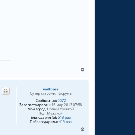
В
е
р
н
wallboss
у
Супер старожил форума
т
ь
Сообщения:
9072
Зарегистрирован:
16 мар 2013 07:58
с
Мой город:
Новый Уренгой
я
Пол:
Мужской
к
Благодарил (а):
513 раз
н
Поблагодарили:
415 раз
а
В
ч
е