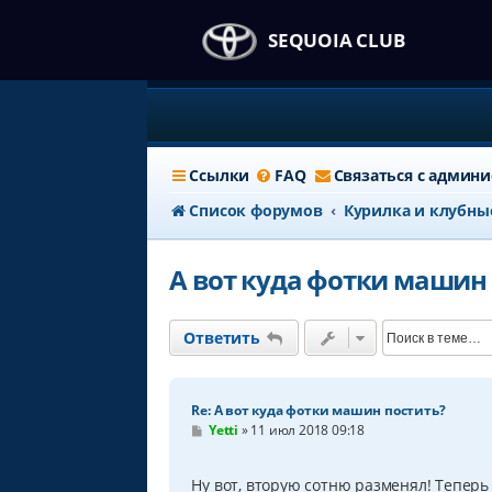
SEQUOIA CLUB
Ссылки
FAQ
Связаться с админ
Список форумов
Курилка и клубны
А вот куда фотки машин
Ответить
Re: А вот куда фотки машин постить?
С
Yetti
»
11 июл 2018 09:18
о
о
б
Ну вот, вторую сотню разменял! Теперь
щ