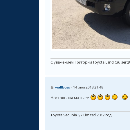
С уважением Григорий Toyota Land Cruiser 200
С
wallboss
»
14 июл 2018 21:48
о
о
Ностальгия мать ее
б
щ
е
н
Toyota Sequoia 5,7 Limited 2012 год
и
е