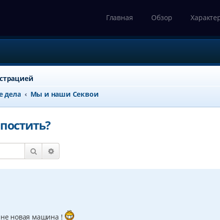
Главная
Обзор
Характе
истрацией
е дела
Мы и наши Секвои
 постить?
Поиск
Расширенный поиск
 не новая машина !