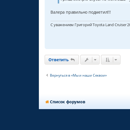
н
и
е
Валера правильно подметил!!!
С уважением Григорий Toyota Land Cruiser 200
Ответить
Вернуться в «Мы и наши Секвои»
Список форумов