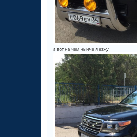
а вот на чем нынче я езжу