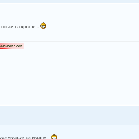
гоньки на крыше...
уже огоньки на крыше...