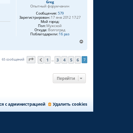
Greg
к
Опытный форумчанин
н
Сообщения:
579
а
Зарегистрирован:
17 янв 2012 17:27
ч
Мой город:
а
Пол:
Мужской
л
Откуда:
Волгоград
Поблагодарили:
16 раз
у
В
е
р
н
Страница
7
из
7
1
3
4
5
6
65 сообщений
7
Пред.
…
у
т
ь
с
Перейти
я
к
н
а
ч
ся с администрацией
Удалить cookies
а
л
у