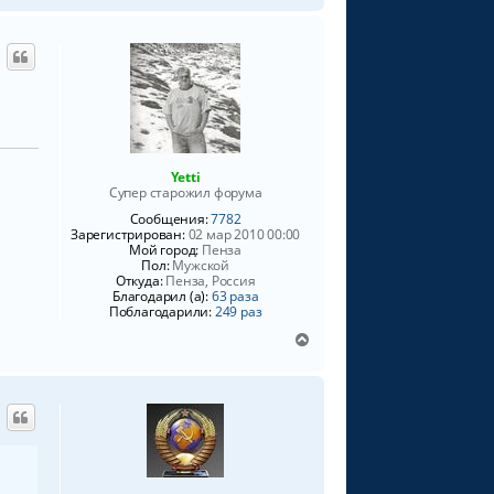
а
р
л
н
у
у
т
ь
с
я
к
н
Yetti
а
Супер старожил форума
ч
Сообщения:
7782
а
Зарегистрирован:
02 мар 2010 00:00
л
Мой город:
Пенза
у
Пол:
Мужской
Откуда:
Пенза, Россия
Благодарил (а):
63 раза
Поблагодарили:
249 раз
В
е
р
н
у
т
ь
с
я