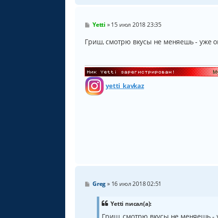
С
Yetti
»
15 июл 2018 23:35
о
о
Гриш, смотрю вкусы не меняешь - уже о
б
щ
е
н
и
е
yetti_kavkaz
С
Greg
»
16 июл 2018 02:51
о
о
б
Yetti писал(а):
щ
Гриш, смотрю вкусы не меняешь - 
е