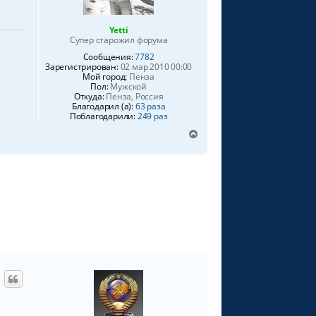
Yetti
Супер старожил форума
Сообщения:
7782
Зарегистрирован:
02 мар 2010 00:00
Мой город:
Пенза
Пол:
Мужской
Откуда:
Пенза, Россия
Благодарил (а):
63 раза
Поблагодарили:
249 раз
В
е
р
н
у
т
ь
с
я
к
н
а
ч
а
л
у