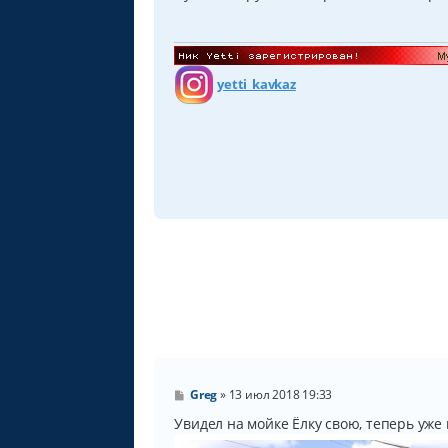
е
н
и
е
yetti_kavkaz
С
Greg
»
13 июл 2018 19:33
о
о
Увидел на мойке Ёлку свою, теперь уже
б