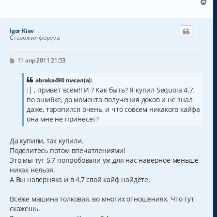
В
е
р
н
Igor Kiev
у
Старожил форума
т
ь
с
С
11 апр 2011 21:53
о
я
о
к
б
abraka490 писал(а):
н
щ
:| , привет всем!! И ? Как быть? Я купил Sequoia 4.7,
а
е
по ошибке, до момента получения доков и не знал
н
ч
и
а
даже, торопился очень, и что совсем никакого кайфа
е
л
она мне не принесет?
у
Да купили, так купили.
Поделитесь потом впечатлениями!
Это мы тут 5,7 попробовали уж для нас наверное меньше
никак нельзя.
А Вы наверняка и в 4,7 свой кайф найдёте.
Всеже машина толковая, во многих отношениях. Что тут
скажешь.