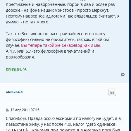
престижные и навороченные, порой в два и более раз
дороже,- на фоне наших монстров - просто меркнут.
Поэтому навверное идиотами нас владельцев считают, я
думаю, - не так много.
Так что Вы сильно не расстраивайтесь, и на нашу
философию сильно не обижайтесь, так как, в любом
случае,
Вы теперь такой же Секвоевод как и мы
.
А 4,7. или 5,7 -это философия впечатлений и
разнообразия.
БЕНЗИН, 95
В
е
р
н
abraka490
у
т
ь
с
С
12 апр 2011 07:16
о
я
о
Спасибо))). Правда особо экономии по налогу не будет, я в
к
б
Казахстане живу, у нас после 4.0L налог гдето одинаков
н
щ
а
1400-1500$. Экономия при покупке, я в Америке пока был
е