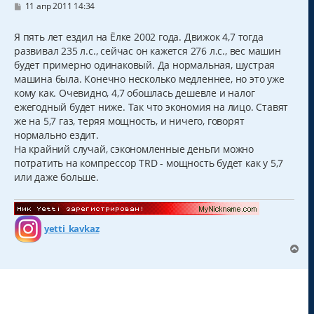
С
11 апр 2011 14:34
о
о
б
Я пять лет ездил на Ёлке 2002 года. Движок 4,7 тогда
щ
развивал 235 л.с., сейчас он кажется 276 л.с., вес машин
е
н
будет примерно одинаковый. Да нормальная, шустрая
и
машина была. Конечно несколько медленнее, но это уже
е
кому как. Очевидно, 4,7 обошлась дешевле и налог
ежегодный будет ниже. Так что экономия на лицо. Ставят
же на 5,7 газ, теряя мощность, и ничего, говорят
нормально ездит.
На крайний случай, сэкономленные деньги можно
потратить на компрессор TRD - мощность будет как у 5,7
или даже больше.
yetti_kavkaz
В
е
р
н
у
т