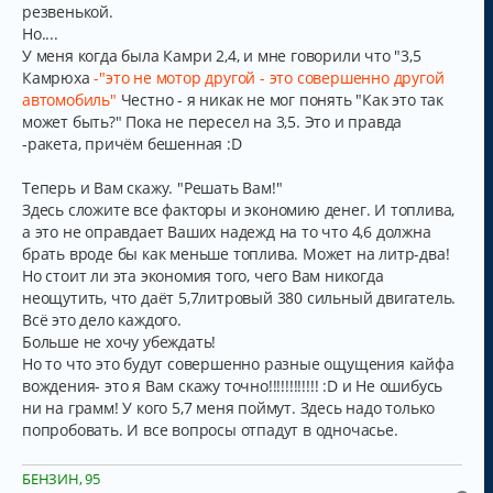
резвенькой.
Но....
У меня когда была Камри 2,4, и мне говорили что "3,5
Камрюха
-"это не мотор другой - это совершенно другой
автомобиль"
Честно - я никак не мог понять "Как это так
может быть?" Пока не пересел на 3,5. Это и правда
-ракета, причём бешенная :D
Теперь и Вам скажу. "Решать Вам!"
Здесь сложите все факторы и экономию денег. И топлива,
а это не оправдает Ваших надежд на то что 4,6 должна
брать вроде бы как меньше топлива. Может на литр-два!
Но стоит ли эта экономия того, чего Вам никогда
неощутить, что даёт 5,7литровый 380 сильный двигатель.
Всё это дело каждого.
Больше не хочу убеждать!
Но то что это будут совершенно разные ощущения кайфа
вождения- это я Вам скажу точно!!!!!!!!!!!! :D и Не ошибусь
ни на грамм! У кого 5,7 меня поймут. Здесь надо только
попробовать. И все вопросы отпадут в одночасье.
БЕНЗИН, 95