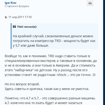
Igor Kiev
Старожил форума
С
11 апр 2011 17:10
о
о
б
Yetti писал(а):
щ
е
На крайний случай, сэкономленные деньги можно
н
и
потратить на компрессор TRD - мощность будет как
е
у 5,7 или даже больше.
Вообще то, как я понимаю, TRD надо ставить только в
специализированных мастеров, а таковые в основном, да
и не в основном, а они только в Америке. Да и стоимость
этого "наборчика" не детская. Ну а расход после его
установки станет не радостным :shock: ,- это уж точно. :D
Но это вопрос второй.
Здесь советы и критика, такая как у меня не уместна.
Понятно, что 4,7 и 5,7, - это совершенно разные машины.
4,7, конечно она то ехать будет и может казаться