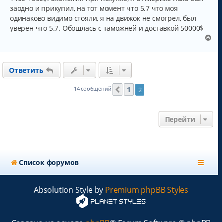
н
ч
заодно и прикупил, на тот момент что 5.7 что моя
и
а
одинаково видимо стояли, я на движок не смотрел, был
е
л
уверен что 5.7. Обошлась с таможней и доставкой 50000$
у
В
е
р
н
Ответить
у
т
ь
1
14 сообщений
2
Пред.
с
я
к
Перейти
н
а
ч
а
л
Список форумов
у
Absolution Style by
Premium phpBB Styles