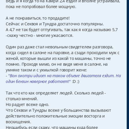
Ведь и я когда то на Камри 2,4 ездил и вполне устраивала,
пока не попробовал более мощную.
А не понравиться, то продадите!
Сейчас и Секвоя и Тундра достаточно популярны.
А 4,7 не так будет отпугивать, так как я когда называю 5,7
-скажу честно - многие ужасаются.
Один раз даже стал невольным свидетелем разговора,
когда сидел в салоне на паровке, а сзади проходили муж с
женой, которые вышли из какой то машины, точно не
помню. Проходя мимо, он не видя меня в салоне, на
умняке таком и с ухмылкой говорит жене:
-
"
Вон смотри идиот на таком объеме двигателя ездит. На
один бензин наверное работает
!"
:D ;)
Так что кто как определяет людей. Сколько людей -
столько мнений.
Но радует всеже одно.
Что Секвои и Тундры всеже у большинства вызывают
действительно положительные эмоции восторга и
восхищения.
Неошибусь если скажу, что машины куда более