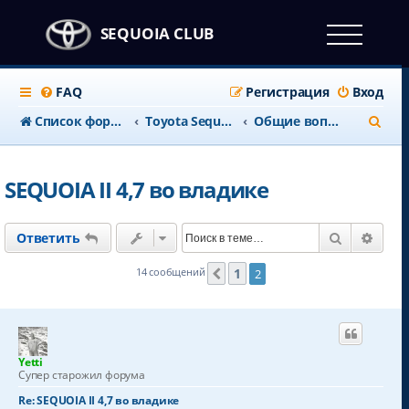
SEQUOIA CLUB
FAQ
Регистрация
Вход
П
Список форумов
Тоyota Sequoia c 2008 года
Общие вопросы
о
и
SEQUOIA II 4,7 во владике
с
к
Поиск
Расш
Ответить
1
14 сообщений
2
Пред.
Yetti
Супер старожил форума
Re: SEQUOIA II 4,7 во владике