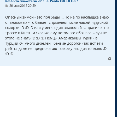
Re: А что скажете за 2011 LC Prado 150 3.0 TDi ?
С
26 мар 2015 20:59
о
о
б
Опасный зимой - это пол беды.... Но не по наслышке знаю
щ
от знакомых что бывает с дизелем после нашей чудесной
е
н
солярки :D :D :D или у меня один знакомый заправился по
и
трассе в Киев...и сколько ему потом все обошлось -лучше
е
этого не знать :D :D :D Немцы Американцы Турки ( в
Турции оч много дизелей.. бензин дорогой) так вот эти
ребята даже не предполагают какое у нас диз топливо :D
:D :D ..
В
е
р
н
у
т
ь
с
я
к
н
а
ч
а