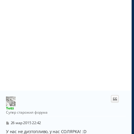
л
у
Yetti
Супер старожил форума
С
26 мар 2015 22:42
о
о
У нас не дизтопливо, у нас СОЛЯРКА! :D