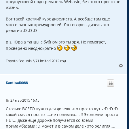
предпусковой подогреватель Webasto, без этого просто не
жизнь.
Вот такой краткий курс дизелиста. А вообще там еще
много разных премудростей. Яж говорю - дизель это
религия :D :D :D
p.s. Юра а танцы с бубном это ты зря. Не помогает,
проверено неоднократно
Toyota Sequoia 5,7 Limited 2012 год
В
е
р
н
Kardinal0088
у
т
ь
с
С
27 мар 2015 16:15
о
я
о
Столько ВСЕГО нужно для дизеля что просто жуть :D :D :D
к
б
какой смысл просто .....не понимаю....!!! Экономии просто
н
щ
а
НЕТ....даже еще дороже получается со всеми
е
н
ч
примамбасами :D может и в самом деле - это религия....
и