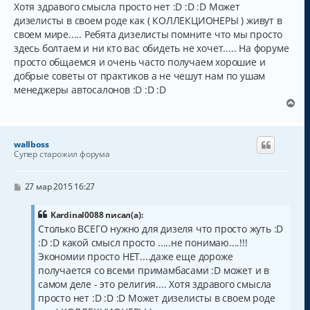
а
Хотя здравого смысла просто нет :D :D :D Может
е
л
дизелисты в своем роде как ( КОЛЛЕКЦИОНЕРЫ ) живут в
у
своем мире..... Ребята дизелисты помните что мы просто
здесь болтаем и ни кто вас обидеть не хочет..... На форуме
просто общаемся и очень часто получаем хорошие и
добрые советы от практиков а не чешут нам по ушам
менеджеры автосалонов :D :D :D
В
е
р
н
wallboss
у
Супер старожил форума
т
ь
с
С
27 мар 2015 16:27
о
я
о
к
б
Kardinal0088 писал(а):
н
щ
Столько ВСЕГО нужно для дизеля что просто жуть :D
а
е
:D :D какой смысл просто .....не понимаю....!!!
н
ч
и
а
Экономии просто НЕТ....даже еще дороже
е
л
получается со всеми примамбасами :D может и в
у
самом деле - это религия.... Хотя здравого смысла
просто нет :D :D :D Может дизелисты в своем роде