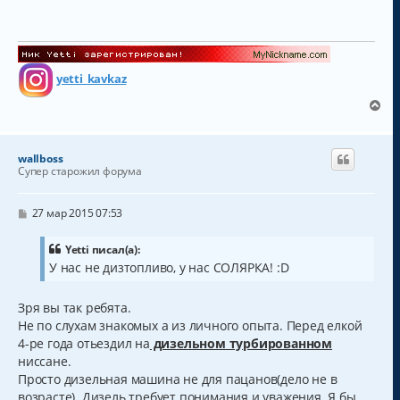
б
щ
е
н
и
е
yetti_kavkaz
В
е
р
н
wallboss
у
Супер старожил форума
т
ь
с
С
27 мар 2015 07:53
о
я
о
к
б
Yetti писал(а):
н
щ
У нас не дизтопливо, у нас СОЛЯРКА! :D
а
е
н
ч
и
а
Зря вы так ребята.
е
л
Не по слухам знакомых а из личного опыта. Перед елкой
у
4-ре года отьездил на
дизельном турбированном
ниссане.
Просто дизельная машина не для пацанов(дело не в
возрасте). Дизель требует понимания и уважения. Я бы