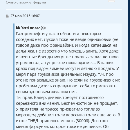
у
Супер старожил форума
т
ь
с
С
27 мар 2015 16:07
о
я
о
к
б
Yetti писал(а):
н
щ
Газпромнефти у нас в области и некоторых
а
е
соседних нет. Лукойл тоже не везде одинаковый (не
н
ч
и
а
говоря даже про францайзи). И когда катаешься на
е
л
дальняка, не известно что можешь алить. Хотя даже
у
известные бренды могут не помочь - залил летнюю,
утром встал, а тут резкое похолодание.... В наших
краях под видом зимней могут и летнюю продать. У
меря пара грузовиков дизельных Изудзу, т.ч. про
это не понаслышке знаю. Но если на грузовиках с их
пробегами дизель оправдывает себя, то рисковать
своим здоровьем желания нет.
Ты прав, Валер, дизель требует постоянного
серьезного внимания. Беспечности он не прощает.
У приятеля на трассе прихватило топливо
морозцем, добавил то-ли керосина то-ли еще чего. В
итоге ТНВД пришлось менять (3000$). До этого
менял форсунки, которое тоже не дешевые. Об