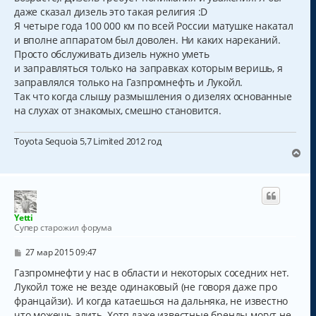
даже сказал дизель это такая религия :D
Я четыре года 100 000 км по всей России матушке накатал
и вполне аппаратом был доволен. Ни каких нареканий.
Просто обслуживать дизель нужно уметь
и заправляться только на заправках которым веришь, я
заправлялся только на Газпромнефть и Лукойл.
Так что когда слышу размышления о дизелях основанные
на слухах от знакомых, смешно становится.
Toyota Sequoia 5,7 Limited 2012 год
В
е
р
н
у
т
Yetti
ь
Супер старожил форума
с
я
С
27 мар 2015 09:47
к
о
о
Газпромнефти у нас в области и некоторых соседних нет.
н
б
а
Лукойл тоже не везде одинаковый (не говоря даже про
щ
ч
францайзи). И когда катаешься на дальняка, не известно
е
а
н
что можешь алить. Хотя даже известные бренды могут не