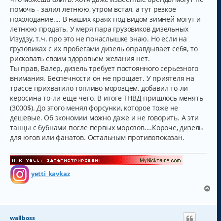
и
л
помочь - залил летнюю, утром встал, а тут резкое
е
у
похолодание.... В наших краях под видом зимней могут и
летнюю продать. У меря пара грузовиков дизельных
Изудзу, т.ч. про это не понаслышке знаю. Но если на
грузовиках с их пробегами дизель оправдывает себя, то
рисковать своим здоровьем желания нет.
Ты прав, Валер, дизель требует постоянного серьезного
внимания. Беспечности он не прощает. У приятеля на
трассе прихватило топливо морозцем, добавил то-ли
керосина то-ли еще чего. В итоге ТНВД пришлось менять
(3000$). До этого менял форсунки, которое тоже не
дешевые. Об экономии можно даже и не говорить. А эти
танцы с бубнами после первых морозов....Короче, дизель
для югов или фанатов. Остальным противопоказан.
yetti_kavkaz
В
е
р
н
wallboss