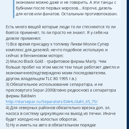
экономии можно даже и не говорить. А эти танцы с
бубнами после первых морозов....Короче, дизель
для югов или фанатов. Остальным противопоказан.
Есть много вещей которые люди то ли стесняются то ли
боятся применят, то ли просто не знают. Я у себя на
дизеле применял:
1) Все время присадку к топливу Ликви Молли Супер
комплекс для дизелей, нечто подобное использую и
сейчас в бензиновом моторе;
2) Масло Black Gold - графитовое фирмы Marly. Чем
больше пробег на этом масле тем тише работает двигло и
экономичнее(подтверждено моим последователем,
другом, владельцем TLC 80 1995 г.в.)
3) Обязательное использование сепаратора, и не
пресловутого Separ-2000(говно редкосное) а сепаратора
фирмы Baldwin
http://starsepar.ru/Separators/DAHL/dahl_65_75/
4) Для северных районов обязательно врезка доп. эл.
насоса в систему циркуляции на выход из печки. Иначе
будет холодно на холостых оборотах.
5) Ну и иметь на авто в обязательном порядке