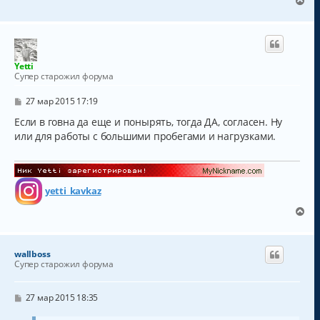
В
е
р
н
у
т
Yetti
ь
Супер старожил форума
с
я
С
27 мар 2015 17:19
к
о
о
Если в говна да еще и понырять, тогда ДА, согласен. Ну
н
б
а
или для работы с большими пробегами и нагрузками.
щ
ч
е
а
н
и
л
е
у
yetti_kavkaz
В
е
р
н
wallboss
у
Супер старожил форума
т
ь
с
С
27 мар 2015 18:35
о
я
о