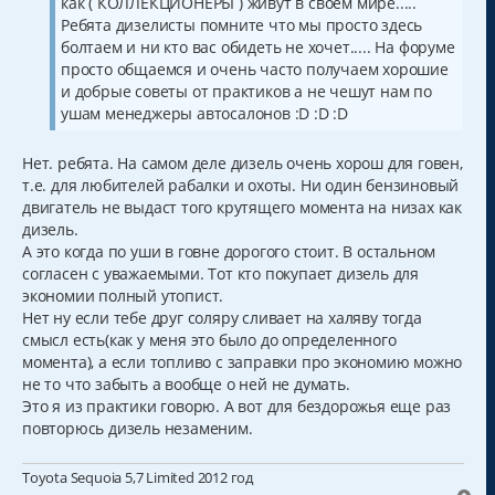
как ( КОЛЛЕКЦИОНЕРЫ ) живут в своем мире.....
Ребята дизелисты помните что мы просто здесь
болтаем и ни кто вас обидеть не хочет..... На форуме
просто общаемся и очень часто получаем хорошие
и добрые советы от практиков а не чешут нам по
ушам менеджеры автосалонов :D :D :D
Нет. ребята. На самом деле дизель очень хорош для говен,
т.е. для любителей рабалки и охоты. Ни один бензиновый
двигатель не выдаст того крутящего момента на низах как
дизель.
А это когда по уши в говне дорогого стоит. В остальном
согласен с уважаемыми. Тот кто покупает дизель для
экономии полный утопист.
Нет ну если тебе друг соляру сливает на халяву тогда
смысл есть(как у меня это было до определенного
момента), а если топливо с заправки про экономию можно
не то что забыть а вообще о ней не думать.
Это я из практики говорю. А вот для бездорожья еще раз
повторюсь дизель незаменим.
Toyota Sequoia 5,7 Limited 2012 год