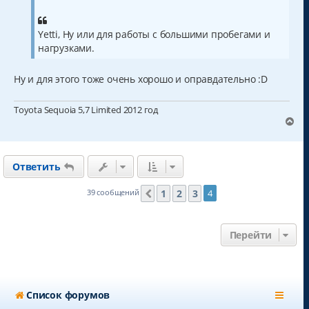
к
б
н
щ
а
е
Yetti, Ну или для работы с большими пробегами и
н
ч
и
а
нагрузками.
е
л
у
Ну и для этого тоже очень хорошо и оправдательно :D
Toyota Sequoia 5,7 Limited 2012 год
В
е
р
н
Ответить
у
т
ь
1
2
3
39 сообщений
4
Пред.
с
я
к
Перейти
н
а
ч
а
л
Список форумов
у