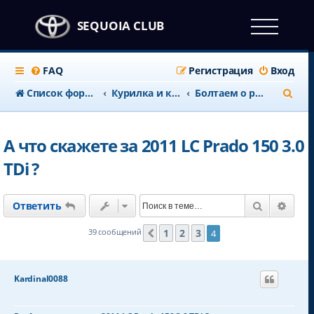
SEQUOIA CLUB
FAQ
Регистрация
Вход
П
Список форумов
Курилка и клубные дела
Болтаем о разных машинах
о
и
А что скажете за 2011 LC Prado 150 3.0
с
TDi ?
к
Поиск
Расш
Ответить
1
2
3
39 сообщений
4
Пред.
Kardinal0088