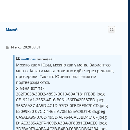
Малой
С
14 июл 2020 08:51
о
о
б
wallboss
писал(а):
↑
щ
Можно как у Юры, можно как у меня. Вариантов
е
много. Кстати масса отлично идёт через реллинг,
н
и
проверяли. Так что Юрины опасения не
е
подтверждаются.
У меня вот так:
262F0638-3BD2-485D-B619-80AF181FFB0B.jpeg
CE1921A1-2552-4F16-B061-56FD42FE87ED.jpeg
3657AA87-4A5D-4C1D-97D3-0FBDEE8C91CD.jpeg
E3099F50-07CD-446E-A70B-635AC9D1F085.jpeg
CA9AEA99-070D-495D-AEF6-FCAE3BD4C16F.jpeg
D1AE3385-A2F7-469B-A3BA-3F8B81CDACE0.jpeg
3D3BA9F3-40EA-4C2B-B4B0-F6BBDDB642B4.jpeg