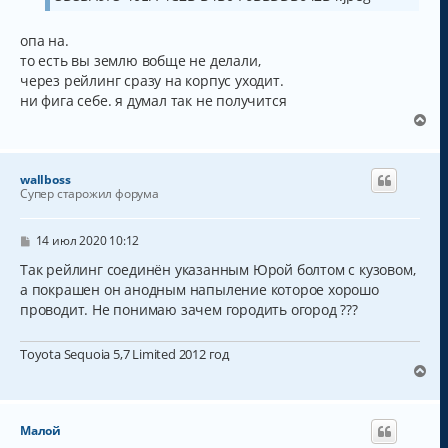
опа на.
то есть вы землю вобще не делали,
через рейлинг сразу на корпус уходит.
ни фига себе. я думал так не получится
В
е
р
н
wallboss
у
Супер старожил форума
т
ь
с
С
14 июл 2020 10:12
о
я
о
Так рейлинг соединён указанным Юрой болтом с кузовом,
к
б
а покрашен он анодным напыление которое хорошо
н
щ
а
проводит. Не понимаю зачем городить огород ???
е
н
ч
и
а
е
Toyota Sequoia 5,7 Limited 2012 год
л
В
у
е
р
н
Малой
у