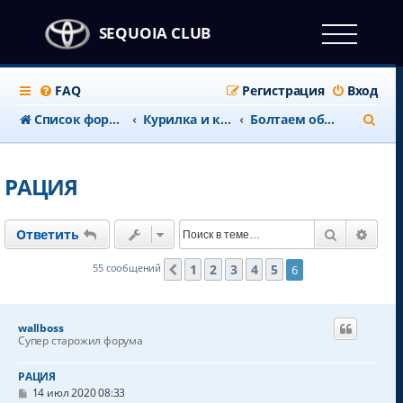
SEQUOIA CLUB
FAQ
Регистрация
Вход
П
Список форумов
Курилка и клубные дела
Болтаем обо всем
о
и
РАЦИЯ
с
к
Поиск
Расш
Ответить
1
2
3
4
5
55 сообщений
6
Пред.
wallboss
Супер старожил форума
РАЦИЯ
С
14 июл 2020 08:33