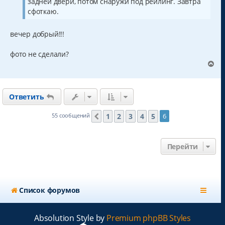
а
задней двери, потом снаружи под рейлинг. Завтра
е
л
сфоткаю.
у
вечер добрый!!!
фото не сделали?
В
е
р
н
Ответить
у
т
ь
1
2
3
4
5
55 сообщений
6
Пред.
с
я
к
Перейти
н
а
ч
а
л
Список форумов
у
Absolution Style by
Premium phpBB Styles