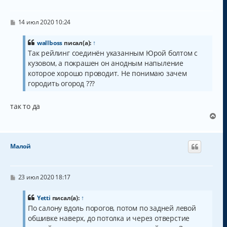
т
ь
с
С
14 июл 2020 10:24
о
я
о
к
б
wallboss
писал(а):
↑
н
щ
Так рейлинг соединён указанным Юрой болтом с
а
е
кузовом, а покрашен он анодным напыление
н
ч
и
а
которое хорошо проводит. Не понимаю зачем
е
л
городить огород ???
у
так то да
В
е
р
н
Малой
у
т
ь
с
С
23 июл 2020 18:17
о
я
о
к
б
Yetti
писал(а):
↑
н
щ
По салону вдоль порогов, потом по задней левой
а
е
обшивке наверх, до потолка и через отверстие
н
ч
и