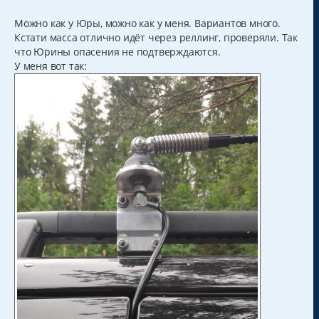
о
о
б
Можно как у Юры, можно как у меня. Вариантов много.
щ
Кстати масса отлично идёт через реллинг, проверяли. Так
е
н
что Юрины опасения не подтверждаются.
и
У меня вот так:
е