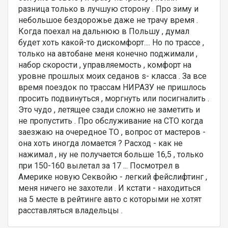
разница только в лучшую сторону . Про зиму и
небольшое бездорожье даже не трачу время .
Когда поехал на дальнюю в Польшу , думал
будет хоть какой-то дискомфорт.... Но по трассе ,
только на автобане меня конечно поджимали ,
набор скорости , управляемость , комфорт на
уровне прошлых моих седанов s- класса . За все
время поездок по трассам НИРАЗУ не пришлось
просить подвинуться , моргнуть или посигналить .
Это чудо , летящее сзади сложно не заметить и
не пропустить . Про обслуживание на СТО когда
заезжаю на очередное ТО , вопрос от мастеров -
она хоть иногда ломается ? Расход - как не
нажимал , ну не получается больше 16,5 , только
при 150-160 вылетал за 17 ... Посмотрел в
Америке новую Секвойю - легкий фейслифтинг ,
меня ничего не захотели . И кстати - находиться
на 5 месте в рейтинге авто с которыми не хотят
расставляться владельцы .