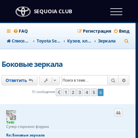
SEQUOIA CLUB
FAQ
Регистрация
Вход
П
Список форумов
Тоyota Sequoia c 2008 года
Кузов, климат и салон
Зеркала
о
и
Боковые зеркала
с
к
Поиск
Расш
Ответить
1
2
3
4
5
51 сообщение
6
Пред.
Yetti
Супер старожил форума
Re: Боковые зеркала