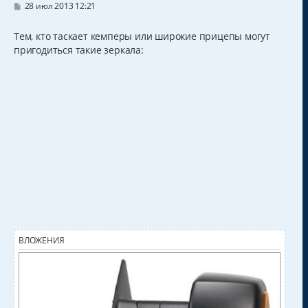
С
28 июл 2013 12:21
о
о
б
Тем, кто таскает кемперы или широкие прицепы могут
щ
пригодиться такие зеркала:
е
н
и
е
ВЛОЖЕНИЯ