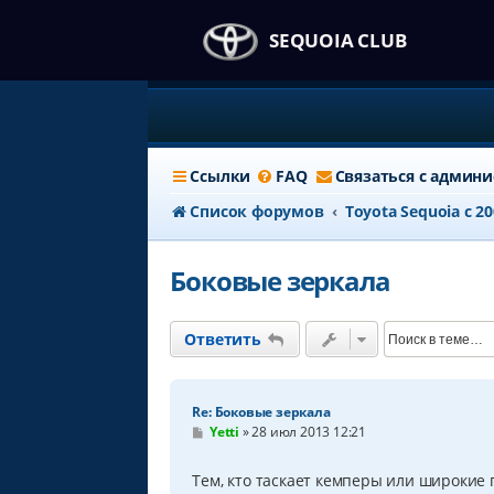
SEQUOIA CLUB
Ссылки
FAQ
Связаться с админ
Список форумов
Тоyota Sequoia c 2
Боковые зеркала
Ответить
Re: Боковые зеркала
С
Yetti
»
28 июл 2013 12:21
о
о
б
Тем, кто таскает кемперы или широкие 
щ