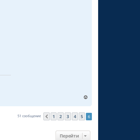
В
е
р
н
1
2
3
4
5
51 сообщение
6
Пред.
у
т
ь
с
Перейти
я