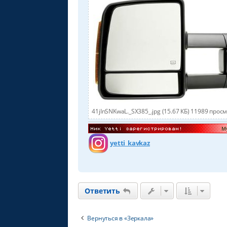
41jInSNKwaL._SX385_.jpg (15.67 КБ) 11989 прос
yetti_kavkaz
Ответить
Вернуться в «Зеркала»