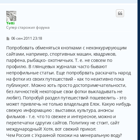
и
л
р
е
у
н
у
т
Yetti
ь
Супер старожил форума
с
я
С
06 сен 2011 23:18
к
о
о
Попробовать обменяться кнопками с неконкурирующим
н
б
а
сайтами, например, спортивных машин, квадриков,
щ
ч
парфена, рыбацко- охотничьих. Т. е. не совсем по
е
а
н
профилю. В глянцевых журналах часто бывают
и
л
непрофильные статьи. Еще попробрвать раскачать народ
е
у
на фотки из своих путешествий - как то неактивно пока
публикуют. Можно хоть просто достопримечательности,
без личностей( некоторые свои фотки выкладывать не
любят). Попробуй раздел путешествий пошевелить - это
может привлечь не только владельцев Елок. Какую нибудь
свежую информацию : выставки, культура, анонсы
фильмов - т.е. что то свежее и интересное, можно и
перепечатки сдругих сайтов. Политику не стоит, сайт
международный! Хотя, вот свежий прикол:
Чем Россия с Украиной похожи на минеральную воду?