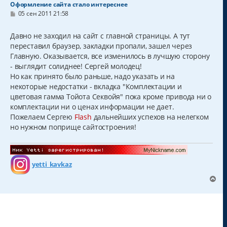
Оформление сайта стало интереснее
С
05 сен 2011 21:58
о
о
б
Давно не заходил на сайт с главной страницы. А тут
щ
переставил браузер, закладки пропали, зашел через
е
н
Главную. Оказывается, все изменилось в лучшую сторону
и
- выглядит солиднее! Сергей молодец!
е
Но как принято было раньше, надо указать и на
некоторые недостатки - вкладка "Комплектации и
цветовая гамма Тойота Секвойя" пока кроме привода ни о
комплектации ни о ценах информации не дает.
Пожелаем Сергею
Flash
дальнейших успехов на нелегком
но нужном поприще сайтостроения!
yetti_kavkaz
В
е
р
н
у
т