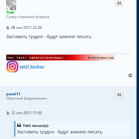
у
т
Yetti
ь
Супер старожил форума
с
я
С
08 сен 2011 22:26
к
о
о
Заставить трудно - будут ахинею писать.
н
б
а
щ
ч
е
а
н
и
л
е
у
yetti_kavkaz
В
е
р
н
pavel11
у
Опытный форумчанин
т
ь
с
С
12 сен 2011 11:05
о
я
о
к
б
Yetti писал(а):
н
щ
Заставить трудно - будут ахинею писать.
а
е
н
ч