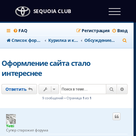
SEQUOIA CLUB
FAQ
Регистрация
Вход
П
Список форумов
Курилка и клубные дела
Обсуждение работы форума
о
и
Оформление сайта стало
с
интереснее
к
Поиск
Расш
Ответить
9 сообщений • Страница
1
из
1
Yetti
Супер старожил форума