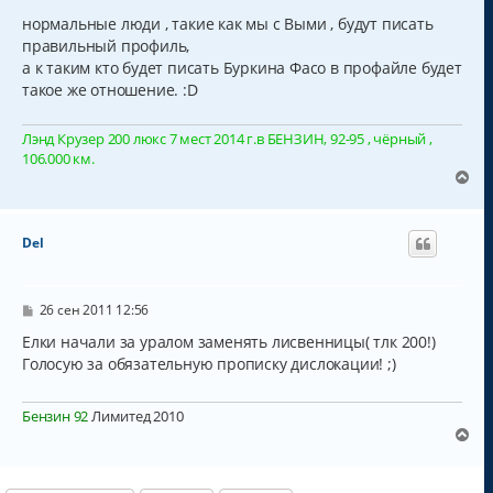
и
а
нормальные люди , такие как мы с Выми , будут писать
е
л
правильный профиль,
у
а к таким кто будет писать Буркина Фасо в профайле будет
такое же отношение. :D
Лэнд Крузер 200 люкс 7 мест 2014 г.в БЕНЗИН, 92-95 , чёрный ,
106.000 км.
В
е
р
н
Del
у
т
ь
с
С
26 сен 2011 12:56
о
я
о
Елки начали за уралом заменять лисвенницы( тлк 200!)
к
б
Голосую за обязательную прописку дислокации! ;)
н
щ
а
е
н
ч
Бензин 92
Лимитед 2010
и
а
е
В
л
е
у
р
н