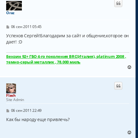
Oraz
С
06 сен 2011 05:45
о
о
Успехов Сергей!Благодарим за сайт и общение,которое он
б
дает! :D
щ
е
н
Бензин 92+ ГБО 4-го поколения BRC(Италия), platinum 2008 ,
и
е
темно-серый металлик , 78.000 миль
В
е
р
н
у
т
Flash
ь
Site Admin
с
я
С
06 сен 2011 22:49
к
о
о
Как бы народу еще привлечь?
н
б
а
щ
ч
е
В
а
н
е