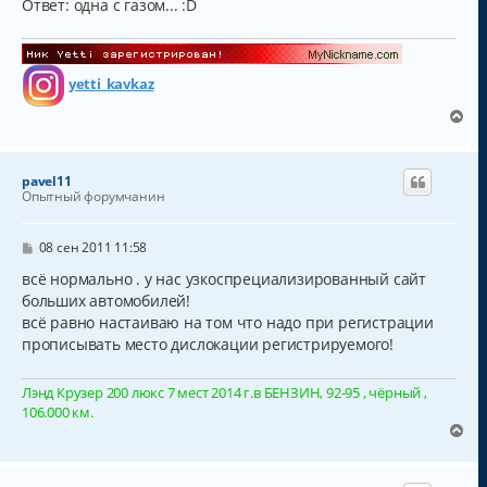
Ответ: одна с газом... :D
yetti_kavkaz
В
е
р
н
pavel11
у
Опытный форумчанин
т
ь
с
С
08 сен 2011 11:58
о
я
о
всё нормально . у нас узкоспрециализированный сайт
к
б
больших автомобилей!
н
щ
а
всё равно настаиваю на том что надо при регистрации
е
н
ч
прописывать место дислокации регистрируемого!
и
а
е
л
Лэнд Крузер 200 люкс 7 мест 2014 г.в БЕНЗИН, 92-95 , чёрный ,
у
106.000 км.
В
е
р
н