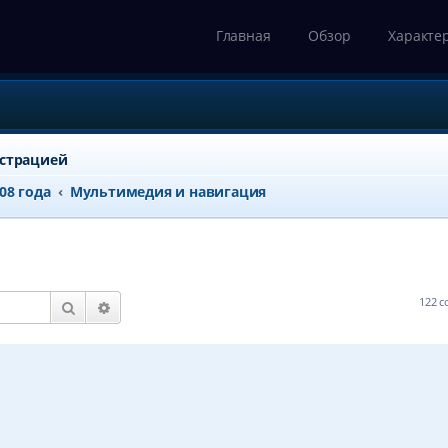
Главная
Обзор
Характе
истрацией
008 года
Мультимедия и навигация
122 
Поиск
Расширенный поиск