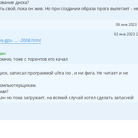
ование диска?
ь свой, пока он жив. Но при создании образа прога вылетает - н
06 янв 2023 
02 янв 2023 2
a-gps- ... -2008.html
нды:
помню, тоже с торентов его качал
ск, записал программой ultra iso , и ни фига. Не читает и не
 компьютерщикам.
ами?
н но пока загружает, на всякий случай хотел сделать запасной