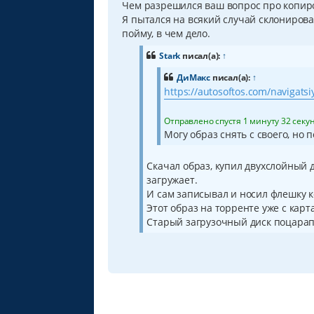
Чем разрешился ваш вопрос про копир
е
н
Я пытался на всякий случай склонироват
и
пойму, в чем дело.
е
Stark
писал(а):
↑
ДиМакс
писал(а):
↑
https://autosoftos.com/navigatsiy
Отправлено спустя 1 минуту 32 секу
Могу образ снять с своего, но 
Скачал образ, купил двухслойный ди
загружает.
И сам записывал и носил флешку
Этот образ на торренте уже с карт
Старый загрузочный диск поцарапа