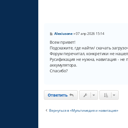
С
Alexiusone
»
07 апр 2026 15:14
о
о
Всем привет!
б
Подскажите, где найти/ скачать загрузо
щ
Форум перечитал, конкретики не нашел
е
н
Русификация не нужна, навигация - не
и
аккумулятора.
е
Спасибо?
Ответить
Вернуться в «Мультимедия и навигация»