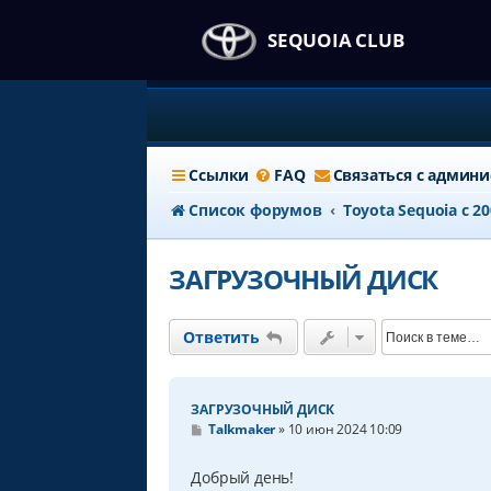
SEQUOIA CLUB
Ссылки
FAQ
Связаться с админ
Список форумов
Тоyota Sequoia c 2
ЗАГРУЗОЧНЫЙ ДИСК
Ответить
ЗАГРУЗОЧНЫЙ ДИСК
С
Talkmaker
»
10 июн 2024 10:09
о
о
б
Добрый день!
щ