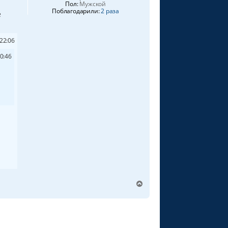
Пол:
Мужской
Поблагодарили:
2 раза
е
22:06
0:46
В
е
р
н
у
т