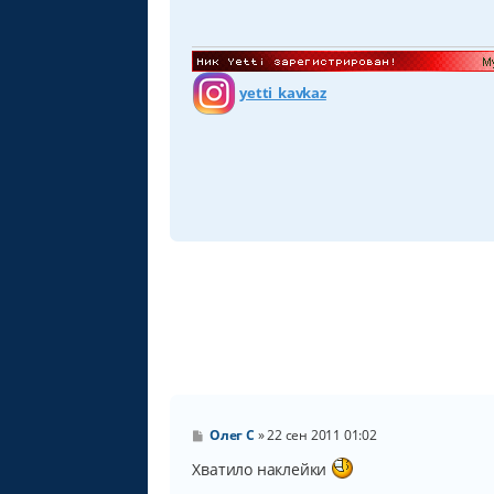
е
н
и
е
yetti_kavkaz
С
Олег С
»
22 сен 2011 01:02
о
о
Хватило наклейки
б