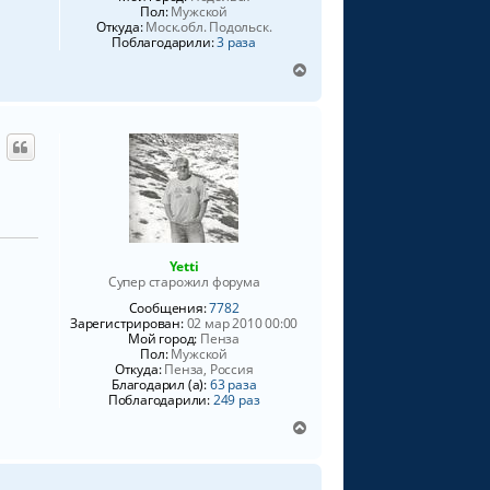
Пол:
Мужской
я
Откуда:
Моск.обл. Подольск.
к
Поблагодарили:
3 раза
н
В
а
е
ч
р
а
н
л
у
у
т
ь
с
я
к
н
Yetti
а
Супер старожил форума
ч
Сообщения:
7782
а
Зарегистрирован:
02 мар 2010 00:00
л
Мой город:
Пенза
у
Пол:
Мужской
Откуда:
Пенза, Россия
Благодарил (а):
63 раза
Поблагодарили:
249 раз
В
е
р
н