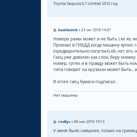
Toyota Sequoia 5,7 Limited 2012 год
С
kostiksimb
»
23 окт 2018 14:31
о
о
Номера рамы может и не быть ) хе хе, мо
б
Приехал в ГИБДД когда машину купил, 
щ
(предварительно погуглил) хй, нет его,
е
н
Гаец уже доволен как слон, беру книжку
и
номер, гуглю и в правду может быть номе
е
типа говорит на крузаках может быть , а
В итоге гаец бумаги подписал.
Нет машины
С
глобус
»
08 ноя 2018 19:13
о
о
У меня было смешнее, только на границе
б