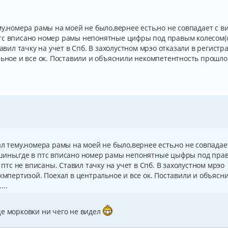
му,номера рамы на моей не было,вернее есть,но не совпадает с в
птс вписано номер рамы непонятные цифры под правым колесом(
тавил тачку на учет в Спб. В захолустном мрэо отказали в регистр
льное и все ок. Поставили и объяснили некомпетентность прошло
ал тему,номера рамы на моей не было,вернее есть,но не совпадае
ашины,где в птс вписано номер рамы непонятные цыфры под пра
 птс не вписаны. Ставил тачку на учет в Спб. В захолустном мрэо
экмпертизой. Поехал в центральное и все ок. Поставили и объясн
..
ще морковки ни чего не видел