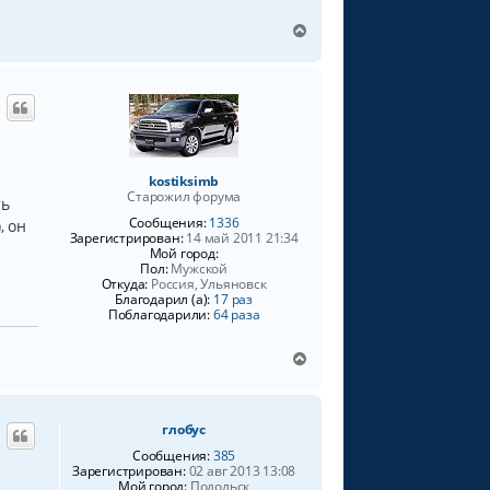
В
е
р
н
у
т
ь
с
я
kostiksimb
Старожил форума
к
ть
н
Сообщения:
1336
, он
а
Зарегистрирован:
14 май 2011 21:34
Мой город:
ч
Пол:
Мужской
а
Откуда:
Россия, Ульяновск
л
Благодарил (а):
17 раз
у
Поблагодарили:
64 раза
В
е
р
н
глобус
у
т
Сообщения:
385
ь
Зарегистрирован:
02 авг 2013 13:08
Мой город:
Подольск
с