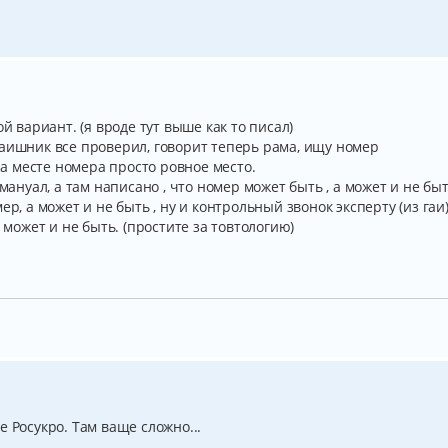
й вариант. (я вроде тут выше как то писал)
гаишник все проверил, говорит теперь рама, ищу номер
 на месте номера просто ровное место.
 мануал, а там написано , что номер может быть , а может и не бы
р, а может и не быть , ну и контрольный звонок эксперту (из гаи)
 может и не быть. (простите за товтологию)
 Росукро. Там ваще сложно...