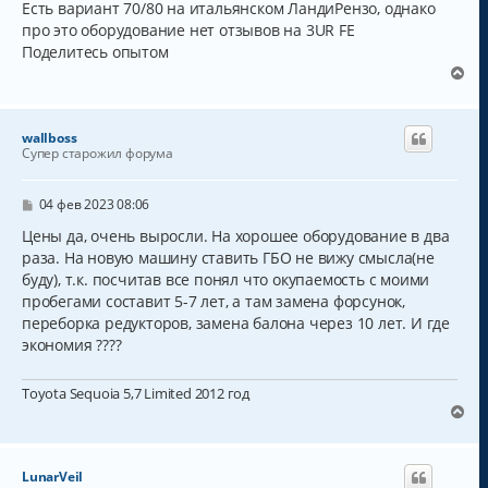
н
ч
Есть вариант 70/80 на итальянском ЛандиРензо, однако
и
а
про это оборудование нет отзывов на 3UR FE
е
л
Поделитесь опытом
у
В
е
р
н
wallboss
у
Супер старожил форума
т
ь
с
С
04 фев 2023 08:06
о
я
о
Цены да, очень выросли. На хорошее оборудование в два
к
б
раза. На новую машину ставить ГБО не вижу смысла(не
н
щ
а
буду), т.к. посчитав все понял что окупаемость с моими
е
н
ч
пробегами составит 5-7 лет, а там замена форсунок,
и
а
переборка редукторов, замена балона через 10 лет. И где
е
л
экономия ????
у
Toyota Sequoia 5,7 Limited 2012 год
В
е
р
н
LunarVeil
у