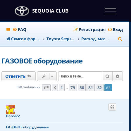
SEQUOIA CLUB
FAQ
Регистрация
Вход
П
Список форумов
Тоyota Sequoia c 2008 года
Расход, масло, топливо, ГБО
о
и
ГАЗОВОЕ оборудование
с
к
Поиск
Расш
Ответить
Страница
83
из
83
1
79
80
81
82
828 сообщений
83
Пред.
…
Hahol72
ГАЗОВОЕ оборудование