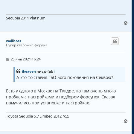
б
н
щ
а
е
н
ч
Sequoia 2011 Platinum
и
а
е
В
л
е
у
р
н
wallboss
у
Супер старожил форума
т
ь
с
С
25 янв 2021 16:24
о
я
о
к
б
iheaven
писал(а):
↑
н
щ
А кто-то ставил ГБО 5ого поколения на Секвою?
а
е
н
ч
и
а
Есть у одного в Москве на Тундре, но там очень много
е
л
проблем с настройками и подбором форсунок. Сказал
у
намучились при установке и настройках.
Toyota Sequoia 5,7 Limited 2012 год
В
е
р