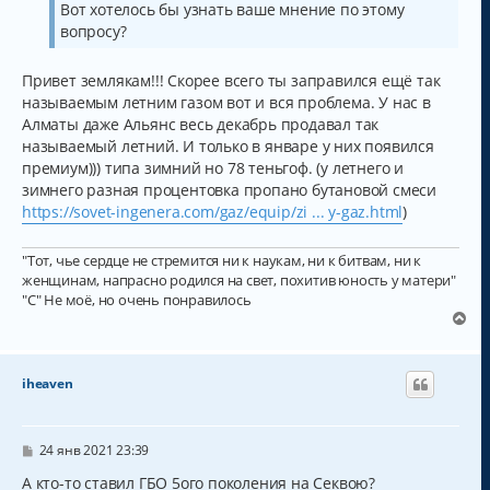
Вот хотелось бы узнать ваше мнение по этому
вопросу?
Привет землякам!!! Скорее всего ты заправился ещё так
называемым летним газом вот и вся проблема. У нас в
Алматы даже Альянс весь декабрь продавал так
называемый летний. И только в январе у них появился
премиум))) типа зимний но 78 теньгоф. (у летнего и
зимнего разная процентовка пропано бутановой смеси
https://sovet-ingenera.com/gaz/equip/zi ... y-gaz.html
)
"Тот, чье сердце не стремится ни к наукам, ни к битвам, ни к
женщинам, напрасно родился на свет, похитив юность у матери"
"С" Не моё, но очень понравилось
В
е
р
н
iheaven
у
т
ь
с
С
24 янв 2021 23:39
о
я
о
А кто-то ставил ГБО 5ого поколения на Секвою?
к