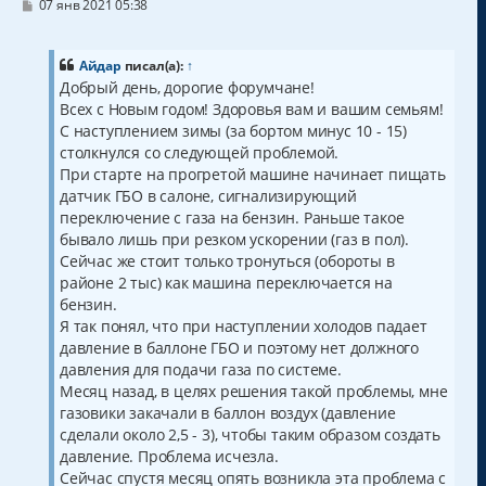
С
07 янв 2021 05:38
о
о
б
щ
Айдар
писал(а):
↑
е
Добрый день, дорогие форумчане!
н
Всех с Новым годом! Здоровья вам и вашим семьям!
и
е
С наступлением зимы (за бортом минус 10 - 15)
столкнулся со следующей проблемой.
При старте на прогретой машине начинает пищать
датчик ГБО в салоне, сигнализирующий
переключение с газа на бензин. Раньше такое
бывало лишь при резком ускорении (газ в пол).
Сейчас же стоит только тронуться (обороты в
районе 2 тыс) как машина переключается на
бензин.
Я так понял, что при наступлении холодов падает
давление в баллоне ГБО и поэтому нет должного
давления для подачи газа по системе.
Месяц назад, в целях решения такой проблемы, мне
газовики закачали в баллон воздух (давление
сделали около 2,5 - 3), чтобы таким образом создать
давление. Проблема исчезла.
Сейчас спустя месяц опять возникла эта проблема с