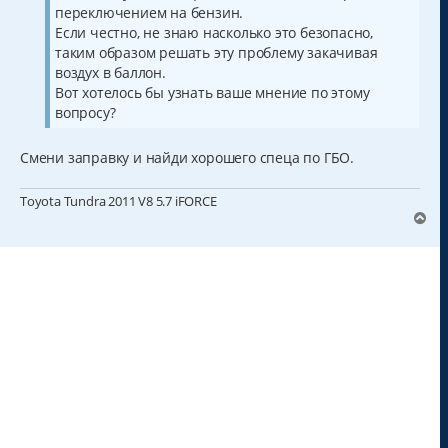
переключением на бензин.
Если честно, не знаю насколько это безопасно,
таким образом решать эту проблему закачивая
воздух в баллон.
Вот хотелось бы узнать ваше мнение по этому
вопросу?
Смени заправку и найди хорошего спеца по ГБО.
Toyota Tundra 2011 V8 5.7 iFORСE
В
е
р
н
у
т
ь
с
я
к
н
а
ч
а