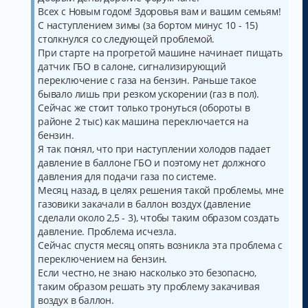
е
Всех с Новым годом! Здоровья вам и вашим семьям!
н
и
С наступлением зимы (за бортом минус 10 - 15)
е
столкнулся со следующей проблемой.
При старте на прогретой машине начинает пищать
датчик ГБО в салоне, сигнализирующий
переключение с газа на бензин. Раньше такое
бывало лишь при резком ускорении (газ в пол).
Сейчас же стоит только тронуться (обороты в
районе 2 тыс) как машина переключается на
бензин.
Я так понял, что при наступлении холодов падает
давление в баллоне ГБО и поэтому нет должного
давления для подачи газа по системе.
Месяц назад, в целях решения такой проблемы, мне
газовики закачали в баллон воздух (давление
сделали около 2,5 - 3), чтобы таким образом создать
давление. Проблема исчезла.
Сейчас спустя месяц опять возникла эта проблема с
переключением на бензин.
Если честно, не знаю насколько это безопасно,
таким образом решать эту проблему закачивая
воздух в баллон.