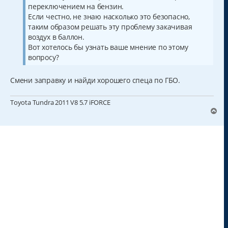
переключением на бензин.
Если честно, не знаю насколько это безопасно,
таким образом решать эту проблему закачивая
воздух в баллон.
Вот хотелось бы узнать ваше мнение по этому
вопросу?
Смени заправку и найди хорошего спеца по ГБО.
Toyota Tundra 2011 V8 5.7 iFORСE
В
е
р
н
у
т
ь
с
я
к
н
а
ч
а