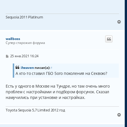
б
н
щ
а
е
н
ч
Sequoia 2011 Platinum
и
а
е
В
л
е
у
р
н
wallboss
у
Супер старожил форума
т
ь
с
С
25 янв 2021 16:24
о
я
о
к
б
iheaven
писал(а):
↑
н
щ
А кто-то ставил ГБО 5ого поколения на Секвою?
а
е
н
ч
и
а
Есть у одного в Москве на Тундре, но там очень много
е
л
проблем с настройками и подбором форсунок. Сказал
у
намучились при установке и настройках.
Toyota Sequoia 5,7 Limited 2012 год
В
е
р