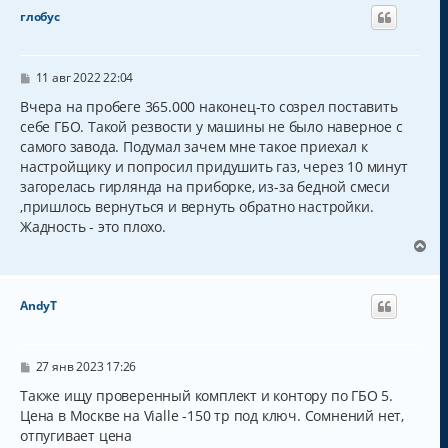
н
глобус
у
т
ь
с
С
11 авг 2022 22:04
о
я
о
Вчера на пробеге 365.000 наконец-то созрел поставить
к
б
себе ГБО. Такой резвости у машины не было наверное с
н
щ
а
самого завода. Подумал зачем мне такое приехал к
е
н
ч
настройщику и попросил придушить газ, через 10 минут
и
а
загорелась гирлянда на приборке, из-за бедной смеси
е
л
,пришлось вернуться и вернуть обратно настройки.
у
Жадность - это плохо.
В
е
р
н
AndyT
у
т
ь
с
С
27 янв 2023 17:26
о
я
о
Также ищу проверенный комплект и контору по ГБО 5.
к
б
Цена в Москве на Vialle -150 тр под ключ. Сомнений нет,
н
щ
а
отпугивает цена
е