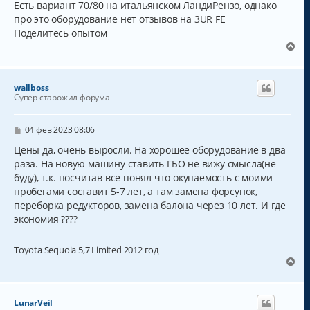
н
ч
Есть вариант 70/80 на итальянском ЛандиРензо, однако
и
а
про это оборудование нет отзывов на 3UR FE
е
л
Поделитесь опытом
у
В
е
р
н
wallboss
у
Супер старожил форума
т
ь
с
С
04 фев 2023 08:06
о
я
о
Цены да, очень выросли. На хорошее оборудование в два
к
б
раза. На новую машину ставить ГБО не вижу смысла(не
н
щ
а
буду), т.к. посчитав все понял что окупаемость с моими
е
н
ч
пробегами составит 5-7 лет, а там замена форсунок,
и
а
переборка редукторов, замена балона через 10 лет. И где
е
л
экономия ????
у
Toyota Sequoia 5,7 Limited 2012 год
В
е
р
н
LunarVeil
у