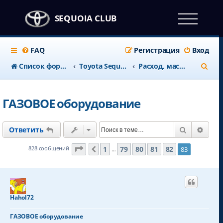
SEQUOIA CLUB
FAQ
Регистрация
Вход
П
Список форумов
Тоyota Sequoia c 2008 года
Расход, масло, топливо, ГБО
о
и
ГАЗОВОЕ оборудование
с
к
Поиск
Расш
Ответить
Страница
83
из
83
1
79
80
81
82
828 сообщений
83
Пред.
…
Hahol72
ГАЗОВОЕ оборудование