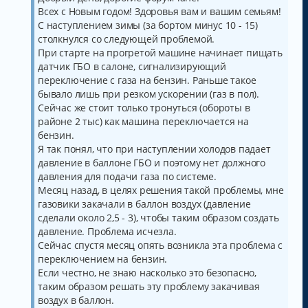
е
Всех с Новым годом! Здоровья вам и вашим семьям!
н
и
С наступлением зимы (за бортом минус 10 - 15)
е
столкнулся со следующей проблемой.
При старте на прогретой машине начинает пищать
датчик ГБО в салоне, сигнализирующий
переключение с газа на бензин. Раньше такое
бывало лишь при резком ускорении (газ в пол).
Сейчас же стоит только тронуться (обороты в
районе 2 тыс) как машина переключается на
бензин.
Я так понял, что при наступлении холодов падает
давление в баллоне ГБО и поэтому нет должного
давления для подачи газа по системе.
Месяц назад, в целях решения такой проблемы, мне
газовики закачали в баллон воздух (давление
сделали около 2,5 - 3), чтобы таким образом создать
давление. Проблема исчезла.
Сейчас спустя месяц опять возникла эта проблема с
переключением на бензин.
Если честно, не знаю насколько это безопасно,
таким образом решать эту проблему закачивая
воздух в баллон.