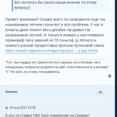
Вот хотелось бы узнать ваше мнение по этому
вопросу?
Привет землякам!!! Скорее всего ты заправился ещё так
называемым летним газом вот и вся проблема. У нас в
Алматы даже Альянс весь декабрь продавал так
называемый летний. И только в январе у них появился
премиум))) типа зимний но 78 теньгоф. (у летнего и
зимнего разная процентовка пропано бутановой смеси
https://sovet-ingenera.com/gaz/equip/zi ... y-gaz.html
)
"Тот, чье сердце не стремится ни к наукам, ни к битвам, ни к
женщинам, напрасно родился на свет, похитив юность у матери"
"С" Не моё, но очень понравилось
В
е
р
н
iheaven
у
т
ь
с
С
24 янв 2021 23:39
о
я
о
А кто-то ставил ГБО 5ого поколения на Секвою?
к