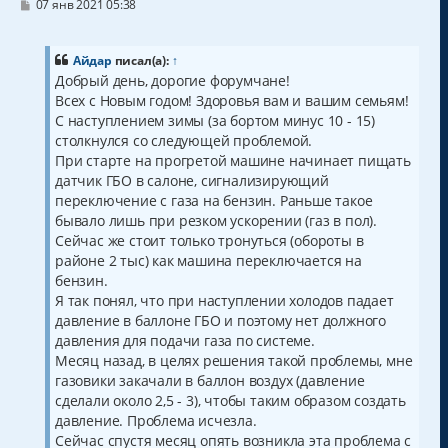
С
07 янв 2021 05:38
о
о
б
щ
Айдар
писал(а):
↑
е
Добрый день, дорогие форумчане!
н
Всех с Новым годом! Здоровья вам и вашим семьям!
и
е
С наступлением зимы (за бортом минус 10 - 15)
столкнулся со следующей проблемой.
При старте на прогретой машине начинает пищать
датчик ГБО в салоне, сигнализирующий
переключение с газа на бензин. Раньше такое
бывало лишь при резком ускорении (газ в пол).
Сейчас же стоит только тронуться (обороты в
районе 2 тыс) как машина переключается на
бензин.
Я так понял, что при наступлении холодов падает
давление в баллоне ГБО и поэтому нет должного
давления для подачи газа по системе.
Месяц назад, в целях решения такой проблемы, мне
газовики закачали в баллон воздух (давление
сделали около 2,5 - 3), чтобы таким образом создать
давление. Проблема исчезла.
Сейчас спустя месяц опять возникла эта проблема с