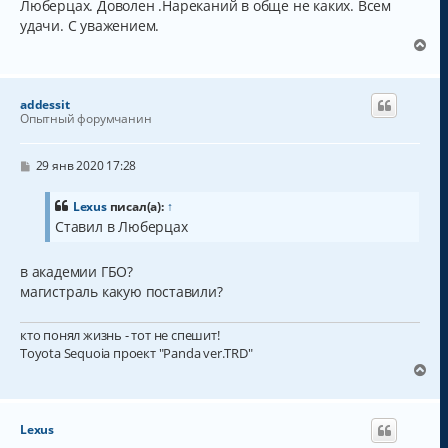
Люберцах. Доволен .Нареканий в обще не каких. Всем
е
удачи. С уважением.
В
е
р
н
addessit
у
Опытный форумчанин
т
ь
с
С
29 янв 2020 17:28
о
я
о
к
б
Lexus
писал(а):
↑
н
щ
Ставил в Люберцах
а
е
н
ч
и
а
в академии ГБО?
е
л
магистраль какую поставили?
у
кто понял жизнь - тот не спешит!
Toyota Sequoia проект "Panda ver.TRD"
В
е
р
н
Lexus
у