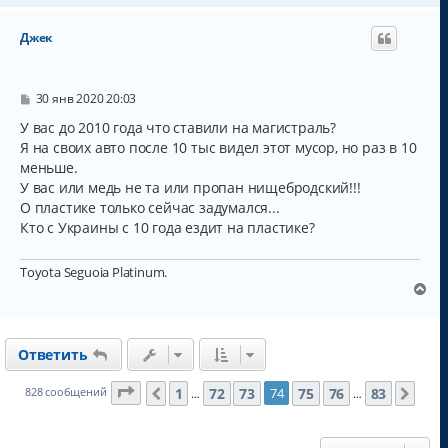
р
н
Джек
у
т
ь
с
С
30 янв 2020 20:03
о
я
о
У вас до 2010 года что ставили на магистраль?
к
б
Я на своих авто после 10 тыс видел этот мусор, но раз в 10
н
щ
а
меньше.
е
н
ч
У вас или медь не та или пропан нищебродский!!!
и
а
О пластике только сейчас задумался...
е
л
Кто с Украины с 10 года ездит на пластике?
у
Toyota Seguoia Platinum.
В
е
р
н
Ответить
у
т
ь
Страница
74
из
83
1
72
73
75
76
83
828 сообщений
74
Пред.
Сле
…
…
с
я
к