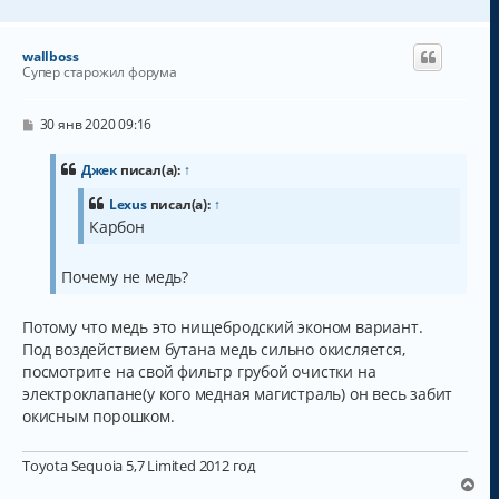
е
р
н
wallboss
у
Супер старожил форума
т
ь
с
С
30 янв 2020 09:16
о
я
о
к
б
Джек
писал(а):
↑
н
щ
а
е
Lexus
писал(а):
↑
н
ч
Карбон
и
а
е
л
у
Почему не медь?
Потому что медь это нищебродский эконом вариант.
Под воздействием бутана медь сильно окисляется,
посмотрите на свой фильтр грубой очистки на
электроклапане(у кого медная магистраль) он весь забит
окисным порошком.
Toyota Sequoia 5,7 Limited 2012 год
В