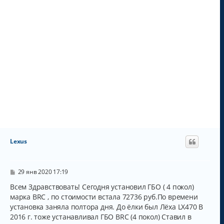
Lexus
С
29 янв 2020 17:19
о
о
Всем Здравствовать! Сегодня установил ГБО ( 4 покол)
б
марка BRC , по стоимости встала 72736 руб.По времени
щ
установка заняла полтора дня. До ёлки был Лёха LX470 В
е
н
2016 г. тоже устанавливал ГБО BRC (4 покол) Ставил в
и