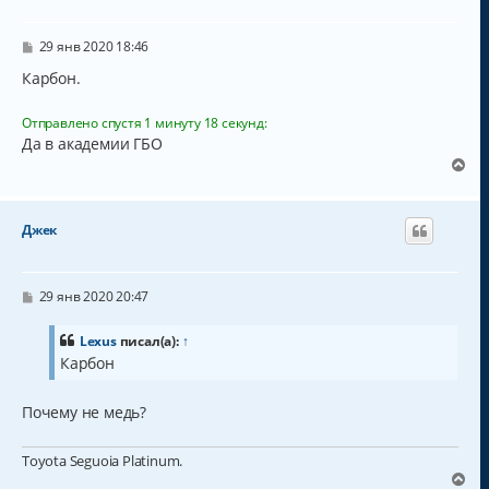
т
ь
с
С
29 янв 2020 18:46
о
я
о
Карбон.
к
б
н
щ
а
е
Отправлено спустя 1 минуту 18 секунд:
н
ч
Да в академии ГБО
и
а
В
е
л
е
у
р
н
Джек
у
т
ь
с
С
29 янв 2020 20:47
о
я
о
к
б
Lexus
писал(а):
↑
н
щ
Карбон
а
е
н
ч
и
а
Почему не медь?
е
л
у
Toyota Seguoia Platinum.
В