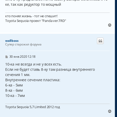
ке, так как редуктор то мощный
кто понял жизнь - тот не спешит!
Toyota Sequoia проект "Panda ver.TRD"
В
е
р
н
wallboss
у
Супер старожил форума
т
ь
с
С
30 янв 2020 12:18
о
я
о
10-ка не всегда и не у всех есть.
к
б
Если не будет ставь 8-ку там разница внутреннего
н
щ
а
сечения 1 мм.
е
н
ч
Внутреннее сечение пластика:
и
а
6-ка - 5мм
е
л
8-ка - 6мм
у
10-ка - 7мм
Toyota Sequoia 5,7 Limited 2012 год
В
е