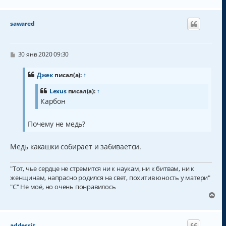
е
р
н
sawared
у
т
ь
с
С
30 янв 2020 09:30
о
я
о
к
б
Джек
писал(а):
↑
н
щ
а
е
Lexus
писал(а):
↑
н
ч
Карбон
и
а
е
л
у
Почему не медь?
Медь какашки собирает и забиваетси.
"Тот, чье сердце не стремится ни к наукам, ни к битвам, ни к
женщинам, напрасно родился на свет, похитив юность у матери"
"С" Не моё, но очень понравилось
В
е
р
н
addessit