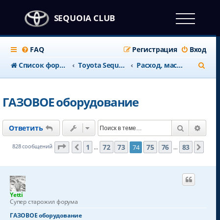
SEQUOIA CLUB
FAQ
Регистрация
Вход
П
Список форумов
Тоyota Sequoia c 2008 года
Расход, масло, топливо, ГБО
о
и
ГАЗОВОЕ оборудование
с
к
Поиск
Расш
Ответить
Страница
74
из
83
1
72
73
75
76
83
828 сообщений
74
Пред.
Сле
…
…
Yetti
Супер старожил форума
ГАЗОВОЕ оборудование