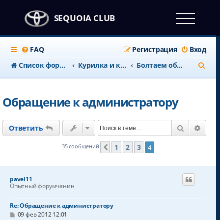
SEQUOIA CLUB
FAQ
Регистрация
Вход
П
Список форумов
Курилка и клубные дела
Болтаем обо всем
о
и
Обращение к администратору
с
к
Поиск
Расш
Ответить
1
2
3
35 сообщений
4
Пред.
pavel11
Опытный форумчанин
Re: Обращение к администратору
С
09 фев 2012 12:01