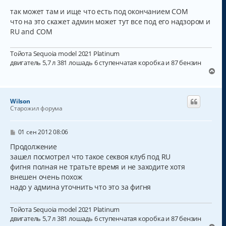
так может там и ище что есть под окончанием СОМ
что на это скажет админ может тут все под его надзором и
RU and COM
Тойота Sequoia model 2021 Platinum
двигатель 5,7 л 381 лошадь 6 ступенчатая коробка и 87 бензин
В
е
р
н
Wilson
у
Старожил форума
т
ь
с
С
01 сен 2012 08:06
о
я
о
Продолжение
к
б
зашел посмотрел что такое секвоя клуб под RU
н
щ
а
фигня полная не тратьте время и не заходите хотя
е
н
ч
внешен очень похож
и
а
надо у админа уточнить что это за фигня
е
л
у
Тойота Sequoia model 2021 Platinum
двигатель 5,7 л 381 лошадь 6 ступенчатая коробка и 87 бензин