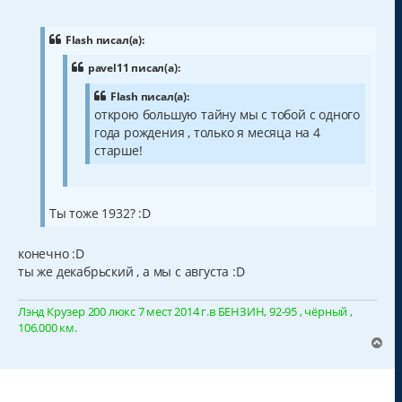
о
о
б
щ
Flash писал(а):
е
н
pavel11 писал(а):
и
е
Flash писал(а):
открою большую тайну мы с тобой с одного
года рождения , только я месяца на 4
старше!
Ты тоже 1932? :D
конечно :D
ты же декабрьский , а мы с августа :D
Лэнд Крузер 200 люкс 7 мест 2014 г.в БЕНЗИН, 92-95 , чёрный ,
106.000 км.
В
е
р
н