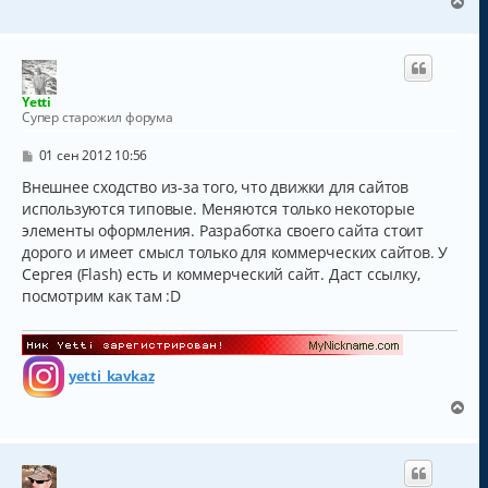
В
е
р
н
у
т
Yetti
ь
Супер старожил форума
с
я
С
01 сен 2012 10:56
к
о
о
Внешнее сходство из-за того, что движки для сайтов
н
б
а
используются типовые. Меняются только некоторые
щ
ч
элементы оформления. Разработка своего сайта стоит
е
а
н
дорого и имеет смысл только для коммерческих сайтов. У
и
л
Сергея (Flash) есть и коммерческий сайт. Даст ссылку,
е
у
посмотрим как там :D
yetti_kavkaz
В
е
р
н
у