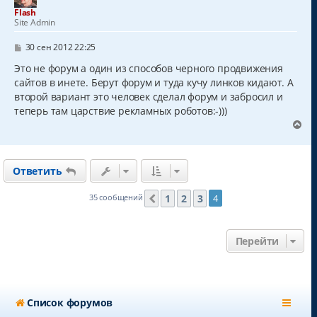
т
Flash
ь
Site Admin
с
я
С
30 сен 2012 22:25
к
о
о
Это не форум а один из способов черного продвижения
н
б
а
сайтов в инете. Берут форум и туда кучу линков кидают. А
щ
ч
второй вариант это человек сделал форум и забросил и
е
а
н
теперь там царствие рекламных роботов:-)))
и
л
В
е
у
е
р
н
Ответить
у
т
ь
1
2
3
35 сообщений
4
Пред.
с
я
к
Перейти
н
а
ч
а
л
Список форумов
у