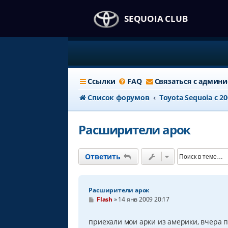
SEQUOIA CLUB
Ссылки
FAQ
Связаться с админ
Список форумов
Тоyota Sequoia c 2
Расширители арок
Ответить
Расширители арок
С
Flash
»
14 янв 2009 20:17
о
о
б
приехали мои арки из америки, вчера п
щ