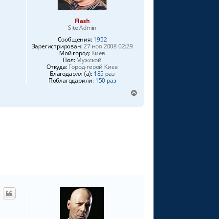
Flash
Site Admin
Сообщения:
1952
Зарегистрирован:
27 ноя 2008 02:29
Мой город:
Киев
Пол:
Мужской
Откуда:
Город-герой Киев
Благодарил (а):
185 раз
Поблагодарили:
150 раз
В
е
р
н
у
т
ь
с
я
к
н
а
ч
а
л
у