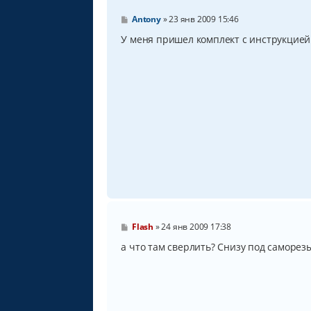
С
Antony
»
23 янв 2009 15:46
о
о
У меня пришел комплект с инструкцией п
б
щ
е
н
и
е
С
Flash
»
24 янв 2009 17:38
о
о
а что там сверлить? Снизу под саморез
б
щ
е
н
и
е