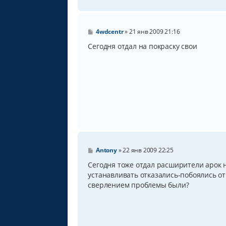
С
4wdcentr
»
21 янв 2009 21:16
о
о
Сегодня отдал на покраску свои
б
щ
е
н
и
е
С
Antony
»
22 янв 2009 22:25
о
о
Сегодня тоже отдал расширители арок н
б
устанавливать отказались-побоялись от
щ
сверлением проблемы были?
е
н
и
е