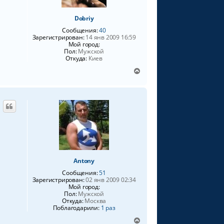
я
к
Dobriy
н
а
Сообщения:
40
ч
Зарегистрирован:
14 янв 2009 16:59
а
Мой город:
Пол:
Мужской
л
Откуда:
Киев
у
В
е
р
н
у
т
ь
с
я
к
н
Antony
а
Сообщения:
51
ч
Зарегистрирован:
02 янв 2009 02:34
а
Мой город:
л
Пол:
Мужской
у
Откуда:
Москва
Поблагодарили:
1 раз
В