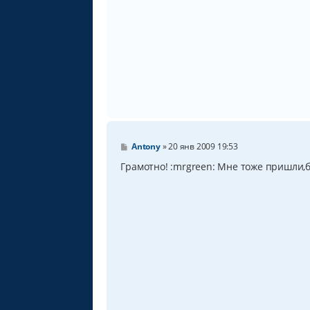
е
н
и
е
С
Antony
»
20 янв 2009 19:53
о
о
Грамотно! :mrgreen: Мне тоже пришли,бу
б
щ
е
н
и
е