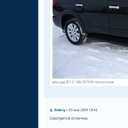
арки.jpg (87.21 КБ) 307026 просмотров
С
Dobriy
»
20 янв 2009 10:42
о
о
Смотрятся отлично.
б
щ