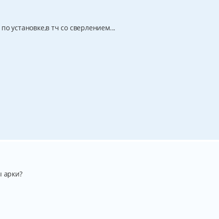
о установке,в тч со сверлением...
ы арки?