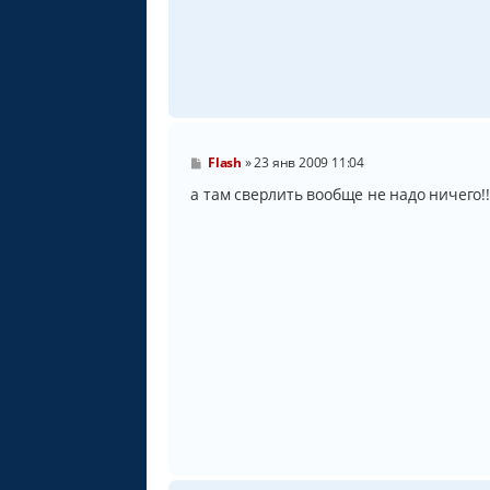
С
Flash
»
23 янв 2009 11:04
о
о
а там сверлить вообще не надо ничего!!
б
щ
е
н
и
е