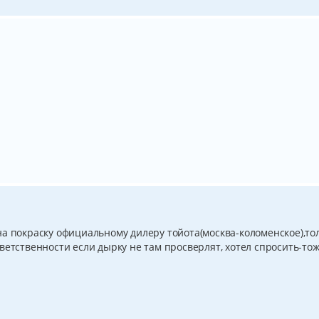
а покраску официальному дилеру тойота(москва-коломенское),то
ветственности если дырку не там просверлят, хотел спросить-тож