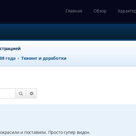
Главная
Обзор
Характе
истрацией
008 года
Тюнинг и доработки
Поиск
Расширенный поиск
окрасили и поставили. Просто супер видон.