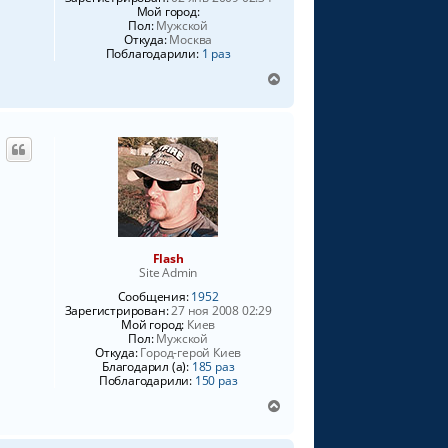
а
Мой город:
л
Пол:
Мужской
у
Откуда:
Москва
Поблагодарили:
1 раз
В
е
р
н
у
т
ь
с
я
к
н
Flash
а
Site Admin
ч
Сообщения:
1952
а
Зарегистрирован:
27 ноя 2008 02:29
л
Мой город:
Киев
у
Пол:
Мужской
Откуда:
Город-герой Киев
Благодарил (а):
185 раз
Поблагодарили:
150 раз
В
е
р