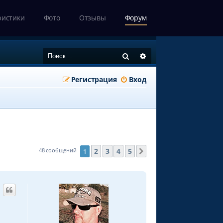
ристики
Фото
Отзывы
Форум
Поиск
Расширенный поиск
Регистрация
Вход
2
3
4
5
48 сообщений
1
След.