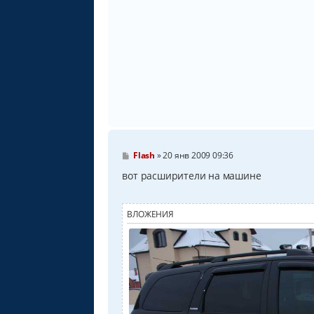
щ
е
н
и
е
С
Flash
»
20 янв 2009 09:36
о
о
вот расширители на машине
б
щ
е
н
ВЛОЖЕНИЯ
и
е