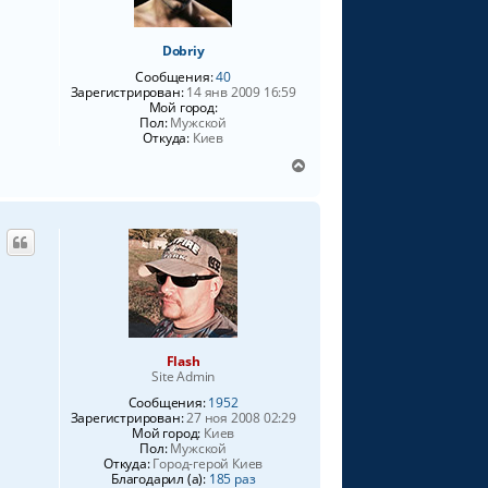
Dobriy
Сообщения:
40
Зарегистрирован:
14 янв 2009 16:59
Мой город:
Пол:
Мужской
Откуда:
Киев
В
е
р
н
у
т
ь
с
я
к
н
Flash
а
Site Admin
ч
Сообщения:
1952
а
Зарегистрирован:
27 ноя 2008 02:29
л
Мой город:
Киев
у
Пол:
Мужской
Откуда:
Город-герой Киев
Благодарил (а):
185 раз