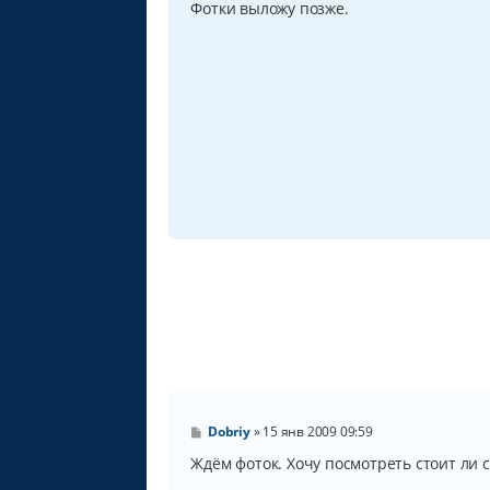
Фотки выложу позже.
е
н
и
е
С
Dobriy
»
15 янв 2009 09:59
о
о
Ждём фоток. Хочу посмотреть стоит ли се
б