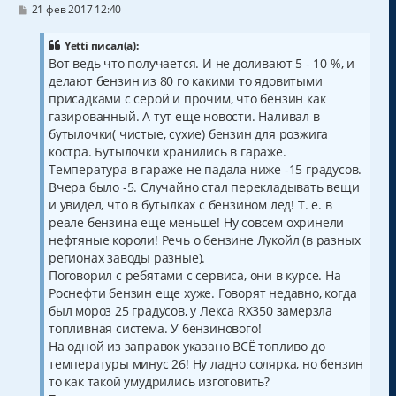
С
я
21 фев 2017 12:40
о
к
о
н
б
Yetti писал(а):
а
щ
Вот ведь что получается. И не доливают 5 - 10 %, и
ч
е
делают бензин из 80 го какими то ядовитыми
н
а
и
присадками с серой и прочим, что бензин как
л
е
у
газированный. А тут еще новости. Наливал в
бутылочки( чистые, сухие) бензин для розжига
костра. Бутылочки хранились в гараже.
Температура в гараже не падала ниже -15 градусов.
Вчера было -5. Случайно стал перекладывать вещи
и увидел, что в бутылках с бензином лед! Т. е. в
реале бензина еще меньше! Ну совсем охринели
нефтяные короли! Речь о бензине Лукойл (в разных
регионах заводы разные).
Поговорил с ребятами с сервиса, они в курсе. На
Роснефти бензин еще хуже. Говорят недавно, когда
был мороз 25 градусов, у Лекса RX350 замерзла
топливная система. У бензинового!
На одной из заправок указано ВСЁ топливо до
температуры минус 26! Ну ладно солярка, но бензин
то как такой умудрились изготовить?