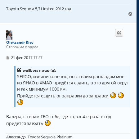
е
л
у
Toyota Sequoia 5,7 Limited 2012 год
В
е
р
н
у
т
Oleksandr Kiev
ь
Старожил форума
с
я
С
21 фев 2017 17:57
к
о
о
н
б
wallboss писал(а):
а
щ
SERGO, извини конечно, но с твоим раскладом мне
ч
е
а
из ЯНАО в ХМАО придётся ездить, а это другой округ
н
и
л
и как минимум 1000 км.
е
у
Прийдется ездить от заправки до заправки
Валера, с твоим ГБО тебе, где то, аж 4-е раза в год
придется заехать
Александр, Toyota Sequoia Platinum