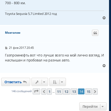
700 - 800 км.
Toyota Sequoia 5,7 Limited 2012 год
В
е
р
н
Мозголом
у
т
ь
с
С
21 фев 2017 20:45
о
я
о
Газпромнефть вот что лучше всего на мой лично взгляд. И
к
б
наслышан и пробовал на разных авто.
н
щ
а
е
В
н
ч
е
и
а
р
е
л
н
у
Ответить
у
т
ь
Страница
14
из
15
1
11
12
13
15
146 сообщений
14
Пред.
След.
…
с
я
к
Перейти
н