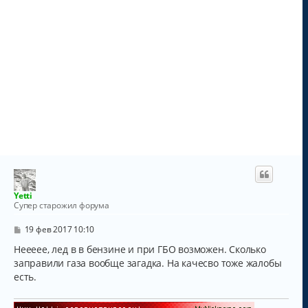
Yetti
Супер старожил форума
С
19 фев 2017 10:10
о
о
Неееее, лед в в бензине и при ГБО возможен. Сколько
б
заправили газа вообще загадка. На качесво тоже жалобы
щ
есть.
е
н
и
е