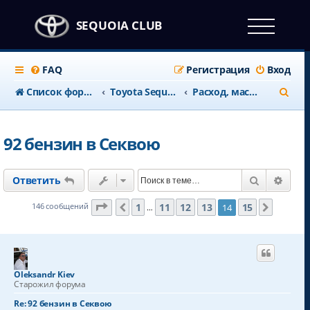
SEQUOIA CLUB
FAQ
Регистрация
Вход
П
Список форумов
Тоyota Sequoia c 2008 года
Расход, масло, топливо, ГБО
о
и
92 бензин в Секвою
с
к
Поиск
Расш
Ответить
Страница
14
из
15
1
11
12
13
15
146 сообщений
14
Пред.
След.
…
Oleksandr Kiev
Старожил форума
Re: 92 бензин в Секвою