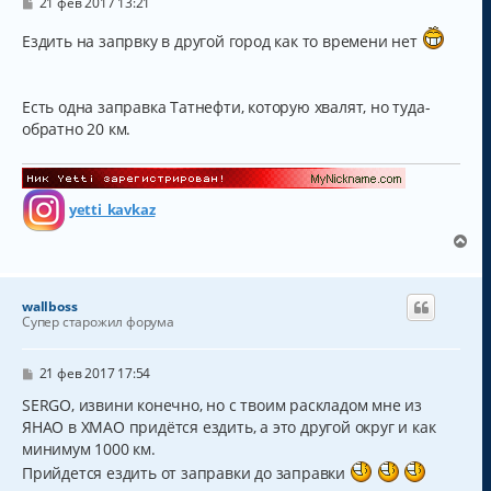
С
21 фев 2017 13:21
к
о
о
н
Ездить на запрвку в другой город как то времени нет
б
а
щ
ч
е
а
н
Есть одна заправка Татнефти, которую хвалят, но туда-
и
л
е
у
обратно 20 км.
yetti_kavkaz
В
е
р
н
wallboss
у
Супер старожил форума
т
ь
с
С
21 фев 2017 17:54
о
я
о
SERGO, извини конечно, но с твоим раскладом мне из
к
б
ЯНАО в ХМАО придётся ездить, а это другой округ и как
н
щ
а
минимум 1000 км.
е
н
ч
Прийдется ездить от заправки до заправки
и
а