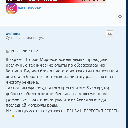
yetti_kavkaz
В
е
р
н
wallboss
у
Супер старожил форума
т
ь
с
С
19 фев 2017 10:25
о
я
о
Во время Второй Мировой войны немцы проводили
к
б
различные технические опыты по обезвоживанию
н
щ
а
бензина. Видимо бзик о чистоте их захватил полностью и
е
н
ч
они стали бороться не только за чистоту рассы, но и за
и
а
чистоту бензина.
е
л
Так вот, им удалось(для того времени это было круто)
у
добиться обезвоживания бензина на молекулярном
уровне, т.е. Практически удалить из бензина все до
последней молекулы воды.
И что вы думаете получилось - БЕНЗИН ПЕРЕСТАЛ ГОРЕТЬ