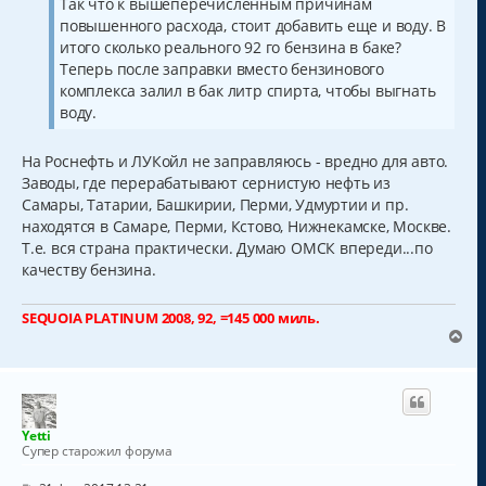
Так что к вышеперечисленным причинам
повышенного расхода, стоит добавить еще и воду. В
итого сколько реального 92 го бензина в баке?
Теперь после заправки вместо бензинового
комплекса залил в бак литр спирта, чтобы выгнать
воду.
На Роснефть и ЛУКойл не заправляюсь - вредно для авто.
Заводы, где перерабатывают сернистую нефть из
Самары, Татарии, Башкирии, Перми, Удмуртии и пр.
находятся в Самаре, Перми, Кстово, Нижнекамске, Москве.
Т.е. вся страна практически. Думаю ОМСК впереди...по
качеству бензина.
SEQUOIA PLATINUM 2008, 92, =145 000 миль.
В
е
р
н
у
т
Yetti
ь
Супер старожил форума
с
я