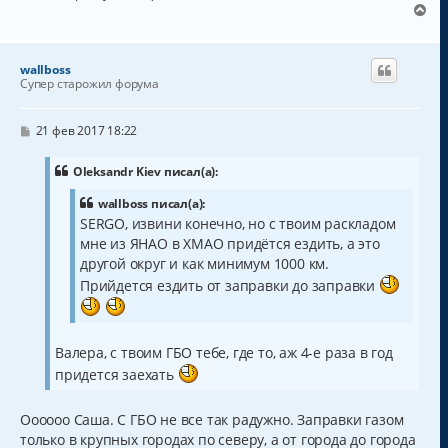
В
е
р
н
wallboss
у
Супер старожил форума
т
ь
с
С
21 фев 2017 18:22
о
я
о
к
б
Oleksandr Kiev писал(а):
н
щ
а
е
wallboss писал(а):
н
ч
SERGO, извини конечно, но с твоим раскладом
и
а
е
мне из ЯНАО в ХМАО придётся ездить, а это
л
другой округ и как минимум 1000 км.
у
Прийдется ездить от заправки до заправки
Валера, с твоим ГБО тебе, где то, аж 4-е раза в год
придется заехать
Оооооо Саша. С ГБО не все так радужно. Заправки газом
только в крупных городах по северу, а от города до города