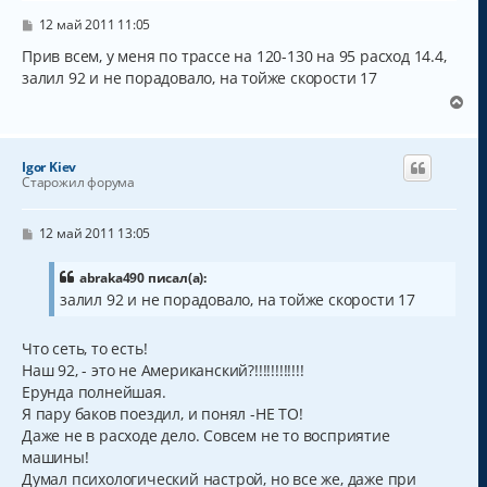
ь
с
С
12 май 2011 11:05
о
я
о
Прив всем, у меня по трассе на 120-130 на 95 расход 14.4,
к
б
залил 92 и не порадовало, на тойже скорости 17
н
щ
а
е
В
н
ч
е
и
а
р
е
л
н
Igor Kiev
у
у
Старожил форума
т
ь
с
С
12 май 2011 13:05
о
я
о
к
б
abraka490 писал(а):
н
щ
залил 92 и не порадовало, на тойже скорости 17
а
е
н
ч
и
а
Что сеть, то есть!
е
л
Наш 92, - это не Американский?!!!!!!!!!!!!
у
Ерунда полнейшая.
Я пару баков поездил, и понял -НЕ ТО!
Даже не в расходе дело. Совсем не то восприятие
машины!
Думал психологический настрой, но все же, даже при