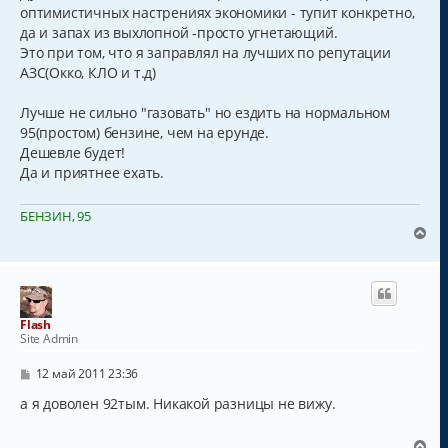
оптимистичных настрениях экономики - тупит конкретно,
да и запах из выхлопной -просто угнетающий.
Это при том, что я заправлял на лучших по репутации
АЗС(Окко, КЛО и т.д)
Лучше не сильно "газовать" но ездить на нормальном
95(простом) бензине, чем на ерунде.
Дешевле будет!
Да и приятнее ехать.
БЕНЗИН, 95
В
е
р
н
у
т
Flash
ь
Site Admin
с
я
С
12 май 2011 23:36
к
о
о
а я доволен 92тым. Никакой разницы не вижу.
н
б
а
щ
ч
е
В