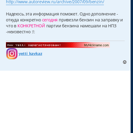
http://www.autoreview.ru/archive/2007/09/benzin/
Надеюсь, эта информация поможет. Одно дополнение -
откуда конкретно
сегодня
привезли бензин на заправку и
что в
КОНКРЕТНОЙ
партии бензина намешали на НПЗ
-неизвестно :!:
yetti_kavkaz
В
е
р
н
у
т
ь
с
я
к
н
а
ч
а
л