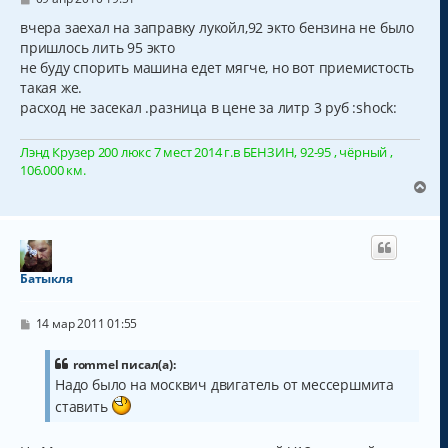
о
я
о
вчера заехал на заправку лукойл,92 экто бензина не было
к
б
пришлось лить 95 экто
н
щ
а
не буду спорить машина едет мягче, но вот приемистость
е
н
ч
такая же.
и
а
расход не засекал .разница в цене за литр 3 руб :shock:
е
л
у
Лэнд Крузер 200 люкс 7 мест 2014 г.в БЕНЗИН, 92-95 , чёрный ,
106.000 км.
В
е
р
н
у
т
Батыкля
ь
с
С
я
14 мар 2011 01:55
о
к
о
н
б
rommel писал(а):
а
щ
Надо было на москвич двигатель от мессершмита
ч
е
ставить
н
а
и
л
е
у