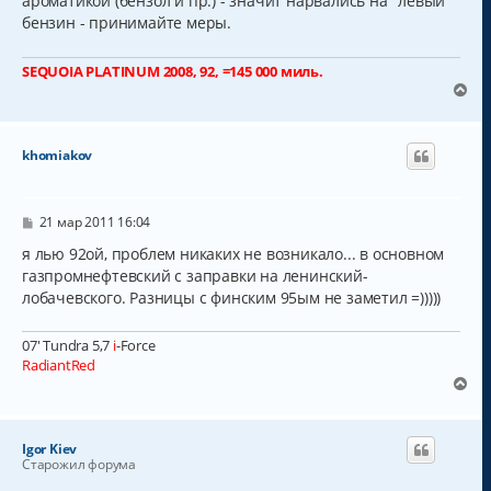
ароматикой (бензол и пр.) - значит нарвались на "левый"
бензин - принимайте меры.
SEQUOIA PLATINUM 2008, 92, =145 000 миль.
В
е
р
н
khomiakov
у
т
ь
с
С
21 мар 2011 16:04
о
я
о
я лью 92ой, проблем никаких не возникало... в основном
к
б
газпромнефтевский с заправки на ленинский-
н
щ
а
лобачевского. Разницы с финским 95ым не заметил =)))))
е
н
ч
и
а
е
07' Tundra 5,7
i
-Force
л
RadiantRed
у
В
е
р
н
Igor Kiev
у
Старожил форума
т