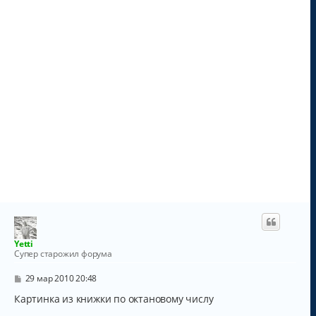
у
Yetti
Супер старожил форума
С
29 мар 2010 20:48
о
о
Картинка из книжки по октановому числу
б