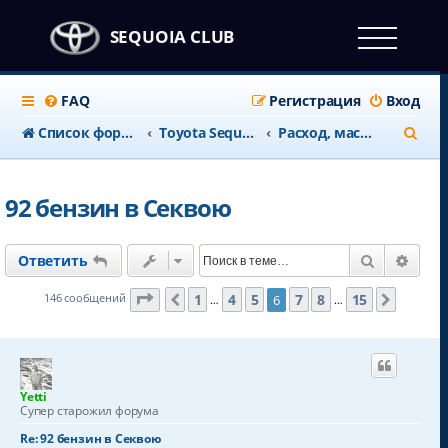
SEQUOIA CLUB
FAQ
Регистрация
Вход
П
Список форумов
Тоyota Sequoia c 2008 года
Расход, масло, топливо, ГБО
о
и
92 бензин в Секвою
с
к
Поиск
Расш
Ответить
Страница
6
из
15
1
4
5
7
8
15
146 сообщений
6
Пред.
След.
…
…
Yetti
Супер старожил форума
Re: 92 бензин в Секвою