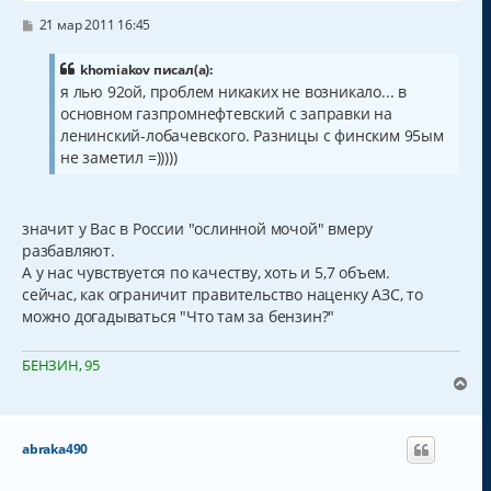
ь
с
С
21 мар 2011 16:45
о
я
о
к
б
khomiakov писал(а):
н
щ
я лью 92ой, проблем никаких не возникало... в
а
е
основном газпромнефтевский с заправки на
н
ч
и
а
ленинский-лобачевского. Разницы с финским 95ым
е
л
не заметил =)))))
у
значит у Вас в России "ослинной мочой" вмеру
разбавляют.
А у нас чувствуется по качеству, хоть и 5,7 объем.
сейчас, как ограничит правительство наценку АЗС, то
можно догадываться "Что там за бензин?"
БЕНЗИН, 95
В
е
р
н
abraka490
у
т