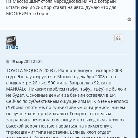
На Мессершмит стоял мерседесовский V12, который
кстати они до сих пор ставят на авто. Думаю что для
МОСКВИЧ это борщ!
В
е
р
н
у
т
SERGO
ь
с
С
я
19 мар 2011 21:21
о
к
о
TOYOTA SEQUOIA 2008 г. Platinum выпуск - ноябрь 2008
н
б
года. Эксплуатируется в Москве с декабря 2008 г., на
а
щ
ч
спидометре 26 тыс. 500 миль. Заправляю 92, как в
е
н
а
MANUALе. Никаких проблем (тьфу...тьфу...тьфу) не было и
и
л
не будет. Основные деньги за бензин оставлял в BP.
е
у
Сейчас по субъективным ощущениям МТК очень неплохо
(ЛУКойл, опять же, по субъективным ощущениям, ничем
не лучше, хотя профи хвалят). Говорят, что нельзя
заправлять вечером в пятницу и по выходным - можно с
высокой вероятностью нарваться на прямогонку с
"присадками" типа нафталин. Если выхлоп отдает