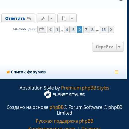
а
н
е
и
л
р
е
у
н
Ответить
у
т
ь
Страница
6
из
15
1
4
5
7
8
15
146 сообщений
6
Пред.
След.
…
…
с
я
к
Перейти
н
а
ч
а
л
Список форумов
у
Absolution Style by
Premium phpBB Styles
Создано на основе
phpBB
® Forum Software © phpBB
Limited
Русская поддержка phpBB
Конфиденциальность
|
Правила