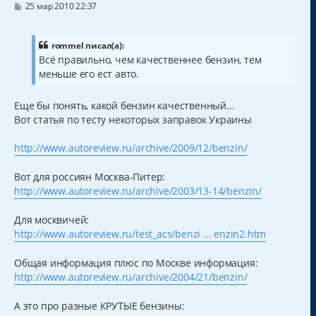
С
25 мар 2010 22:37
о
о
б
щ
rommel писал(а):
е
Всё правильно, чем качественнее бензин, тем
н
меньше его ест авто.
и
е
Еще бы понять, какой бензин качественный...
Вот статья по тесту некоторых заправок Украины
http://www.autoreview.ru/archive/2009/12/benzin/
Вот для россиян Москва-Питер:
http://www.autoreview.ru/archive/2003/13-14/benzin/
Для москвичей:
http://www.autoreview.ru/test_acs/benzi ... enzin2.htm
Общая информация плюс по Москве информация:
http://www.autoreview.ru/archive/2004/21/benzin/
А это про разные КРУТЫЕ бензины: