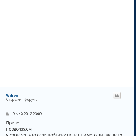
у
Wilson
Старожил форума
С
19 май 2012 23:09
о
о
Привет
б
продолжаем
щ
я согласен что если поблизости нет ни чего выдающего
е