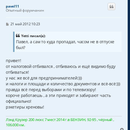
н
pavel11
у
Опытный форумчанин
т
ь
с
С
21 май 2012 10:23
о
я
о
к
б
Yetti писал(а):
н
щ
Павел, а сам то куда пропадал, часом не в отпуске
а
е
был?
н
ч
и
а
е
л
привет!
у
от налоговой отбивался , отбиваюсь и ещё видимо буду
отбиваться!
у нас же всё для предпринимателей:)))
и налоги и площади и количество документов и всё-всё:)))
правда всё перед выборами и по телевизору!
короче работаешь , а эти приходят и забирают часть
официально!
рэкетиры хреновы!
Лэнд Крузер 200 люкс 7 мест 2014 г.в БЕНЗИН, 92-95 , чёрный ,
106.000 км.
В