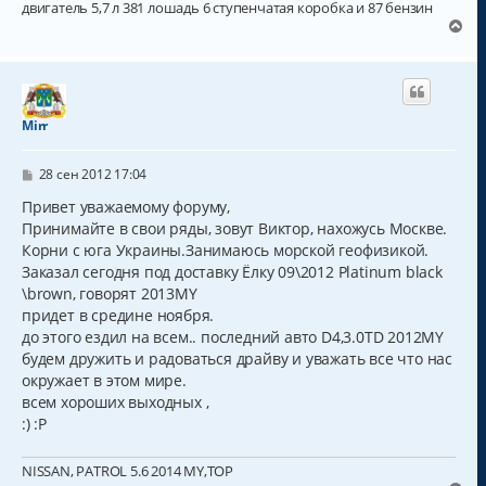
двигатель 5,7 л 381 лошадь 6 ступенчатая коробка и 87 бензин
В
е
р
н
у
т
Mirr
ь
с
С
я
28 сен 2012 17:04
о
к
о
Привет уважаемому форуму,
н
б
Принимайте в свои ряды, зовут Виктор, нахожусь Москве.
а
щ
ч
Корни с юга Украины.Занимаюсь морской геофизикой.
е
н
а
Заказал сегодня под доставку Ёлку 09\2012 Platinum black
и
л
\brown, говорят 2013MY
е
у
придет в средине ноября.
до этого ездил на всем.. последний авто D4,3.0TD 2012MY
будем дружить и радоваться драйву и уважать все что нас
окружает в этом мире.
всем хороших выходных ,
:) :P
NISSAN, PATROL 5.6 2014 MY,TOP