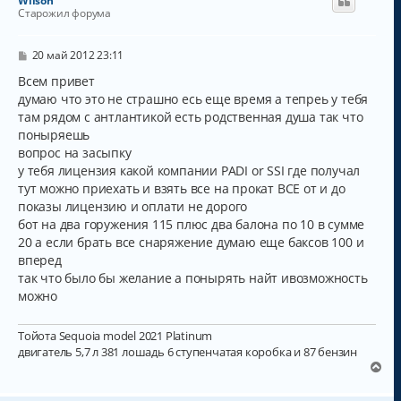
Wilson
у
Старожил форума
т
ь
с
С
20 май 2012 23:11
о
я
о
Всем привет
к
б
думаю что это не страшно есь еще время а тепреь у тебя
н
щ
а
там рядом с антлантикой есть родственная душа так что
е
н
ч
поныряешь
и
а
вопрос на засыпку
е
л
у тебя лицензия какой компании PADI or SSI где получал
у
тут можно приехать и взять все на прокат ВСЕ от и до
показы лицензию и оплати не дорого
бот на два горужения 115 плюс два балона по 10 в сумме
20 а если брать все снаряжение думаю еще баксов 100 и
вперед
так что было бы желание а понырять найт ивозможность
можно
Тойота Sequoia model 2021 Platinum
двигатель 5,7 л 381 лошадь 6 ступенчатая коробка и 87 бензин
В
е
р