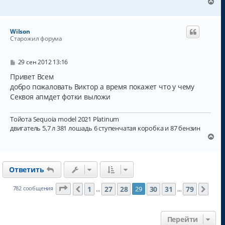
В
е
р
н
Wilson
у
Старожил форума
т
ь
с
С
29 сен 2012 13:16
о
я
о
Привет Всем
к
б
добро пожаловать Виктор а время покажет что у чему
н
щ
а
Секвоя апмдет фотки выложи
е
н
ч
и
а
е
Тойота Sequoia model 2021 Platinum
л
двигатель 5,7 л 381 лошадь 6 ступенчатая коробка и 87 бензин
у
В
е
р
н
Ответить
у
т
ь
Страница
29
из
79
1
27
28
30
31
79
782 сообщения
29
Пред.
След
…
…
с
я
к
Перейти
н