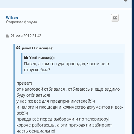
е
р
н
Wilson
у
Старожил форума
т
ь
с
С
21 май 2012 21:42
о
я
о
к
б
pavel11 писал(а):
н
щ
а
е
Yetti писал(а):
н
ч
Павел, а сам то куда пропадал, часом не в
и
а
е
отпуске был?
л
у
привет!
от налоговой отбивался , отбиваюсь и ещё видимо
буду отбиваться!
у нас же всё для предпринимателей:)))
и налоги и площади и количество документов и всё-
всё:)))
правда всё перед выборами и по телевизору!
короче работаешь , а эти приходят и забирают
часть официально!