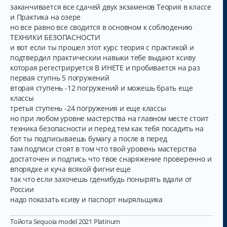
заканчивается все сдачей двух экзаменов Теория в классе
и Практика на озере
но все равно все сводится в основном к соблюдению
ТЕХНИКИ БЕЗОПАСНОСТИ
и вот если ты прошел этот курс теория с практикой и
подтвердил практическии навыки тебе выдают ксиву
которая регестрируется В ИНЕТЕ и пробивается на раз
первая ступнь 5 погружений
вторая ступень -12 погружений и можешь брать еще
классы
третья ступень -24 погружения и еще классы
но при любом уровне мастерства на главном месте стоит
техника безопасности и перед тем как тебя посадить на
бот ты подписываешь бумагу а после в перед
там подписи стоят в том что твой уровень мастерства
достаточен и подпись что твое снаряжение проверенно и
впорядке и куча всякой фигни еще
так что если захочешь гденибудь понырять вдали от
России
надо показать ксиву и паспорт ныряльщика
Тойота Sequoia model 2021 Platinum