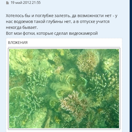
С
19 май 2012 21:55
о
о
б
Хотелось бы и поглубже залезть, да возможности нет - у
щ
нас водоемов такой глубины нет, а в отпуске учится
е
н
некогда бывает.
и
Вот мои фотки, которые сделал видеокамерой
е
ВЛОЖЕНИЯ