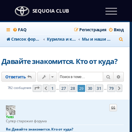
SEQUOIA CLUB
FAQ
Регистрация
Вход
П
Список форумов
Курилка и клубные дела
Мы и наши Секвои
о
и
Давайте знакомится. Кто от куда?
с
к
Поиск
Расш
Ответить
Страница
29
из
79
1
27
28
30
31
79
782 сообщения
29
Пред.
След
…
…
Yetti
Супер старожил форума
Re: Давайте знакомится. Кто от куда?