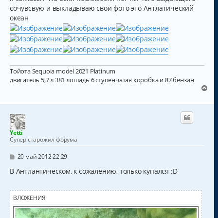
н
сочувсвую и выкладываю свои фото это Антлатический
и
океан
е
Тойота Sequoia model 2021 Platinum
двигатель 5,7 л 381 лошадь 6 ступенчатая коробка и 87 бензин
В
е
р
н
у
т
Yetti
ь
Супер старожил форума
с
я
С
20 май 2012 22:29
к
о
о
В Антлантическом, к сожалению, только купался :D
н
б
а
щ
ч
е
а
н
ВЛОЖЕНИЯ
и
л
е
у