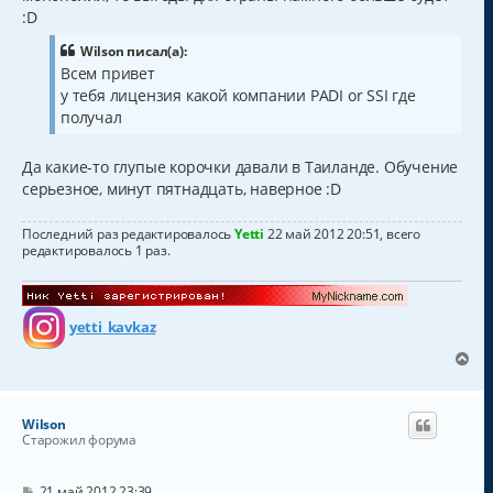
щ
ч
:D
е
а
н
и
л
Wilson писал(а):
е
у
Всем привет
у тебя лицензия какой компании PADI or SSI где
получал
Да какие-то глупые корочки давали в Таиланде. Обучение
серьезное, минут пятнадцать, наверное :D
Последний раз редактировалось
Yetti
22 май 2012 20:51, всего
редактировалось 1 раз.
yetti_kavkaz
В
е
р
н
Wilson
у
Старожил форума
т
ь
с
С
21 май 2012 23:39