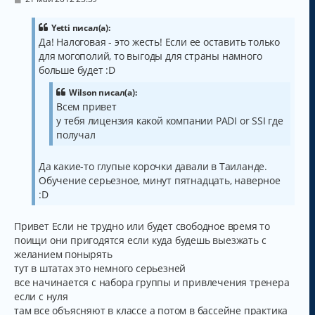
о
я
о
к
б
Yetti писал(а):
н
щ
Да! Налоговая - это жесть! Если ее оставить только
а
е
для могополий, то выгоды для страны намного
н
ч
и
а
больше будет :D
е
л
Wilson писал(а):
у
Всем привет
у тебя лицензия какой компании PADI or SSI где
получал
Да какие-то глупые корочки давали в Таиланде.
Обучение серьезное, минут пятнадцать, наверное
:D
Привет Если не трудно или будет свободное время то
поищи они пригодятся если куда будешь выезжать с
желанием понырять
тут в штатах это немного серьезней
все начинается с набора группы и привлечения тренера
если с нуля
там все объясняют в классе а потом в бассейне практика