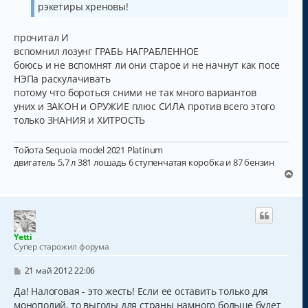
рэкетиры хреновы!
прочитал И
вспомнил лозунг ГРАБЬ НАГРАБЛЕННОЕ
боюсь и не вспомнят ли они старое и не начнут как посе
НЭПа раскулачивать
потому что бороться сними не так много вариантов
уних и ЗАКОН и ОРУЖИЕ плюс СИЛА против всего этого
только ЗНАНИЯ и ХИТРОСТЬ
Тойота Sequoia model 2021 Platinum
двигатель 5,7 л 381 лошадь 6 ступенчатая коробка и 87 бензин
В
е
р
н
у
т
Yetti
ь
Супер старожил форума
с
я
С
21 май 2012 22:06
к
о
о
Да! Налоговая - это жесть! Если ее оставить только для
н
б
а
монополий, то выгоды для страны намного больше будет