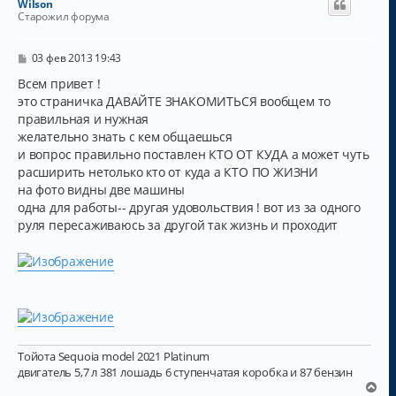
Wilson
Старожил форума
С
03 фев 2013 19:43
о
о
Всем привет !
б
это страничка ДАВАЙТЕ ЗНАКОМИТЬСЯ вообщем то
щ
правильная и нужная
е
н
желательно знать с кем общаешься
и
и вопрос правильно поставлен КТО ОТ КУДА а может чуть
е
расширить нетолько кто от куда а КТО ПО ЖИЗНИ
на фото видны две машины
одна для работы-- другая удовольствия ! вот из за одного
руля пересаживаюсь за другой так жизнь и проходит
Тойота Sequoia model 2021 Platinum
двигатель 5,7 л 381 лошадь 6 ступенчатая коробка и 87 бензин
В