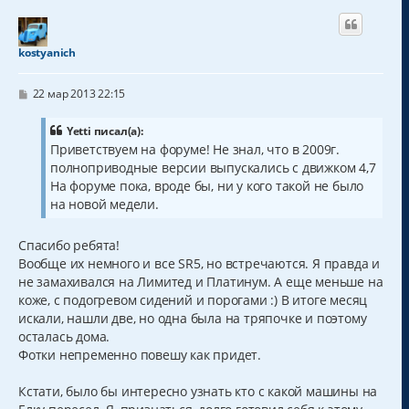
н
у
т
kostyanich
ь
с
С
я
22 мар 2013 22:15
о
к
о
н
б
Yetti писал(а):
а
щ
Приветствуем на форуме! Не знал, что в 2009г.
ч
е
полноприводные версии выпускались с движком 4,7
н
а
и
На форуме пока, вроде бы, ни у кого такой не было
л
е
у
на новой медели.
Спасибо ребята!
Вообще их немного и все SR5, но встречаются. Я правда и
не замахивался на Лимитед и Платинум. А еще меньше на
коже, с подогревом сидений и порогами :) В итоге месяц
искали, нашли две, но одна была на тряпочке и поэтому
осталась дома.
Фотки непременно повешу как придет.
Кстати, было бы интересно узнать кто с какой машины на