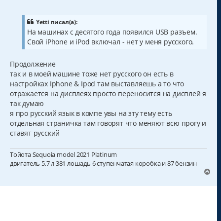
о
о
б
щ
Yetti писал(а):
е
На машинах с десятого года появился USB разъем.
н
Свой iPhone и iPod включал - нет у меня русского.
и
е
Продолжение
так и в моей машине тоже нет русского он есть в
настройках Iphone & Ipod там выставляешь а то что
отражается на дисплеях просто переносится на дисплей я
так думаю
я про русский язык в компе увы на эту тему есть
отдельная страничка там говорят что меняют всю прогу и
ставят русский
Тойота Sequoia model 2021 Platinum
двигатель 5,7 л 381 лошадь 6 ступенчатая коробка и 87 бензин
В
е
р
н
у
т