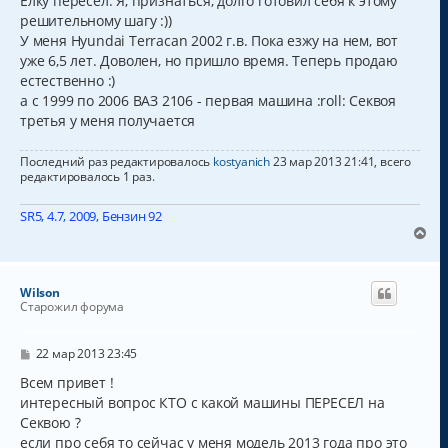
Елку пересел. Я, признаться, долго готовил себя к этому
решительному шагу :))
У меня Hyundai Terracan 2002 г.в. Пока езжу на нем, вот
уже 6,5 лет. Доволен, но пришло время. Теперь продаю
естественно :)
а с 1999 по 2006 ВАЗ 2106 - первая машина :roll: Секвоя
третья у меня получается
Последний раз редактировалось
kostyanich
23 мар 2013 21:41, всего
редактировалось 1 раз.
SR5, 4.7, 2009, Бензин 92
В
е
р
н
Wilson
у
Старожил форума
т
ь
с
С
22 мар 2013 23:45
о
я
о
Всем привет !
к
б
интересный вопрос КТО с какой машины ПЕРЕСЕЛ на
н
щ
а
Секвою ?
е
н
ч
если про себя то сейчас у меня модель 2013 года про это