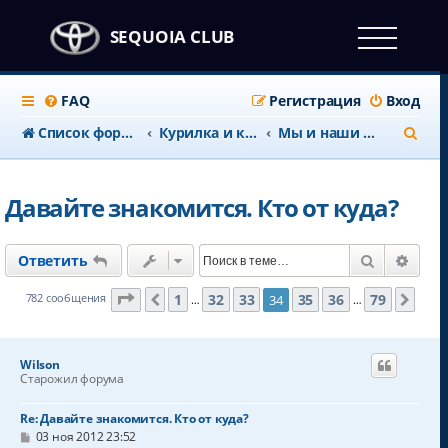
SEQUOIA CLUB
FAQ
Регистрация
Вход
П
Список форумов
Курилка и клубные дела
Мы и наши Секвои
о
и
Давайте знакомится. Кто от куда?
с
к
Поиск
Расш
Ответить
Страница
34
из
79
1
32
33
35
36
79
782 сообщения
34
Пред.
След
…
…
Wilson
Старожил форума
Re: Давайте знакомится. Кто от куда?
С
03 ноя 2012 23:52