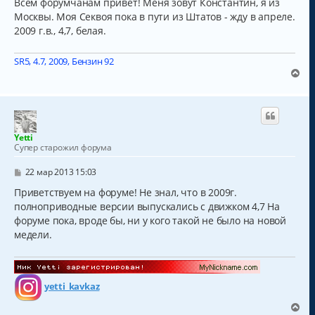
о
Всем форумчанам привет! Меня зовут Константин, я из
н
б
Москвы. Моя Секвоя пока в пути из Штатов - жду в апреле.
а
щ
ч
2009 г.в., 4,7, белая.
е
н
а
и
л
е
SR5, 4.7, 2009, Бензин 92
у
В
е
р
н
у
т
Yetti
ь
Супер старожил форума
с
я
С
22 мар 2013 15:03
к
о
о
Приветствуем на форуме! Не знал, что в 2009г.
н
б
а
полноприводные версии выпускались с движком 4,7 На
щ
ч
форуме пока, вроде бы, ни у кого такой не было на новой
е
а
н
медели.
и
л
е
у
yetti_kavkaz
В