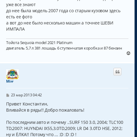
и
а
уже все знают
е
л
до нее была модель 2007 года со старым кузовом здесь
у
есть ее фото
а вот до нее было несколько машин а точнее ШЕВИ
ИМПАЛА
Тойота Sequoia model 2021 Platinum
двигатель 5,7 л 381 лошадь 6 ступенчатая коробка и 87 бензин
В
е
р
н
у
т
Mirr
ь
с
С
я
23 мар 2013 04:42
о
к
о
Привет Константин,
н
б
Вливайся в ряды!! Добро пожаловать!
а
щ
ч
е
н
а
По последним авто и почему ..SURF 150 3.0, 2004; TLC100
и
л
TD,2007: HUYNDAI IX55,3.0TD,2009; LR D4 3.0TD HSE, 2012;
е
у
ну и ЁЛКА!! Потому что ... :D :D :D !