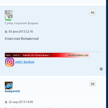
е
р
н
у
т
Yetti
ь
Супер старожил форума
с
я
С
03 фев 2013 22:16
к
о
о
Классная Вольвочка!
н
б
а
щ
ч
е
а
н
и
л
е
у
yetti_kavkaz
В
е
р
н
у
т
kostyanich
ь
с
С
я
22 мар 2013 14:09
о
к