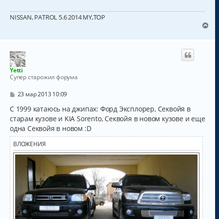
NISSAN, PATROL 5.6 2014 MY,TOP
В
е
р
н
у
т
Yetti
ь
Супер старожил форума
с
я
С
23 мар 2013 10:09
к
о
о
С 1999 катаюсь на джипах: Форд Эксплорер, Секвойя в
н
б
а
старам кузове и KIA Sorento, Секвойя в новом кузове и еще
щ
ч
одна Секвойя в новом :D
е
а
н
и
л
ВЛОЖЕНИЯ
е
у