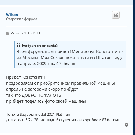
е
р
н
Wilson
у
Старожил форума
т
ь
с
С
22 мар 2013 19:06
о
я
о
к
б
kostyanich писал(а):
н
щ
Всем форумчанам привет! Меня зовут Константин, я
а
е
из Москвы. Моя Секвоя пока в пути из Штатов - жду
н
ч
и
а
в апреле. 2009 г.в., 4,7, белая.
е
л
у
Привет Константин !
поздравляем с приобритением правильной машины
апрель не загорами скоро прийдет
так что ДОБРО ПОЖАЛОТЬ
прийдет поделись фото своей машины
Тойота Sequoia model 2021 Platinum
двигатель 5,7 л 381 лошадь 6 ступенчатая коробка и 87 бензин
В
е
р