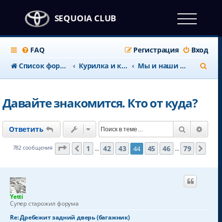
SEQUOIA CLUB
FAQ
Регистрация
Вход
П
Список форумов
Курилка и клубные дела
Мы и наши Секвои
о
и
Давайте знакомится. Кто от куда?
с
к
Поиск
Расш
Ответить
Страница
44
из
79
1
42
43
45
46
79
782 сообщения
44
Пред.
След
…
…
Yetti
Супер старожил форума
Re: Дребежит задний дверь (багажник)