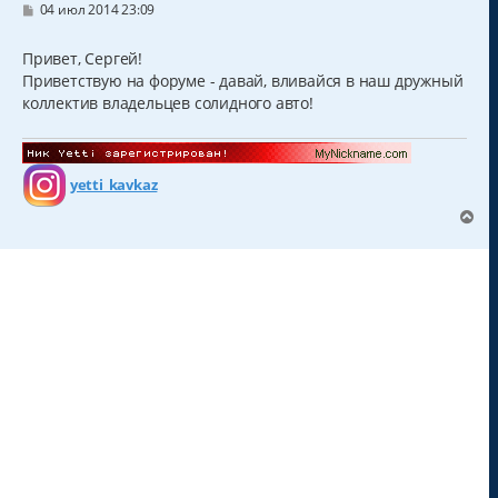
С
04 июл 2014 23:09
о
о
б
Привет, Сергей!
щ
Приветствую на форуме - давай, вливайся в наш дружный
е
н
коллектив владельцев солидного авто!
и
е
yetti_kavkaz
В
е
р
н
у
т
ь
с
я
к
н
а
ч
а
л