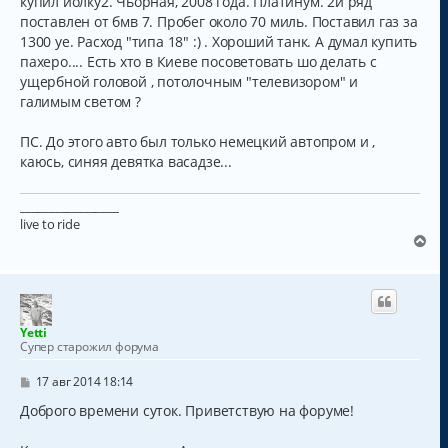
купил йолку2. Чьорная, 2008 года. Платинум. 2й ряд
и
поставлен от бмв 7. Пробег около 70 миль. Поставил газ за
е
1300 уе. Расход "типа 18" :) . Хороший танк. А думал купить
пахеро.... Есть хто в Киеве посоветовать шо делать с
ущербной головой , потолочным "телевизором" и
галимым светом ?
ПС. До этого авто был только немецкий автопром и ,
каюсь, синяя девятка васадзе...
_________________
live to ride
В
е
р
н
у
т
Yetti
ь
Супер старожил форума
с
я
С
17 авг 2014 18:14
к
о
о
Доброго времени суток. Приветствую на форуме!
н
б
а
щ
ч