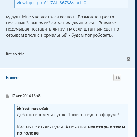
и
а
viewtopic.php?f=7&t=3678&start=0
е
л
у
мдауш. Мне уже достался ксенон . Возможно просто
поставив "лампочки" ситуация улучшится... Вначале
подумывал поставить линзу. Ну если штатный свет по
отзывам вполне нормальный - будем попробовать.
_________________
live to ride
В
е
р
н
kramer
у
т
ь
с
С
17 авг 2014 18:45
о
я
о
к
б
Yetti писал(а):
н
щ
Доброго времени суток. Приветствую на форуме!
а
е
н
ч
и
а
Киевляне откликнутся. А пока вот
некоторые темы
е
л
по голове
:
у