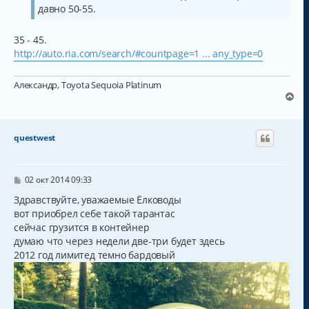
е
а
давно 50-55.
н
и
л
е
у
35 - 45.
http://auto.ria.com/search/#countpage=1 ... any_type=0
Александр, Toyota Sequoia Platinum
В
е
р
н
questwest
у
т
ь
с
С
02 окт 2014 09:33
о
я
о
Здравствуйте, уважаемые Ёлководы
к
б
вот приобрел себе такой тарантас
н
щ
а
сейчас грузится в контейнер
е
н
ч
думаю что через недели две-три будет здесь
и
а
2012 год лимитед темно бардовый
е
л
у