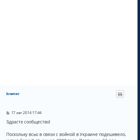
у
kramer
С
17 авг 2014 17:44
о
о
Здрасте сообщество!
б
щ
Поскольку всьо в связи с войной в Украине подешевело,
е
н