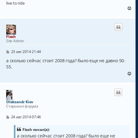
live to ride
В
е
р
н
у
т
Flash
ь
Site Admin
с
я
С
23 авг 2014 21:44
к
о
о
а сколько сейчас стоит 2008 года? было еще не давно 50-
н
б
а
55.
щ
ч
е
В
а
н
е
и
л
р
е
у
н
у
т
Oleksandr Kiev
ь
Старожил форума
с
я
С
24 авг 2014 07:46
к
о
о
н
б
Flash писал(а):
а
щ
а сколько сейчас стоит 2008 года? было еще не
ч