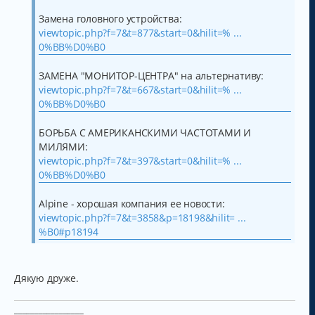
Замена головного устройства:
viewtopic.php?f=7&t=877&start=0&hilit=% ...
0%BB%D0%B0
ЗАМЕНА "МОНИТОР-ЦЕНТРА" на альтернативу:
viewtopic.php?f=7&t=667&start=0&hilit=% ...
0%BB%D0%B0
БОРЬБА С АМЕРИКАНСКИМИ ЧАСТОТАМИ И
МИЛЯМИ:
viewtopic.php?f=7&t=397&start=0&hilit=% ...
0%BB%D0%B0
Alpine - хорошая компания ее новости:
viewtopic.php?f=7&t=3858&p=18198&hilit= ...
%B0#p18194
Дякую друже.
_________________