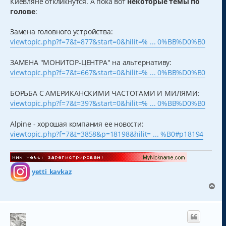
Киевляне откликнутся. А пока вот
некоторые темы по
е
а
н
голове
:
и
л
е
у
Замена головного устройства:
viewtopic.php?f=7&t=877&start=0&hilit=% ... 0%BB%D0%B0
ЗАМЕНА "МОНИТОР-ЦЕНТРА" на альтернативу:
viewtopic.php?f=7&t=667&start=0&hilit=% ... 0%BB%D0%B0
БОРЬБА С АМЕРИКАНСКИМИ ЧАСТОТАМИ И МИЛЯМИ:
viewtopic.php?f=7&t=397&start=0&hilit=% ... 0%BB%D0%B0
Alpine - хорошая компания ее новости:
viewtopic.php?f=7&t=3858&p=18198&hilit= ... %B0#p18194
yetti_kavkaz
В
е
р
н
у