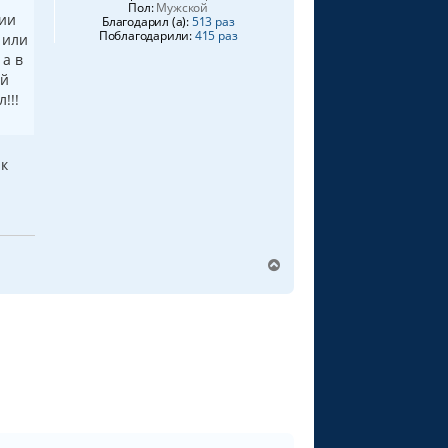
Пол:
Мужской
нии
Благодарил (а):
513 раз
Поблагодарили:
415 раз
 или
 а в
ой
!!!
 к
В
е
р
н
у
т
ь
с
я
к
н