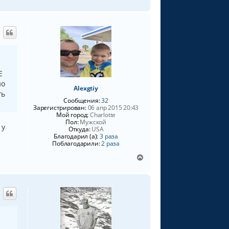
е
а
р
л
н
у
у
т
ь
с
я
Е
к
н
но
Alexgtiy
а
ть
Сообщения:
32
ч
Зарегистрирован:
06 апр 2015 20:43
а
Мой город:
Charlotte
л
Пол:
Мужской
у
 у
Откуда:
USA
Благодарил (а):
3 раза
Поблагодарили:
2 раза
В
е
р
н
у
т
ь
с
я