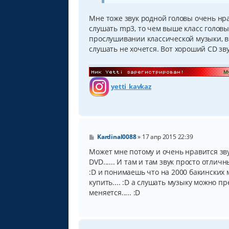
н
и
Мне тоже звук родной головы очень нра
е
слушать mp3, то чем выше класс головы
прослушивании классической музыки, в
слушать не хочется. Вот хороший CD зв
yetti_kavkaz
С
Kardinal0088
»
17 апр 2015 22:39
о
о
Может мне потому и очень нравится зву
б
DVD...... И там и там звук просто отли
щ
:D и понимаешь что на 2000 бакинских 
е
н
купить.... :D а слушать музыку можно п
и
меняется..... :D
е