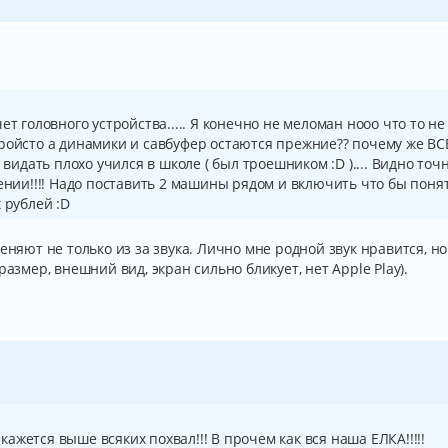
ет головного устройства..... Я конечно не меломан нооо что то не
ройсто а динамики и савбуфер остаются прежние?? почему же ВС
 видать плохо учился в школе ( был троешником :D ).... Видно точ
нении!!!! Надо поставить 2 машины рядом и включить что бы поня
 рублей :D
еняют не только из за звука. Лично мне родной звук нравится, но
размер, внешний вид, экран сильно бликует, нет Apple Play).
е кажется выше всяких похвал!!! В прочем как вся наша ЕЛКА!!!!!