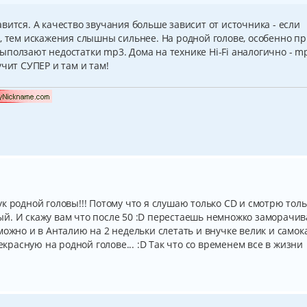
вится. А качество звучания больше зависит от источника - если
, тем искажения слышны сильнее. На родной голове, особенно п
ыползают недостатки mp3. Дома на технике Hi-Fi аналогично - m
учит СУПЕР и там и там!
к родной головы!!! Потому что я слушаю только CD и смотрю толь
чный. И скажу вам что после 50 :D перестаешь немножко заморачив
можно и в Анталию на 2 недельки слетать и внучке велик и самок
рекрасную на родной голове... :D Так что со временем все в жизни