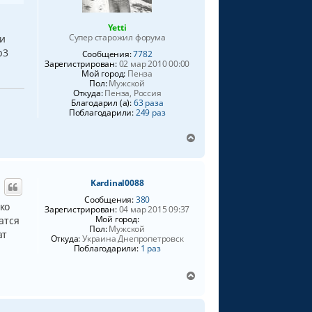
к
н
Yetti
а
Супер старожил форума
ри
ч
p3
Сообщения:
7782
а
Зарегистрирован:
02 мар 2010 00:00
л
Мой город:
Пенза
у
Пол:
Мужской
Откуда:
Пенза, Россия
Благодарил (а):
63 раза
Поблагодарили:
249 раз
В
е
р
н
Kardinal0088
у
т
Сообщения:
380
ко
ь
Зарегистрирован:
04 мар 2015 09:37
Мой город:
атся
с
Пол:
Мужской
я
ат
Откуда:
Украина Днепропетровск
к
Поблагодарили:
1 раз
н
а
В
ч
е
а
р
л
н