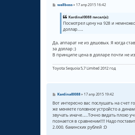
С
wallboss
»
17 апр 2015 16:42
о
о
б
Kardinal0088 писал(а):
щ
Посмотрел цену на 928 и немножко п
е
доллар.....
н
и
е
Да, аппарат не из дешовых. Я когда став
за доллар ;)
В принципе цена в долларе почти не и
Toyota Sequoia 5,7 Limited 2012 год
С
Kardinal0088
»
17 апр 2015 19:42
о
о
Вот интересно вас послушать на счет го
б
же меняете головное устройсто а дина
щ
звучать иначе.....Точно видать плохо уч
е
н
познается в сравнении!!!! Надо постав
и
2.000. бакинских рублей :D
е