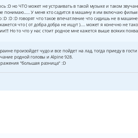
юсь :D но ЧТО может не устраивать в такой музыке и таком звуча
 не понимаю..... У меня кто садится в машину я им включаю фильм
о :D :D :D говорят что такое впечатление что сидишь не в машине
ажется что ( от добра добра не ищут ).... может я конечно не так
!!! Но то что у нас стоит родное мне кажется выше всяких похвал
раине произойдет чудо и все пойдет на лад, тогда приеду в гости
чание родной головы и Alpine 928.
ыражения "большая разница" :D