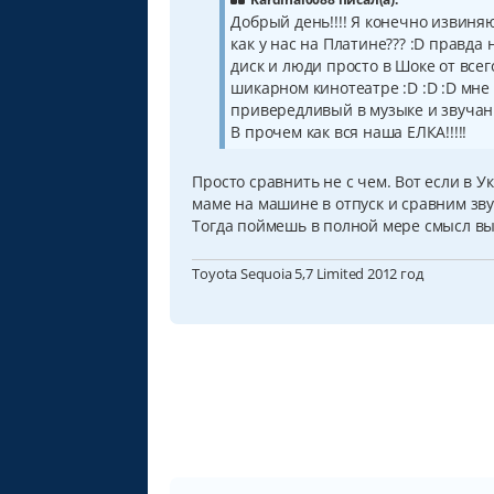
е
Добрый день!!!! Я конечно извиня
н
как у нас на Платине??? :D правда
и
е
диск и люди просто в Шоке от всег
шикарном кинотеатре :D :D :D мне к
привередливый в музыке и звучании
В прочем как вся наша ЕЛКА!!!!!
Просто сравнить не с чем. Вот если в Ук
маме на машине в отпуск и сравним зву
Тогда поймешь в полной мере смысл в
Toyota Sequoia 5,7 Limited 2012 год