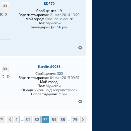
у
KDF70
у
т
Сообщения:
19
адею
ь
Зарегистрирован:
21 мар 2014 13:20
Мой город:
Краснознаменск
с
Пол:
Мужской
я
Благодарил (а):
16 раз
к
н
а
ч
В
а
е
л
р
у
н
Kardinal0088
у
т
Сообщения:
380
:D :D
ь
Зарегистрирован:
04 мар 2015 09:37
Мой город:
с
Пол:
Мужской
я
Откуда:
Украина Днепропетровск
к
Поблагодарили:
1 раз
н
В
а
е
ч
р
а
н
л
Страница
53
из
79
1
51
52
54
55
79
53
Пред.
След.
…
…
у
у
т