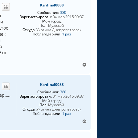
а
Kardinal0088
ч
а
Сообщения:
380
т
Зарегистрирован:
04 мар 2015 09:37
л
Мой город:
 и
у
Пол:
Мужской
угое
Откуда:
Украина Днепропетровск
е (
Поблагодарили:
1 раз
м
ию
Е от
В
е
р
н
Kardinal0088
у
т
Сообщения:
380
р.....
ь
Зарегистрирован:
04 мар 2015 09:37
Мой город:
с
Пол:
Мужской
я
Откуда:
Украина Днепропетровск
к
Поблагодарили:
1 раз
н
В
а
е
ч
р
а
н
л