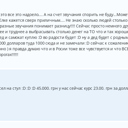
 это все это надоело.... А на счет звучания спорить не буду...Може
Елке кажется сверх приличным.... Не знаю сколько людей столько
 разные звучания понимает разницу!!!! Сейчас просто немного др
е и труднее а выбрасывать столько денег на ТО что и так хороше
д и самокат куплю :D во радости будет :D ну а дед будет с родны
1000 долларов туда 1000 сюда и не замечали :D сейчас к сожален
чно ) я правда думаю что и в Росии тоже все чувствуется и что ВС
рогах!!!!!!
на стул :D :D :D 45.000. грн у нас сейчас курс 23.00. грн за долла