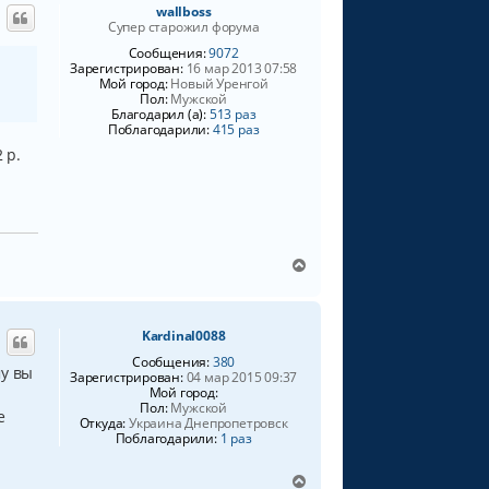
wallboss
у
у
Супер старожил форума
т
ь
Сообщения:
9072
Зарегистрирован:
16 мар 2013 07:58
с
Мой город:
Новый Уренгой
я
Пол:
Мужской
к
Благодарил (а):
513 раз
н
Поблагодарили:
415 раз
а
 р.
ч
а
л
у
В
е
р
н
Kardinal0088
у
т
Сообщения:
380
му вы
ь
Зарегистрирован:
04 мар 2015 09:37
Мой город:
с
Пол:
Мужской
я
е
Откуда:
Украина Днепропетровск
к
Поблагодарили:
1 раз
н
а
В
ч