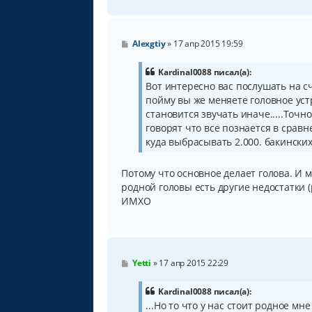
С
Alexgtiy
»
17 апр 2015 19:59
о
о
б
Kardinal0088 писал(а):
щ
Вот интересно вас послушать на сч
е
пойму вы же меняете головное уст
н
и
становится звучать иначе.....Точно
е
говорят что все познается в срав
куда выбрасывать 2.000. бакинских
Потому что основное делает голова. И м
родной головы есть другие недостатки (
ИМХО
С
Yetti
»
17 апр 2015 22:29
о
о
б
Kardinal0088 писал(а):
щ
...Но то что у нас стоит родное мн
е