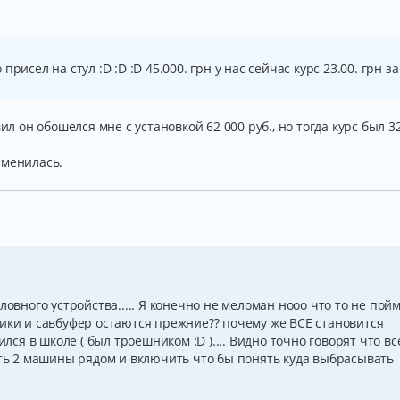
рисел на стул :D :D :D 45.000. грн у нас сейчас курс 23.00. грн за
ил он обошелся мне с установкой 62 000 руб., но тогда курс был 32
зменилась.
ловного устройства..... Я конечно не меломан нооо что то не пой
мики и савбуфер остаются прежние?? почему же ВСЕ становится
ился в школе ( был троешником :D ).... Видно точно говорят что вс
ить 2 машины рядом и включить что бы понять куда выбрасывать