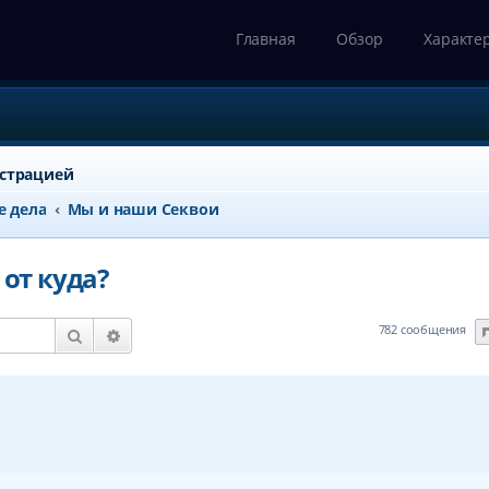
Главная
Обзор
Характе
истрацией
е дела
Мы и наши Секвои
 от куда?
782 сообщения
Поиск
Расширенный поиск