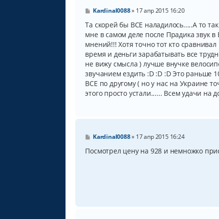
С
Kardinal0088
»
17 апр 2015 16:20
о
о
Та скорей бы ВСЕ наладилось.....А то так
б
мне в самом деле после Прадика звук в 
щ
мнений!!! Хотя точно тот кто сравнивал
е
н
время и деньги зарабатывать все трудне
и
не вижу смысла ) лучше внучке велосипе
е
звучанием ездить :D :D :D Это раньше 
ВСЕ по другому ( но у нас на Украине то
этого просто устали...... Всем удачи на до
С
Kardinal0088
»
17 апр 2015 16:24
о
о
Посмотрел цену на 928 и немножко присел 
б
щ
е
н
и
е