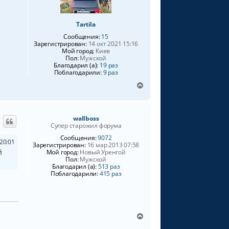
с
я
Tartila
к
н
Сообщения:
15
а
Зарегистрирован:
14 окт 2021 15:16
ч
Мой город:
Киев
Пол:
Мужской
а
Благодарил (а):
19 раз
л
Поблагодарили:
9 раз
у
В
е
р
н
wallboss
у
Супер старожил форума
т
ь
Сообщения:
9072
20:01
Зарегистрирован:
16 мар 2013 07:58
с
й
Мой город:
Новый Уренгой
я
Пол:
Мужской
к
Благодарил (а):
513 раз
н
Поблагодарили:
415 раз
а
ч
а
л
у
В
е