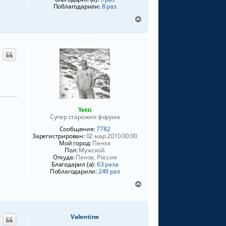
Поблагодарили:
8 раз
В
е
р
н
у
т
ь
с
я
к
н
Yetti
а
Супер старожил форума
ч
Сообщения:
7782
а
Зарегистрирован:
02 мар 2010 00:00
л
Мой город:
Пенза
у
Пол:
Мужской
Откуда:
Пенза, Россия
Благодарил (а):
63 раза
Поблагодарили:
249 раз
В
е
р
н
Valentine
у