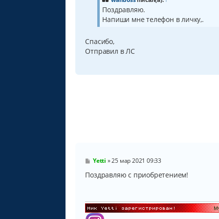
е
Поздравляю.
н
Напиши мне телефон в личку,.
и
е
Спасибо,
Отправил в ЛС
С
Yetti
»
25 мар 2021 09:33
о
о
Поздравляю с приобретением!
б
щ
е
н
и
е