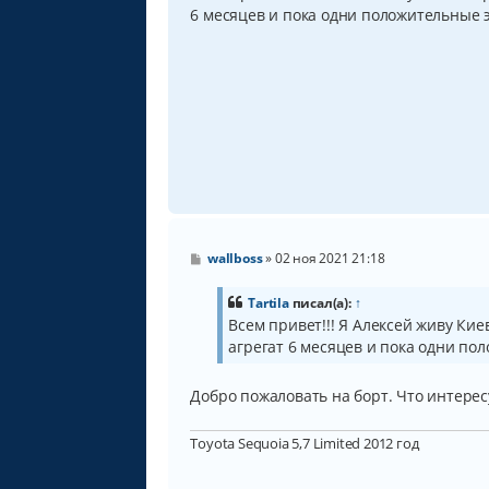
б
6 месяцев и пока одни положительные э
щ
е
н
и
е
С
wallboss
»
02 ноя 2021 21:18
о
о
б
Tartila
писал(а):
↑
щ
Всем привет!!! Я Алексей живу Кие
е
агрегат 6 месяцев и пока одни по
н
и
е
Добро пожаловать на борт. Что интере
Toyota Sequoia 5,7 Limited 2012 год