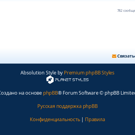
782 сообщ
Связать
Absolution Style by
Premium phpBB Styles
Создано на основе
phpBB
® Forum Software © phpBB Limite
Русская поддержка phpBB
Конфиденциальность
|
Правила