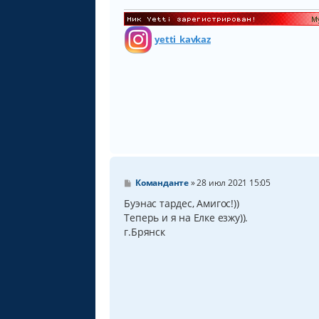
н
и
е
yetti_kavkaz
С
Команданте
»
28 июл 2021 15:05
о
о
Буэнас тардес, Амигос!))
б
Теперь и я на Елке езжу)).
щ
г.Брянск
е
н
и
е