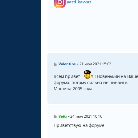
yetti_kavkaz
С
Valentine
»
21 июл 2021 15:02
о
о
Всем привет
! Новенький на Ваше
б
щ
форума, потому сильно не пинайте.
е
Машина 2005 года.
н
и
е
С
Yetti
»
24 июл 2021 10:16
о
о
Приветствую на форуме!
б
щ
е