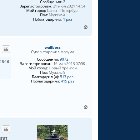
т
Сообщения:
2
ь
Зарегистрирован:
21 июл 2021 14:54
Мой город:
Санкт - Петербург
с
Пол:
Мужской
я
Поблагодарили:
1 раз
к
н
В
а
е
ч
р
а
н
wallboss
л
у
Супер старожил форума
у
т
ь
Сообщения:
9072
 18:16
Зарегистрирован:
16 мар 2013 07:58
с
Мой город:
Новый Уренгой
я
Пол:
Мужской
к
Благодарил (а):
513 раз
н
Поблагодарили:
415 раз
а
ч
а
л
у
В
е
р
н
у
т
егат
ь