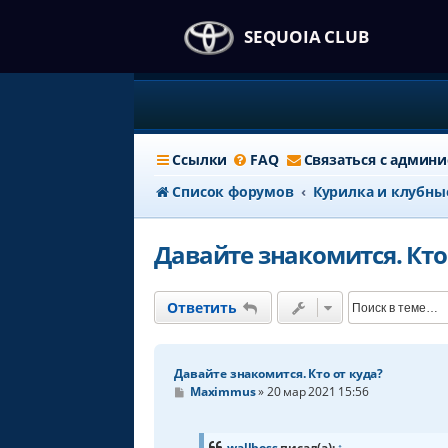
SEQUOIA CLUB
Ссылки
FAQ
Связаться с админ
Список форумов
Курилка и клубны
Давайте знакомится. Кто
Ответить
Давайте знакомится. Кто от куда?
С
Maximmus
»
20 мар 2021 15:56
о
о
б
щ
wallboss
писал(а):
↑