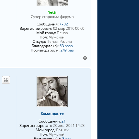
к
н
Yetti
а
Супер старожил форума
ч
Сообщения:
7782
а
Зарегистрирован:
02 мар 2010 00:00
л
Мой город:
Пенза
у
Пол:
Мужской
Откуда:
Пенза, Россия
Благодарил (а):
63 раза
Поблагодарили:
249 раз
В
е
р
н
у
т
ь
с
я
к
н
Команданте
а
Сообщения:
21
ч
Зарегистрирован:
28 июл 2021 14:23
а
Мой город:
Брянск
л
Пол:
Мужской
у
Благодарил (а):
9 раз