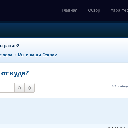
Главная
Обзор
Характе
истрацией
е дела
Мы и наши Секвои
 от куда?
782 сообщ
Поиск
Расширенный поиск
20 мар 2021 