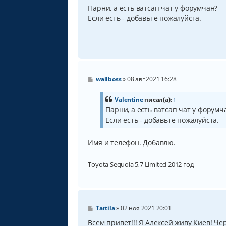
о
Парни, а есть ватсап чат у форумчан?
б
Если есть - добавьте пожалуйста.
щ
е
н
и
е
С
wallboss
»
08 авг 2021 16:28
о
о
б
Valentine
писал(а):
↑
щ
Парни, а есть ватсап чат у форумч
е
Если есть - добавьте пожалуйста.
н
и
е
Имя и телефон. Добавлю.
Toyota Sequoia 5,7 Limited 2012 год
С
Tartila
»
02 ноя 2021 20:01
о
о
Всем привет!!! Я Алексей живу Киев! Че