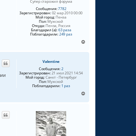
Супер старожил форума
Сообщения:
7782
Зарегистрирован:
02 мар 2010 00:00
Мой город:
Пенза
Пол:
Мужской
Откуда:
Пенза, Россия
Благодарил (а):
63 раза
Поблагодарили:
249 раз
В
е
р
н
Valentine
у
т
Сообщения:
2
ь
Зарегистрирован:
21 июл 2021 14:54
нии
Мой город:
Санкт - Петербург
с
Пол:
Мужской
я
Поблагодарили:
1 раз
к
н
В
а
е
ч
р
а
н
л
у
у
т
ь
с
я