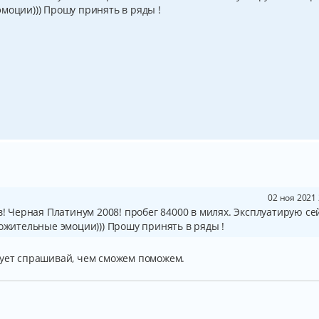
моции))) Прошу принять в ряды !
02 ноя 2021 
в! Черная Платинум 2008! пробег 84000 в милях. Эксплуатирую се
ложительные эмоции))) Прошу принять в ряды !
сует спрашивай, чем сможем поможем.