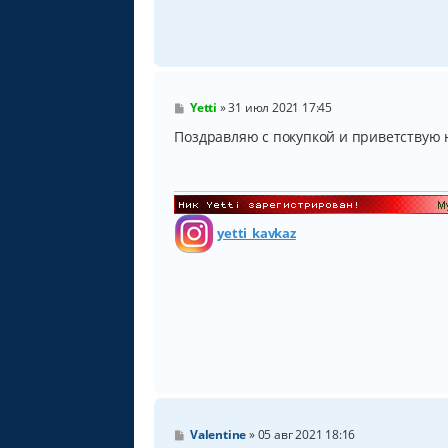
С
Yetti
»
31 июл 2021 17:45
о
о
Поздравляю с покупкой и приветствую 
б
щ
е
н
и
е
yetti_kavkaz
С
Valentine
»
05 авг 2021 18:16
о