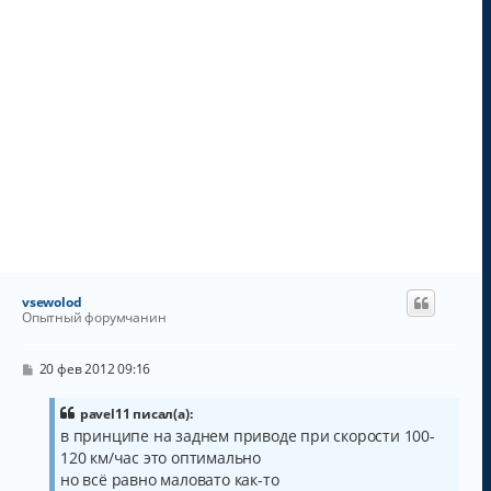
vsewolod
Опытный форумчанин
С
20 фев 2012 09:16
о
о
б
pavel11 писал(а):
щ
в принципе на заднем приводе при скорости 100-
е
120 км/час это оптимально
н
и
но всё равно маловато как-то
е