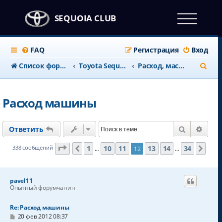
SEQUOIA CLUB
FAQ
Регистрация
Вход
П
Список форумов
Тоyota Sequoia c 2008 года
Расход, масло, топливо, ГБО
о
и
Расход машины
с
к
Поиск
Расш
Ответить
Страница
12
из
34
1
10
11
13
14
34
338 сообщений
12
Пред.
Сле
…
…
pavel11
Опытный форумчанин
Re: Расход машины
С
20 фев 2012 08:37