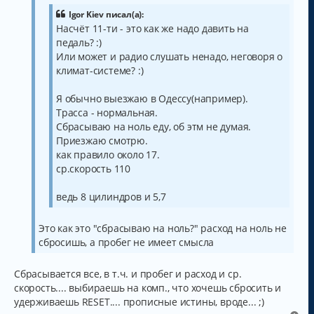
щ
ч
е
Igor Kiev писал(а):
а
н
Насчёт 11-ти - это как же надо давить на
и
л
е
педаль? :)
у
Или может и радио слушать ненадо, неговоря о
климат-системе? :)
Я обычно выезжаю в Одессу(например).
Трасса - нормальная.
Сбрасываю на ноль еду, об этм не думая.
Приезжаю смотрю.
как правило около 17.
ср.скорость 110
ведь 8 цилиндров и 5,7
Это как это "сбрасываю на ноль?" расход на ноль не
сбросишь, а пробег не имеет смысла
Сбрасывается все, в т.ч. и пробег и расход и ср.
скорость.... выбираешь на комп., что хочешь сбросить и
удерживаешь RESET.... прописные истины, вроде... ;)