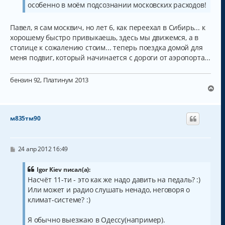
особенно в моём подсознании московских расходов!
Павел, я сам москвич, но лет 6, как переехал в Сибирь... к
хорошему быстро привыкаешь, здесь мы движемся, а в
столице к сожалению стоим... теперь поездка домой для
меня подвиг, который начинается с дороги от аэропорта...
бензин 92, Платинум 2013
В
е
р
н
м835тм90
у
т
ь
с
С
24 апр 2012 16:49
о
я
о
к
б
Igor Kiev писал(а):
н
щ
Насчёт 11-ти - это как же надо давить на педаль? :)
а
е
Или может и радио слушать ненадо, неговоря о
н
ч
и
а
климат-системе? :)
е
л
у
Я обычно выезжаю в Одессу(например).