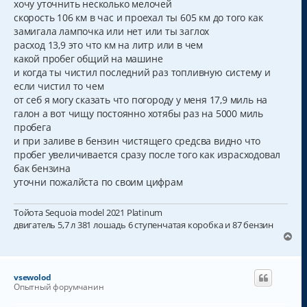
хочу уточнить несколько мелочей
скорость 106 км в час и проехал ты 605 км до того как
замигала лампочка или нет или ты заглох
расход 13,9 это что км на литр или в чем
какой пробег общий на машине
и когда ты чистил последний раз топливную систему и
если чистил то чем
от себ я могу сказать что погороду у меня 17,9 миль на
галон а вот чищу постоянно хотябы раз на 5000 миль
пробега
и при заливе в бензин чистящего средсва видно что
пробег увеличивается сразу после того как израсходовал
бак бензина
уточни пожалйста по своим цифрам
Тойота Sequoia model 2021 Platinum
двигатель 5,7 л 381 лошадь 6 ступенчатая коробка и 87 бензин
В
е
р
н
vsewolod
у
Опытный форумчанин
т
ь