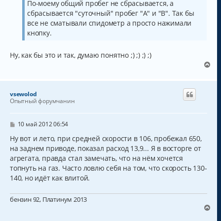
щ
По-моему общий пробег не сбрасывается, а
ч
е
а
сбрасывается "суточный" пробег "А" и "В". Так бы
н
и
л
все не сматывали спидометр а просто нажимали
е
у
кнопку.
Ну, как бы это и так, думаю понятно ;) ;) ;) ;)
В
е
р
н
vsewolod
у
Опытный форумчанин
т
ь
с
С
10 май 2012 06:54
о
я
о
Ну вот и лето, при средней скорости в 106, пробежал 650,
к
б
на заднем приводе, показал расход 13,9... Я в восторге от
н
щ
а
агрегата, правда стал замечать, что на нём хочется
е
н
ч
топнуть на газ. Часто ловлю себя на том, что скорость 130-
и
а
140, но идёт как влитой.
е
л
у
бензин 92, Платинум 2013
В
е