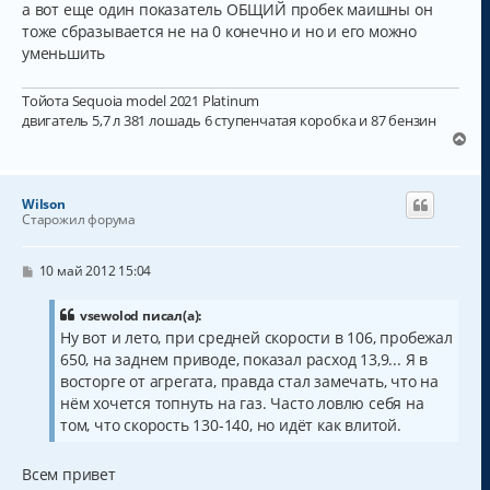
а вот еще один показатель ОБЩИЙ пробек маишны он
тоже сбразывается не на 0 конечно и но и его можно
уменьшить
Тойота Sequoia model 2021 Platinum
двигатель 5,7 л 381 лошадь 6 ступенчатая коробка и 87 бензин
В
е
р
н
Wilson
у
Старожил форума
т
ь
с
С
10 май 2012 15:04
о
я
о
к
б
vsewolod писал(а):
н
щ
Ну вот и лето, при средней скорости в 106, пробежал
а
е
650, на заднем приводе, показал расход 13,9... Я в
н
ч
и
а
восторге от агрегата, правда стал замечать, что на
е
л
нём хочется топнуть на газ. Часто ловлю себя на
у
том, что скорость 130-140, но идёт как влитой.
Всем привет