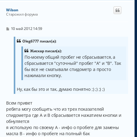
р
н
Wilson
у
Старожил форума
т
ь
с
С
10 май 2012 14:59
о
я
о
к
б
Oleg6777 писал(а):
н
щ
а
е
Жискар писал(а):
н
ч
По-моему общий пробег не сбрасывается, а
и
а
е
сбрасывается "суточный" пробег "А" и "В". Так
л
бы все не сматывали спидометр а просто
у
нажимали кнопку.
Ну, как бы это и так, думаю понятно ;) ;) ;) ;)
Всем привет
ребята могу сообщить что из трех показателей
спидометра где А и В сбрасывается нажатием кнопки и
обнуляется
я использую по своему А - инфо о пробеге для замены
масла В - инфо о пробеге на полный бак