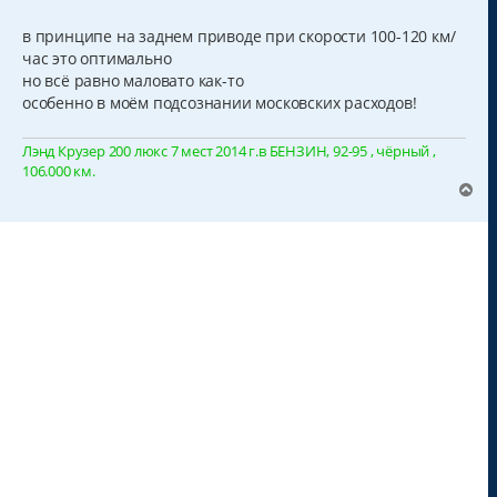
о
о
б
в принципе на заднем приводе при скорости 100-120 км/
щ
час это оптимально
е
н
но всё равно маловато как-то
и
особенно в моём подсознании московских расходов!
е
Лэнд Крузер 200 люкс 7 мест 2014 г.в БЕНЗИН, 92-95 , чёрный ,
106.000 км.
В
е
р
н
у
т
ь
с
я
к
н
а
ч
а
л
у