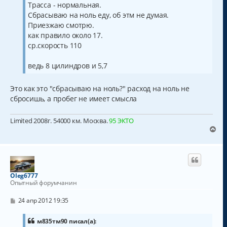
Трасса - нормальная.
Сбрасываю на ноль еду, об этм не думая.
Приезжаю смотрю.
как правило около 17.
ср.скорость 110
ведь 8 цилиндров и 5,7
Это как это "сбрасываю на ноль?" расход на ноль не
сбросишь, а пробег не имеет смысла
Limited 2008г. 54000 км. Москва.
95 ЭКТО
В
е
р
н
у
т
Oleg6777
ь
Опытный форумчанин
с
я
С
24 апр 2012 19:35
к
о
о
н
б
м835тм90 писал(а):
а