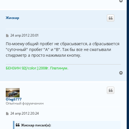
В
е
р
н
Жискар
у
т
ь
с
С
24 апр 2012 20:01
о
я
о
По-моему общий пробег не сбрасывается, а сбрасывается
к
б
"суточный" пробег "А" и "В". Так бы все не сматывали
н
щ
а
спидометр а просто нажимали кнопку.
е
н
ч
и
а
е
БЕНЗИН 92[/color.] 2008г. Платинум.
л
В
у
е
р
н
у
т
Oleg6777
ь
Опытный форумчанин
с
я
С
24 апр 2012 20:24
к
о
о
н
б
Жискар писал(а):
а