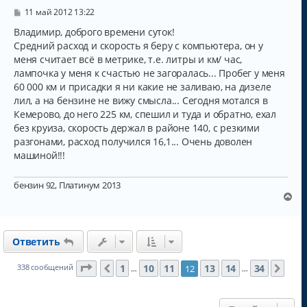
с
С
11 май 2012 13:22
о
я
о
Владимир, доброго времени суток!
к
б
Средний расход и скорость я беру с компьютера, он у
н
щ
а
меня считает всё в метрике, т.е. литры и км/ час,
е
н
ч
лампочка у меня к счастью не загоралась... Пробег у меня
и
а
60 000 км и присадки я ни какие не заливаю, на дизеле
е
л
лил, а на бензине не вижу смысла... Сегодня мотался в
у
Кемерово, до него 225 км, спешил и туда и обратно, ехал
без круиза, скорость держал в районе 140, с резкими
разгонами, расход получился 16,1... Очень доволен
машиной!!!
бензин 92, Платинум 2013
В
е
р
н
Ответить
у
т
ь
Страница
12
из
34
1
10
11
13
14
34
338 сообщений
12
Пред.
Сле
…
…
с
я
к