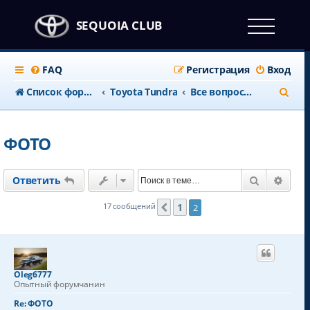
SEQUOIA CLUB
FAQ
Регистрация
Вход
П
Список форумов
Toyota Tundra
Все вопросы по Toyota Tundra
о
и
ФОТО
с
к
Поиск
Расш
Ответить
1
17 сообщений
2
Пред.
Oleg6777
Опытный форумчанин
Re: ФОТО