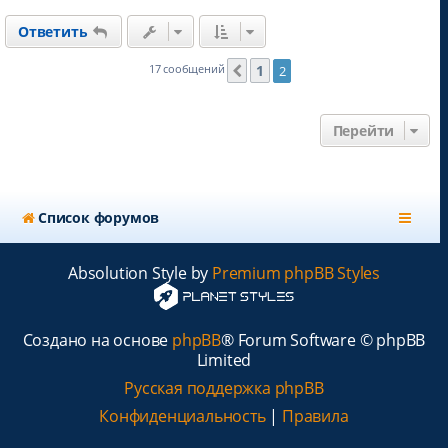
н
Ответить
у
т
ь
1
17 сообщений
2
Пред.
с
я
к
Перейти
н
а
ч
а
л
Список форумов
у
Absolution Style by
Premium phpBB Styles
Создано на основе
phpBB
® Forum Software © phpBB
Limited
Русская поддержка phpBB
Конфиденциальность
|
Правила