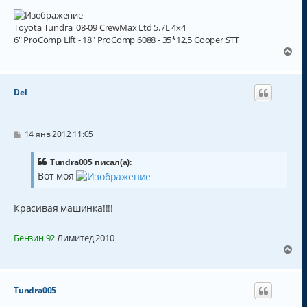
н
а
и
л
е
Toyota Tundra '08-09 CrewMax Ltd 5.7L 4x4
у
6" ProComp Lift - 18" ProComp 6088 - 35*12,5 Cooper STT
В
е
р
н
Del
у
т
ь
с
С
14 янв 2012 11:05
о
я
о
к
б
Tundra005 писал(а):
н
щ
Вот моя
а
е
н
ч
и
а
Красивая машинка!!!!
е
л
у
Бензин 92
Лимитед 2010
В
е
р
н
Tundra005
у