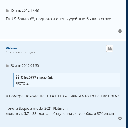
т
ь
с
С
15 янв 2012 17:43
о
я
о
FAU 5 баллов!!!, подножки очень удобные были в стоке...
к
б
н
щ
а
е
В
н
ч
е
и
а
р
е
л
н
Wilson
у
у
Старожил форума
т
ь
с
С
28 янв 2012 04:30
о
я
о
к
б
Oleg6777 писал(а):
н
щ
Фото 2
а
е
н
ч
и
а
а номера похоже на ШТАТ ТЕХАС или я что то не так понял
е
л
у
Тойота Sequoia model 2021 Platinum
двигатель 5,7 л 381 лошадь 6 ступенчатая коробка и 87 бензин
В
е
р