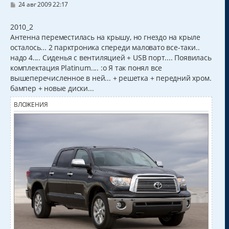
С
24 авг 2009 22:17
о
о
б
2010_2
щ
Антенна переместилась на крышу, но гнездо на крыле
е
н
осталось... 2 парктроника спереди маловато все-таки..
и
надо 4.... Сиденья с вентиляцией + USB порт.... Появилась
е
комплектация Platinum.... :o Я так понял все
вышеперечисленное в ней... + решетка + передний хром.
бампер + новые диски...
ВЛОЖЕНИЯ