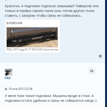
к
о
о
Красотка. А подножки отдельно заказывал? Наверное они
н
б
а
только в первых сериях такие шли, потом другие стали
щ
ч
ставить, с зазором, чтобы грязь не собиралась..
е
а
н
и
л
ВЛОЖЕНИЯ
е
у
IMG_3551.jpg (8.77 КБ) 8283 просмотра
В
е
р
н
у
т
FAU
ь
с
С
я
10 янв 2012 22:28
о
к
о
У меня тоже такие подножки. Машина вроде в стоке. А
н
б
подножки кстати удобные и грязь не собирается нигде ;)
а
щ
ч
е