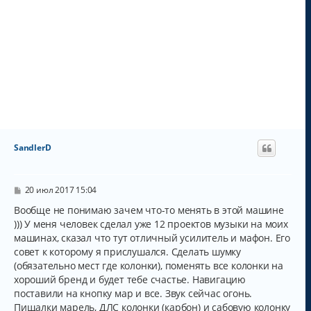
SandlerD
С
20 июл 2017 15:04
о
о
Вообще не понимаю зачем что-то менять в этой машине
б
))) У меня человек сделал уже 12 проектов музыки на моих
щ
машинах, сказал что тут отличный усилитель и мафон. Его
е
н
совет к которому я прислушался. Сделать шумку
и
(обязательно мест где колонки), поменять все колонки на
е
хороший бренд и будет тебе счастье. Навигацию
поставили на кнопку мар и все. Звук сейчас огонь.
Пищалки марель, ДЛС колонки (карбон) и сабовую колонку