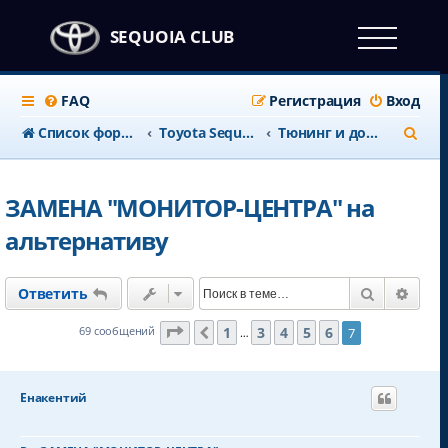
SEQUOIA CLUB
FAQ
Регистрация
Вход
П
Список форумов
Тоyota Sequoia c 2008 года
Тюнинг и доработки
о
и
ЗАМЕНА "МОНИТОР-ЦЕНТРА" на
с
альтернативу
к
Поиск
Расш
Ответить
Страница
7
из
7
1
3
4
5
6
69 сообщений
7
Пред.
…
Енакентий