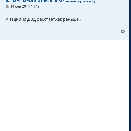
Re: ЗАМЕНА "МОНИТОР-ЦЕНТРА" на альтернативу
С
14 сен 2011 14:19
о
о
б
А заднийй ДВД работает,как раньше!?
щ
е
н
В
и
е
е
р
н
у
т
ь
с
я
к
н
а
ч
а
л
у