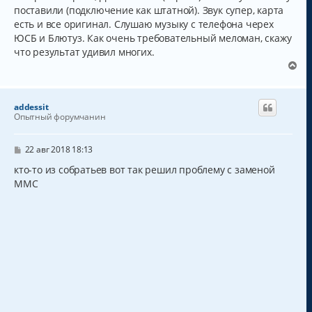
поставили (подключение как штатной). Звук супер, карта
есть и все оригинал. Слушаю музыку с телефона черех
ЮСБ и Блютуз. Как очень требовательный меломан, скажу
что результат удивил многих.
В
е
р
н
addessit
у
Опытный форумчанин
т
ь
с
С
22 авг 2018 18:13
о
я
о
кто-то из собратьев вот так решил проблему с заменой
к
б
ММС
н
щ
а
е
н
ч
и
а
е
л
у