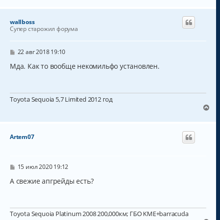
е
р
н
wallboss
у
Супер старожил форума
т
ь
с
С
22 авг 2018 19:10
о
я
о
Мда. Как то вообще некомильфо установлен.
к
б
н
щ
а
е
н
ч
Toyota Sequoia 5,7 Limited 2012 год
и
а
е
В
л
е
у
р
н
Artem07
у
т
ь
с
С
15 июл 2020 19:12
о
я
о
А свежие апгрейды есть?
к
б
н
щ
а
е
н
ч
Toyota Sequoia Platinum 2008 200,000км; ГБО KME+barracuda
и
а