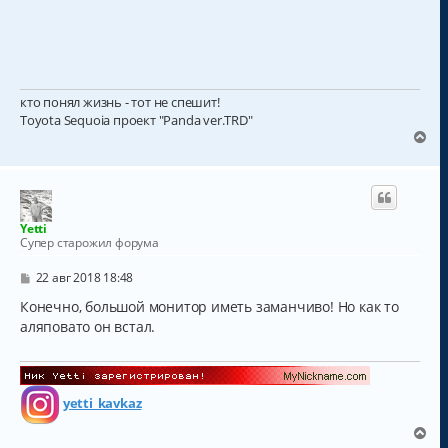
кто понял жизнь - тот не спешит!
Toyota Sequoia проект "Panda ver.TRD"
В
е
р
н
у
т
Yetti
ь
Супер старожил форума
с
я
С
22 авг 2018 18:48
к
о
о
Конечно, большой монитор иметь заманчиво! Но как то
н
б
а
аляповато он встал.
щ
ч
е
а
н
и
л
е
у
yetti_kavkaz
В