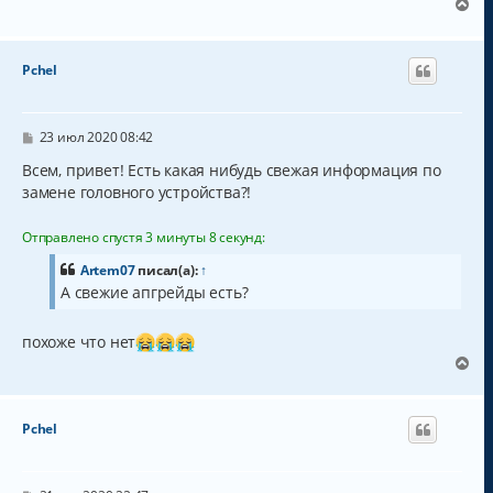
е
В
л
е
у
р
н
Pchel
у
т
ь
с
С
23 июл 2020 08:42
о
я
о
Всем, привет! Есть какая нибудь свежая информация по
к
б
замене головного устройства?!
н
щ
а
е
н
ч
Отправлено спустя 3 минуты 8 секунд:
и
а
е
л
Artem07
писал(а):
↑
у
А свежие апгрейды есть?
похоже что нет
В
е
р
н
Pchel
у
т
ь