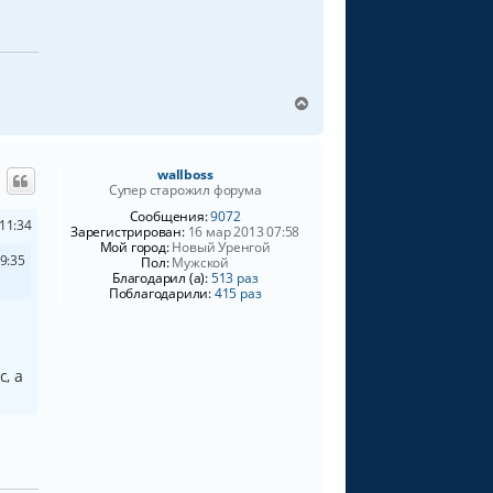
ч
а
л
у
В
е
р
н
wallboss
у
Супер старожил форума
т
ь
Сообщения:
9072
11:34
Зарегистрирован:
16 мар 2013 07:58
с
Мой город:
Новый Уренгой
я
9:35
Пол:
Мужской
к
Благодарил (а):
513 раз
н
Поблагодарили:
415 раз
а
ч
а
л
, а
у