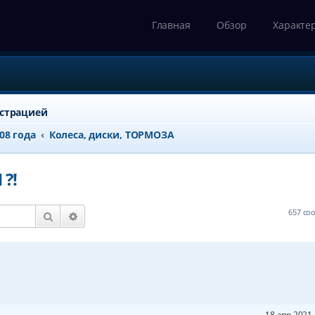
Главная
Обзор
Характе
истрацией
008 года
Колеса, диски, ТОРМОЗА
?!
657 с
Поиск
Расширенный поиск
18 апр 2021 