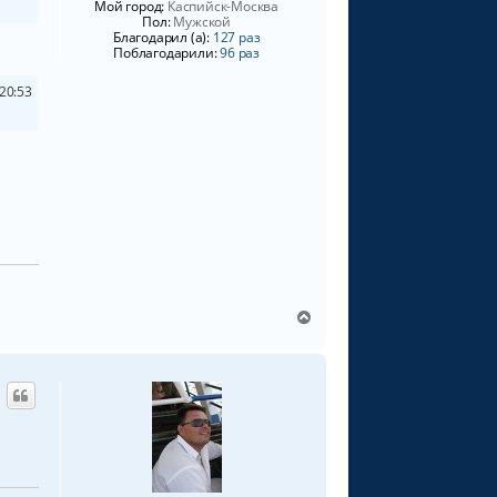
Мой город:
Каспийск-Москва
я
Пол:
Мужской
к
Благодарил (а):
127 раз
н
Поблагодарили:
96 раз
а
ч
20:53
а
л
у
В
е
р
н
у
т
ь
с
я
к