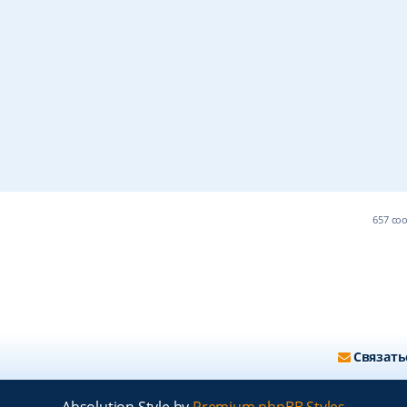
657 с
Связать