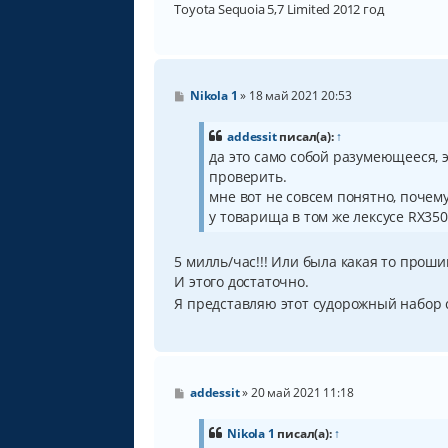
Toyota Sequoia 5,7 Limited 2012 год
С
Nikola 1
»
18 май 2021 20:53
о
о
б
addessit
писал(а):
↑
щ
да это само собой разумеющееся, э
е
проверить.
н
и
мне вот не совсем понятно, почему
е
у товарища в том же лексусе RX350
5 милль/час!!! Или была какая то проши
И этого достаточно.
Я представляю этот судорожный набор 
С
addessit
»
20 май 2021 11:18
о
о
б
Nikola 1
писал(а):
↑
щ