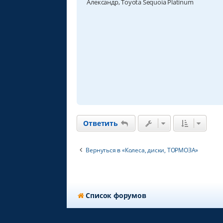
Александр, Toyota Sequoia Platinum
и
е
Ответить
Вернуться в «Колеса, диски, ТОРМОЗА»
Список форумов