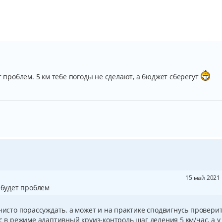
т проблем. 5 км тебе погоды не сделают, а бюджет сберегут
15 май 2021 
 будет проблем
 чисто порассуждать. а может и на практике сподвигнусь проверит
с в режиме адаптивный круиз-контроль шаг деления 5 км/час, а у