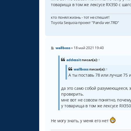
товарища в том же лексусе RX350 с шаг
кто понял жизнь - тот не спешит!
Toyota Sequoia проект "Panda ver.TRD"
С
wallboss
»
18 май 2021 19:40
о
о
б
addessit
писал(а):
↑
щ
е
wallboss
писал(а):
↑
н
А ты поставь 78 или лучше 75 
и
е
да это само собой разумеющееся, э
проверить.
мне вот не совсем понятно, почему
у товарища в том же лексусе RX350
Не могу знать, у меня его нет