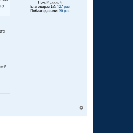
Пол:
Мужской
го
Благодарил (а):
127 раз
Поблагодарили:
96 раз
.
его
всё
В
е
р
н
у
т