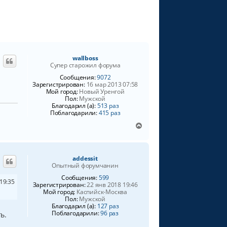
ь
с
я
к
н
а
wallboss
ч
Супер старожил форума
а
Сообщения:
9072
л
Зарегистрирован:
16 мар 2013 07:58
у
Мой город:
Новый Уренгой
Пол:
Мужской
Благодарил (а):
513 раз
Поблагодарили:
415 раз
В
е
р
н
addessit
у
Опытный форумчанин
т
ь
Сообщения:
599
19:35
Зарегистрирован:
22 янв 2018 19:46
с
Мой город:
Каспийск-Москва
я
Пол:
Мужской
к
Благодарил (а):
127 раз
н
Поблагодарили:
96 раз
ь.
а