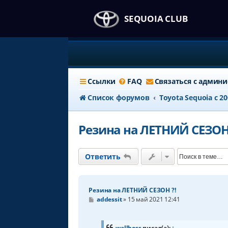
SEQUOIA CLUB
Ссылки
FAQ
Связаться с админ
Список форумов
Тоyota Sequoia c 2
Резина на ЛЕТНИЙ СЕЗОН 
Ответить
Резина на ЛЕТНИЙ СЕЗОН ?!
С
addessit
»
15 май 2021 12:41
о
о
б
щ
wallboss
писал(а):
↑