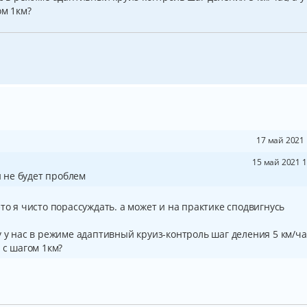
ом 1км?
17 май 2021 
15 май 2021 1
и не будет проблем
то я чисто порассуждать. а может и на практике сподвигнусь
 у нас в режиме адаптивный круиз-контроль шаг деления 5 км/час
 с шагом 1км?