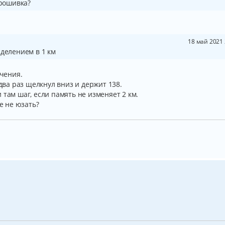
прошивка?
18 май 2021 
 делением в 1 км
ачения.
 два раз щелкнул вниз и держит 138.
 там шаг, если память не изменяет 2 км.
ее не юзать?