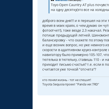
е
Toyo Open Cauntry AT plus почувст
н
на одну десятку(это все на холодн
и
е
доброго всем дня!!! и я перешел на эти 
время в моих краях, о чем думаю он чу
фотоотчет!), тоже везде 2.3 накачал. Р
потише предыдущей летней. Шиномонта
балансировку - что скажете по этому по
и еще возник вопрос, но уже немного из
скорости в адаптивном круиз-контроле в
навигатору было примерно 105-107, что
тютелька в тютельку, ставишь 110 - и н
приходит письмо счастья? т.е. если я 
считается уже точкой "отсчета"?
кто понял жизнь - тот не спешит!
Toyota Sequoia проект "Panda ver.TRD"