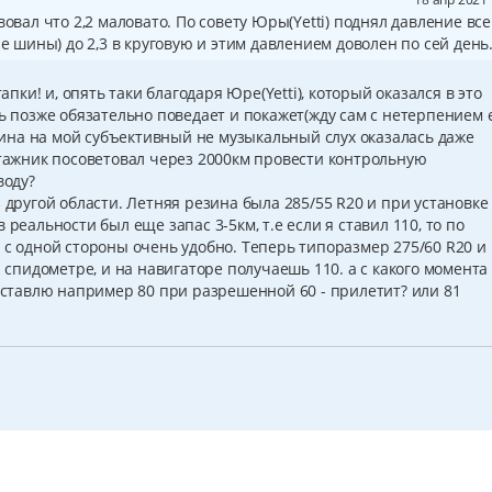
вовал что 2,2 маловато. По совету Юры(Yetti) поднял давление все
ые шины) до 2,3 в круговую и этим давлением доволен по сей день
тапки! и, опять таки благодаря Юре(Yetti), который оказался в это
ть позже обязательно поведает и покажет(жду сам с нетерпением 
езина на мой субъективный не музыкальный слух оказалась даже
жник посоветовал через 2000км провести контрольную
воду?
 другой области. Летняя резина была 285/55 R20 и при установке
 реальности был еще запас 3-5км, т.е если я ставил 110, то по
 с одной стороны очень удобно. Теперь типоразмер 275/60 R20 и 
а спидометре, и на навигаторе получаешь 110. а с какого момента
поставлю например 80 при разрешенной 60 - прилетит? или 81