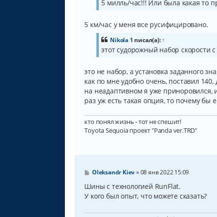
5 милль/час!!! Или была какая то 
е
н
и
5 км/час у меня все русифицировано.
е
Nikola 1
писал(а):
↑
этот судорожный набор скорости с
это не набор, а установка заданного зн
как по мне удобно очень, поставил 140,
на неадаптивном я уже приноровился, и
раз уж есть такая опция, то почему бы 
кто понял жизнь - тот не спешит!
Toyota Sequoia проект "Panda ver.TRD"
С
Oleksandr Kiev
»
08 янв 2022 15:09
о
о
Шины с технологией RunFlat.
б
У кого был опыт, что можете сказать?
щ
е
н