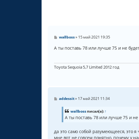
С
wallboss
»
15 май 2021 19:35
о
о
А ты поставь 78 или лучше 75 и не буде
б
щ
е
н
Toyota Sequoia 5,7 Limited 2012 год
и
е
С
addessit
»
17 май 2021 11:34
о
о
б
wallboss
писал(а):
↑
щ
А ты поставь 78 или лучше 75 и не
е
н
и
да это само собой разумеющееся, это я
е
мне вот не совсем понятно, почему у на