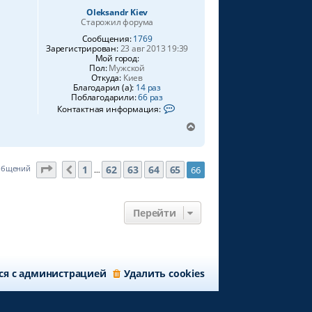
н
Oleksandr Kiev
а
Старожил форума
ч
Сообщения:
1769
а
Зарегистрирован:
23 авг 2013 19:39
л
Мой город:
у
Пол:
Мужской
Откуда:
Киев
Благодарил (а):
14 раз
Поблагодарили:
66 раз
К
Контактная информация:
о
н
В
т
е
а
р
к
н
т
Страница
66
из
66
1
62
63
64
65
ообщений
66
Пред.
…
у
н
а
т
я
ь
и
с
Перейти
н
я
ф
о
к
р
н
м
а
а
ч
ц
ся с администрацией
Удалить cookies
а
и
я
л
п
у
о