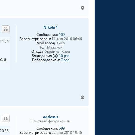
В
е
р
н
Nikola 1
у
т
Сообщения:
109
ь
Зарегистрирован:
11 янв 2016 06:46
11:34
Мой город:
Киев
с
Пол:
Мужской
я
Откуда:
Украина, Киев
к
Благодарил (а):
10 раз
н
, а
Поблагодарили:
7 раз
а
ч
а
л
у
В
е
р
н
addessit
у
Опытный форумчанин
т
ь
Сообщения:
599
20:53
Зарегистрирован:
22 янв 2018 19:46
с