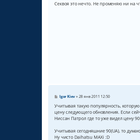
о
Секвоя это нечто. Не променяю ни на ч
б
щ
е
н
и
е
С
Igor Kiev
»
28 янв 2011 12:50
о
о
Учитывая такую популярность, которую
б
цену следующего обновления. Если сей
щ
Ниссан Патрол где то уже видел цену 9
е
н
и
Учитывая сегодняшние 90(UA), то думаю 
е
Ну чисто Daihatsu MAXi :D