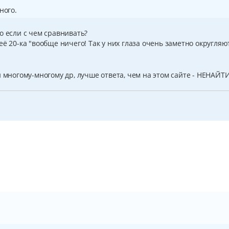
ного.
о если с чем сравнивать?
ё 20-ка "вообще ничего! Так у них глаза очень заметно округляю
 многому-многому др, лучше ответа, чем на этом сайте - НЕНАЙТИ