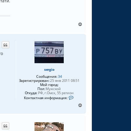
тати.
В
е
р
н
у
т
го
ь
с
я
к
sergio
н
Сообщения:
34
а
Зарегистрирован:
25 янв 2011 08:51
ч
Мой город:
Пол:
Мужской
а
Откуда:
РФ, г.Омск, 55 регион
л
К
Контактная информация:
у
о
н
В
т
е
а
р
к
н
т
у
н
а
т