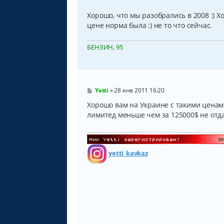
Хорошо, что мы разобрались в 2008 :) Х
цене норма была :) не то что сейчас.
БЕНЗИН, 95
С
Yetti
»
28 янв 2011 16:20
о
о
Хорошо вам на Украине с такими ценами.
б
лимитед меньше чем за 125000$ не отд
щ
е
н
и
е
yetti_kavkaz