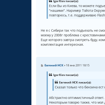
б
Igor Kiev писал(а):
щ
Если Вы из Киева, то можете подъ
е
"нашими". Наример Тойота Окружная
н
и
повторюсь, т.е. поддерживаю Flash
е
Не я с Сибири так что подъехать не смо
моему у 2008г проблема с крестовинами
Еще которого завтра смотреть буду, ком
комплектация интересная.
С
Евгений НСК
»
18 янв 2011 18:15
о
о
б
Igor Kiev писал(а):
щ
е
Евгений НСК писал(а):
н
Сказал только что бензина ест
и
е
Абстрактно оптимистичный ответ. 
Некоторым говорю также, что мол д