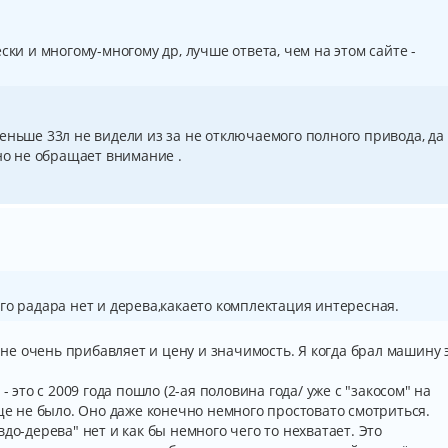
ски и многому-многому др, лучше ответа, чем на этом сайте -
еньше 33л не видели из за не отключаемого полного привода, да 
ьно не обращает внимание .
го радара нет и дерева,какаето комплектация интересная.
о не очень прибавляет и цену и значимость. Я когда брал машину 
- это с 2009 года пошло (2-ая половина года/ уже с "закосом" на
бще не было. Оно даже конечно немного простовато смотриться.
до-дерева" нет и как бы немного чего то нехватает. Это