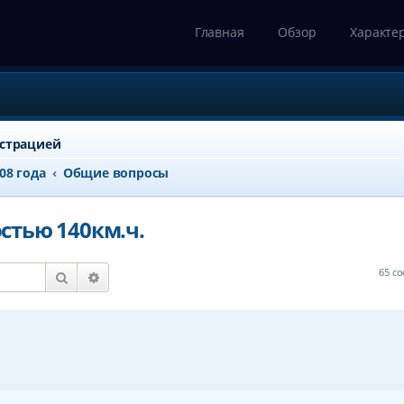
Главная
Обзор
Характе
истрацией
008 года
Общие вопросы
остью 140км.ч.
65 с
Поиск
Расширенный поиск