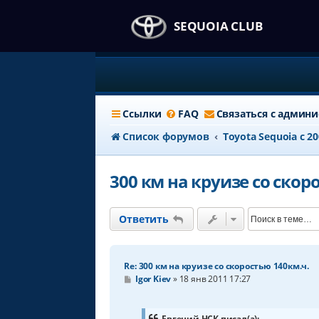
SEQUOIA CLUB
Ссылки
FAQ
Связаться с админ
Список форумов
Тоyota Sequoia c 2
300 км на круизе со скор
Ответить
Re: 300 км на круизе со скоростью 140км.ч.
С
Igor Kiev
»
18 янв 2011 17:27
о
о
б
щ
Евгений НСК писал(а):