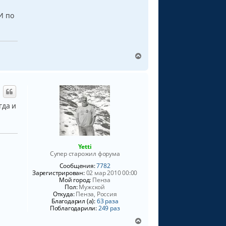
а
л
И по
у
В
е
р
н
у
т
гда и
ь
с
я
к
н
Yetti
а
Супер старожил форума
ч
Сообщения:
7782
а
Зарегистрирован:
02 мар 2010 00:00
л
Мой город:
Пенза
у
Пол:
Мужской
Откуда:
Пенза, Россия
Благодарил (а):
63 раза
Поблагодарили:
249 раз
В