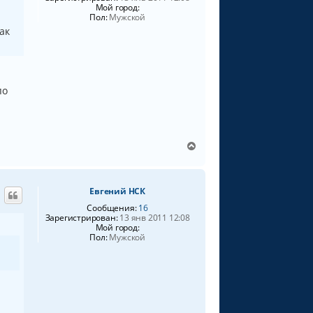
Мой город:
у
Пол:
Мужской
ак
по
В
е
р
н
Евгений НСК
у
т
Сообщения:
16
ь
Зарегистрирован:
13 янв 2011 12:08
Мой город:
с
Пол:
Мужской
я
к
н
а
ч
а
л