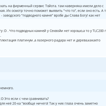
ехать на фирменный сервис Тойота. там наверняка имели дело с
. Их осмотр точно поможет выявить "что то", если оно есть. А т
 - заводского "подводного камня" вробе ды Слава Богу! как нет
гу :D . Что подводных камней у Секвойи нет хорошо,а то у TLC200 
.
плектация платинум ,а лазерного радара нет и дерева,какаето
 немного.
:D Это если с чем сравнивать?
ля неё 20-ка "вообще ничего! Так у них глаза очень заметно