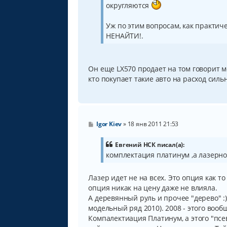
округляются
Уж по этим вопросам, как практиче
НЕНАЙТИ!.
Он еще LX570 продает на том говорит м
кто покупает такие авто на расход сил
С
Igor Kiev
»
18 янв 2011 21:53
о
о
б
Евгений НСК писал(а):
щ
комплектация платинум ,а лазерно
е
н
и
Лазер идет не на всех. Это опция как т
е
опция никак на цену даже не влияла.
А деревянный руль и прочее "дерево" :) 
модельный ряд 2010). 2008 - этого воо
Компалектиация Платинум, а этого "псев