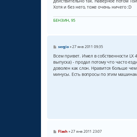
действительно так. Наверное потом Той
Хотя и без него, тоже очень ничего :D
БЕНЗИН, 95
С
sergio
»
27 янв 2011 09:35
о
о
Всем привет. Имел в собственности LX 4
б
выпуска) - продал потому что часто езди
щ
доволен как слон. Нравится больше чем
е
н
минусы. Есть вопросы по этим машинам 
и
е
С
Flash
»
27 янв 2011 23:07
о