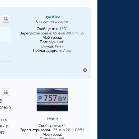
е
р
н
Igor Kiev
у
Старожил форума
т
ь
Сообщения:
1301
Зарегистрирован:
05 фев 2009 15:29
с
Мой город:
я
Пол:
Мужской
к
Откуда:
Киев
н
Поблагодарили:
7 раз
а
ч
а
В
л
е
у
р
н
у
т
ой
ь
олько
с
я
к
sergio
ется
н
 - и
Сообщения:
34
а
Зарегистрирован:
25 янв 2011 08:51
оги
ч
Мой город:
Пол:
Мужской
а