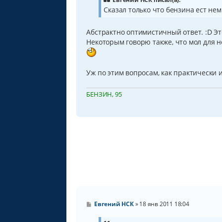
е
Сказал только что бензина ест нем
н
и
е
Абстрактно оптимистичный ответ. :D Эт
Некоторым говорю также, что мол для не
Уж по этим вопросам, как практически и
БЕНЗИН, 95
С
Евгений НСК
»
18 янв 2011 18:04
о
о