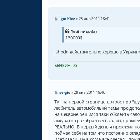
С
Igor Kiev
»
28 янв 2011 18:41
о
о
б
Yetti писал(а):
щ
130000$
е
н
и
:shock: действительно хорошо в Украине 
е
БЕНЗИН, 95
С
sergio
»
28 янв 2011 18:46
о
о
Тут на первой странице вопрос про "шу
б
любитель автомобильнй темы про допо
щ
на Секвойе решился таки обклеить салон
е
н
аккуратно разобрал весь салон, проклеи
и
РЕАЛЬНО! В первый день я проклеил пот
е
поймал себя на том что постоянно огляд
идет сзади. Ну а когда все сделал - по