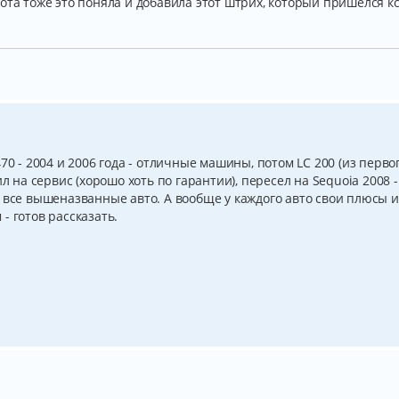
ота тоже это поняла и добавила этот штрих, который пришёлся кс
70 - 2004 и 2006 года - отличные машины, потом LC 200 (из перво
л на сервис (хорошо хоть по гарантии), пересел на Sequoia 2008 -
 все вышеназванные авто. А вообще у каждого авто свои плюсы и
- готов рассказать.