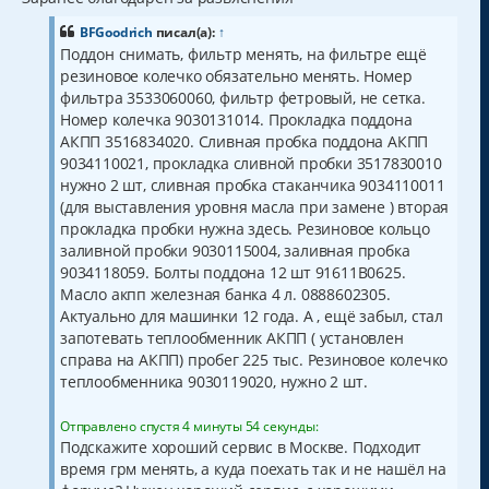
ВFGoodrich
писал(а):
↑
Поддон снимать, фильтр менять, на фильтре ещё
резиновое колечко обязательно менять. Номер
фильтра 3533060060, фильтр фетровый, не сетка.
Номер колечка 9030131014. Прокладка поддона
АКПП 3516834020. Сливная пробка поддона АКПП
9034110021, прокладка сливной пробки 3517830010
нужно 2 шт, сливная пробка стаканчика 9034110011
(для выставления уровня масла при замене ) вторая
прокладка пробки нужна здесь. Резиновое кольцо
заливной пробки 9030115004, заливная пробка
9034118059. Болты поддона 12 шт 91611B0625.
Масло акпп железная банка 4 л. 0888602305.
Актуально для машинки 12 года. А , ещё забыл, стал
запотевать теплообменник АКПП ( установлен
справа на АКПП) пробег 225 тыс. Резиновое колечко
теплообменника 9030119020, нужно 2 шт.
Отправлено спустя 4 минуты 54 секунды:
Подскажите хороший сервис в Москве. Подходит
время грм менять, а куда поехать так и не нашёл на