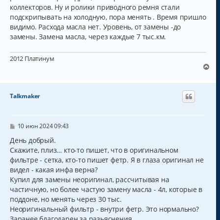
коллекторов. Ну и ролики приводного ремня стали
подскрипывать на холодную, пора менять . Время пришло
видимо. Расхода масла нет. Уровень, от замены -до
замены. Замена масла, через каждые 7 тыс.км.
2012 Платинум
В
е
р
н
Talkmaker
у
т
ь
с
С
10 июн 2024 09:43
о
я
о
День добрый.
к
б
Скажите, плиз… кто-то пишет, что в оригинальном
н
щ
а
фильтре - сетка, кто-то пишет фетр. Я в глаза оригинал не
е
н
ч
видел - какая инфа верна?
и
а
Купил для замены неоригинал, рассчитывая на
е
л
частичную, но более частую замену масла - 4л, которые в
у
поддоне, но менять через 30 тыс.
Неоригинальный фильтр - внутри фетр. Это нормально?
Заранее благодарен за разьяснения