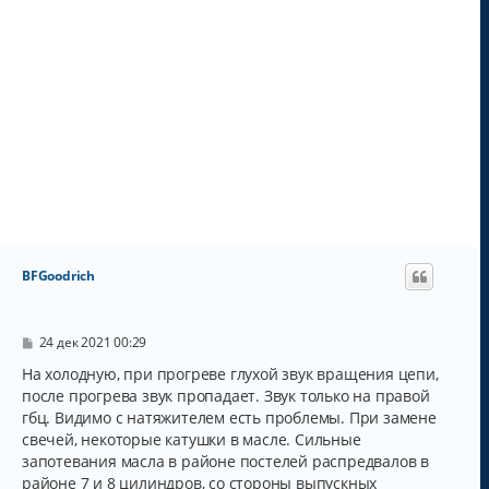
ВFGoodrich
С
24 дек 2021 00:29
о
о
На холодную, при прогреве глухой звук вращения цепи,
б
после прогрева звук пропадает. Звук только на правой
щ
гбц. Видимо с натяжителем есть проблемы. При замене
е
н
свечей, некоторые катушки в масле. Сильные
и
запотевания масла в районе постелей распредвалов в
е
районе 7 и 8 цилиндров, со стороны выпускных