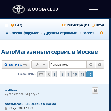
SEQUOIA CLUB
FAQ
Регистрация
Вход
П
Список форумов
Дружим странами
Россия
о
и
АвтоМагазины и сервис в Москве
с
к
Поиск
Расш
Ответить
Страница
12
из
12
1
8
9
10
11
113 сообщений
12
Пред.
…
wallboss
Супер старожил форума
АвтоМагазины и сервис в Москве
С
22 дек 2021 13:22