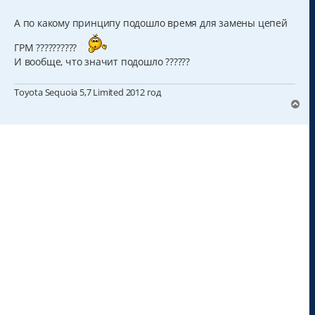
о
о
б
А по какому принципу подошло время для замены цепей
щ
е
ГРМ ??????????
н
и
И вообще, что значит подошло ??????
е
Toyota Sequoia 5,7 Limited 2012 год
В
е
р
н
у
т
ь
с
я
к
н
а
ч
а
л
у