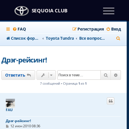
SEQUOIA CLUB
FAQ
Регистрация
Вход
П
Список форумов
Toyota Tundra
Все вопросы по Toyota Tundra
о
и
Дрэг-рейсинг!
с
к
Поиск
Расш
Ответить
7 сообщений • Страница
1
из
1
FAU
Дрэг-рейсинг!
С
12 июн 2010 08:36