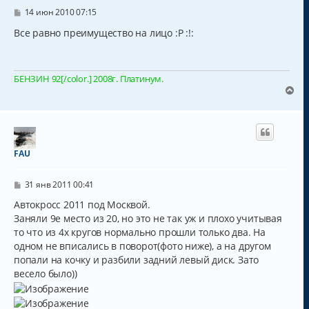
с
С
14 июн 2010 07:15
о
я
о
Все равно преимущество на лицо :P :!:
к
б
н
щ
а
е
н
ч
БЕНЗИН 92[/color.] 2008г. Платинум.
и
а
е
В
л
е
у
р
н
у
т
FAU
ь
с
С
я
31 янв 2011 00:41
о
к
о
Автокросс 2011 под Москвой.
н
б
Заняли 9е место из 20, но это не так уж и плохо учитывая
а
щ
ч
то что из 4х кругов нормально прошли только два. На
е
н
а
одном не вписались в поворот(фото ниже), а на другом
и
л
попали на кочку и разбили задний левый диск. Зато
е
у
весело было))