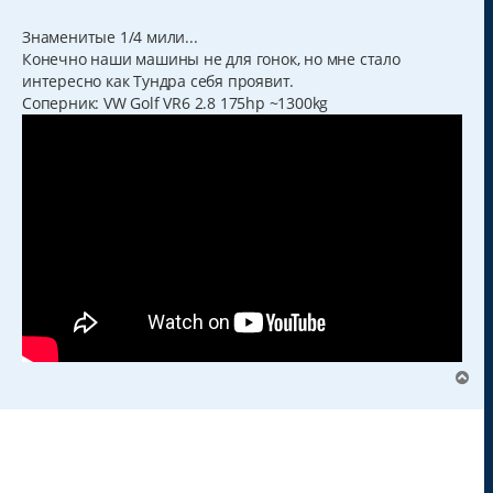
о
о
б
Знаменитые 1/4 мили...
щ
Конечно наши машины не для гонок, но мне стало
е
н
интересно как Тундра себя проявит.
и
Соперник: VW Golf VR6 2.8 175hp ~1300kg
е
В
е
р
н
у
т
ь