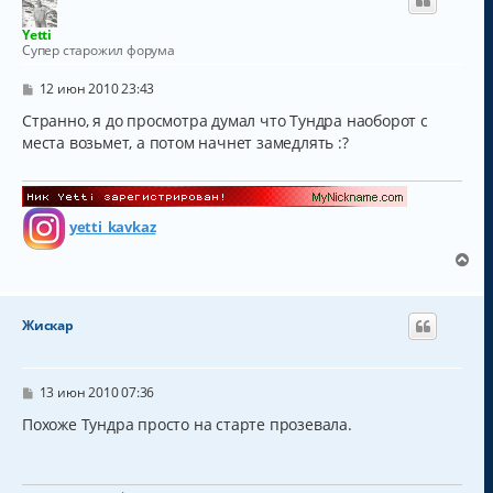
Yetti
Супер старожил форума
С
12 июн 2010 23:43
о
о
Странно, я до просмотра думал что Тундра наоборот с
б
места возьмет, а потом начнет замедлять :?
щ
е
н
и
е
yetti_kavkaz
В
е
р
н
Жискар
у
т
ь
с
С
13 июн 2010 07:36
о
я
о
Похоже Тундра просто на старте прозевала.
к
б
н
щ
а
е
н
ч