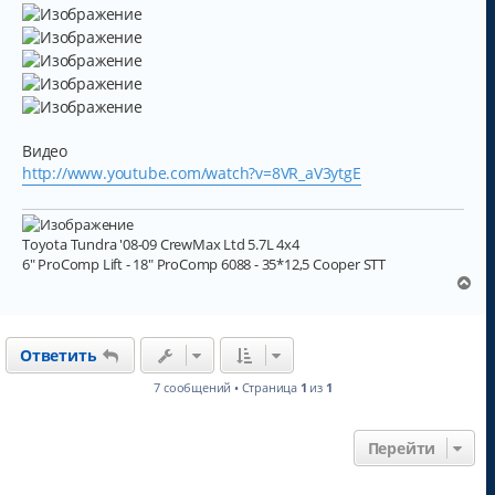
Видео
http://www.youtube.com/watch?v=8VR_aV3ytgE
Toyota Tundra '08-09 CrewMax Ltd 5.7L 4x4
6" ProComp Lift - 18" ProComp 6088 - 35*12,5 Cooper STT
В
е
р
н
Ответить
у
т
7 сообщений • Страница
1
из
1
ь
с
я
Перейти
к
н
а