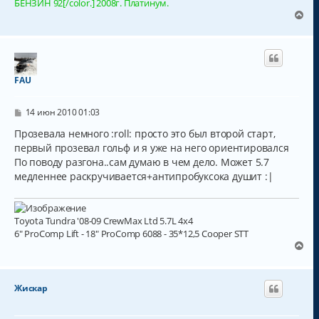
БЕНЗИН 92[/color.] 2008г. Платинум.
и
а
е
В
л
е
у
р
н
у
т
FAU
ь
с
С
я
14 июн 2010 01:03
о
к
о
Прозевала немного :roll: просто это был второй старт,
н
б
первый прозевал гольф и я уже на него ориентировался
а
щ
ч
По поводу разгона..сам думаю в чем дело. Может 5.7
е
н
а
медленнее раскручивается+антипробуксока душит :|
и
л
е
у
Toyota Tundra '08-09 CrewMax Ltd 5.7L 4x4
6" ProComp Lift - 18" ProComp 6088 - 35*12,5 Cooper STT
В
е
р
н
Жискар
у
т
ь