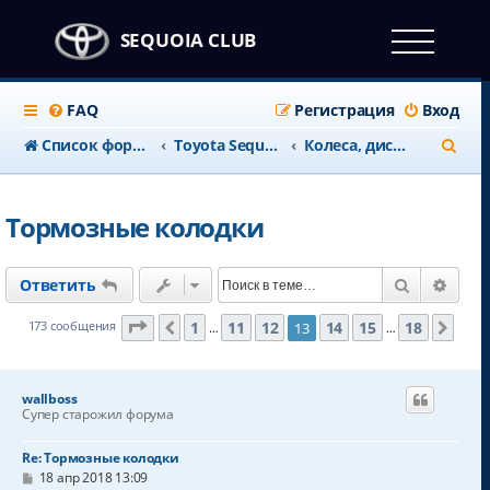
SEQUOIA CLUB
FAQ
Регистрация
Вход
П
Список форумов
Тоyota Sequoia c 2008 года
Колеса, диски, ТОРМОЗА
о
и
Тормозные колодки
с
к
Поиск
Расш
Ответить
Страница
13
из
18
1
11
12
14
15
18
173 сообщения
13
Пред.
След
…
…
wallboss
Супер старожил форума
Re: Тормозные колодки
С
18 апр 2018 13:09