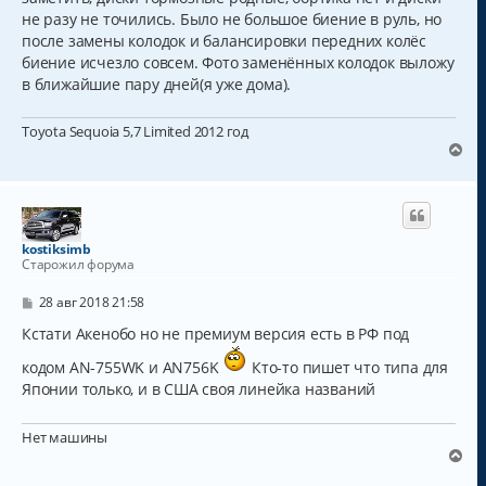
не разу не точились. Было не большое биение в руль, но
после замены колодок и балансировки передних колёс
биение исчезло совсем. Фото заменённых колодок выложу
в ближайшие пару дней(я уже дома).
Toyota Sequoia 5,7 Limited 2012 год
В
е
р
н
у
т
kostiksimb
ь
Старожил форума
с
я
С
28 авг 2018 21:58
к
о
о
Кстати Акенобо но не премиум версия есть в РФ под
н
б
а
щ
кодом AN-755WK и AN756K
Кто-то пишет что типа для
ч
е
Японии только, и в США своя линейка названий
а
н
и
л
е
у
Нет машины
В
е