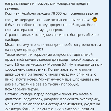
а
е
направляющие и посмотрели колодки на предмет
н
ч
замены.
и
а
е
Комплект Акибоно отходил 78 000 км, поменяли задние
л
у
колодки, передние сказали хватит ещё тысяч на 40
Я был на работе по этому процесс не наблюдал. Все со
слов мастера которому я доверяю.
Странно только что задние сносились быстрее, обычно
наоборот.
Может потому что лавинная доля пробегов у меня летом
на заднем приводе????
Также поменяли тормозную жидкость с тщательной
промывкой каждого канала до выхода чистой жидкости -
ушло 1,5 литра жидкости Мотюль 5.1. Ну и пошприцевали
хорошенько крестовины. Кстати заметил что после
шприцовки при переключении передачи с 1-й на 2-ю
пинок почти исчез. Может нужно чаще шприцевать, не
раз в 10 тысячи а раз в 5 тысяч - попробую,
поэкпереминтирую.
Осталось теперь перед поездкой поменять масла в
двигателе, редукторах, раздатке и заменить охлаждайку,
меняют у нас аппаратом методом замещения, уходит на
2-3 литра больше нормы, т.е. 17-18 литров. Я взял 20