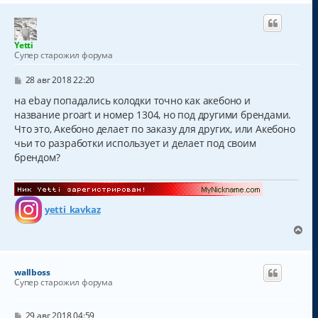
р
н
у
т
Yetti
ь
Супер старожил форума
с
я
С
28 авг 2018 22:20
к
о
о
на ebay попадались колодки точно как акебоно и
н
б
а
название proart и номер 1304, но под другими брендами.
щ
ч
Что это, Акебоно делает по заказу для других, или Акебоно
е
а
н
чьи то разработки использует и делает под своим
и
л
брендом?
е
у
yetti_kavkaz
В
е
р
н
wallboss
у
Супер старожил форума
т
ь
с
С
29 авг 2018 04:59