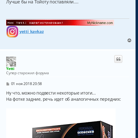
о
Лучше бы на Тойоту поставляли....
н
б
а
щ
ч
е
а
н
и
л
е
у
yetti_kavkaz
В
е
р
н
у
т
Yetti
ь
Супер старожил форума
с
я
С
01 ноя 2018 20:58
к
о
о
Ну что, можно подвести некоторые итоги...
н
б
а
На фотке задние, речь идет об аналогичных передних:
щ
ч
е
а
н
и
л
е
у