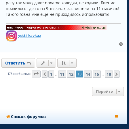
разу так мало, даже noname колодки, не ходили! Биение
появилось где-то на 9 тысячах, засвистели на 11 тысячах!
Такого говна мне еще не приходилось использовать!
yetti_kavkaz
В
е
р
н
Ответить
у
т
ь
Страница
13
из
18
1
11
12
14
15
18
173 сообщения
13
Пред.
След
…
…
с
я
к
Перейти
н
а
ч
а
л
Список форумов
у