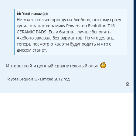
о
о
б
щ
Yetti писал(а):
е
Не знал, сколько проеду на Акебоно, поэтому сразу
н
купил в запас керамику Powerstop Evolution Z16
и
е
CERAMIC PADS. Если бы знал, лучше бы опять
Акебоно заказал, без вариантов. Но что делать,
теперь посмотрю как эти будут ходить и что с
диском станет.
Интересный и ценный сравнительный опыт
Toyota Sequoia 5,7 Limited 2012 год
В
е
р
н
у
т
ь
с
я
к
н