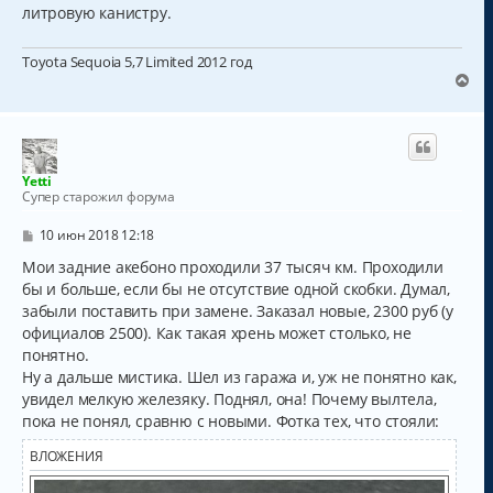
литровую канистру.
Toyota Sequoia 5,7 Limited 2012 год
В
е
р
н
у
т
Yetti
ь
Супер старожил форума
с
я
С
10 июн 2018 12:18
к
о
о
Мои задние акебоно проходили 37 тысяч км. Проходили
н
б
а
бы и больше, если бы не отсутствие одной скобки. Думал,
щ
ч
забыли поставить при замене. Заказал новые, 2300 руб (у
е
а
н
официалов 2500). Как такая хрень может столько, не
и
л
понятно.
е
у
Ну а дальше мистика. Шел из гаража и, уж не понятно как,
увидел мелкую железяку. Поднял, она! Почему вылтела,
пока не понял, сравню с новыми. Фотка тех, что стояли:
ВЛОЖЕНИЯ