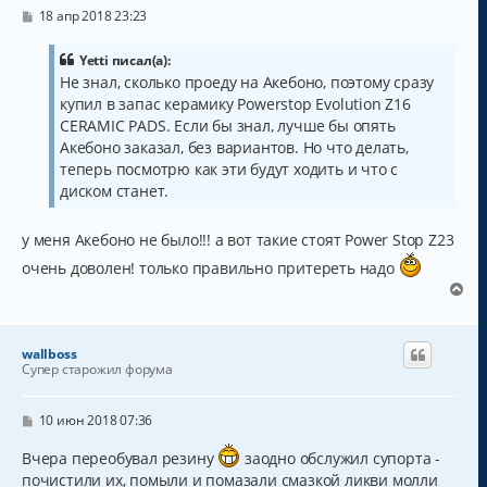
С
18 апр 2018 23:23
о
о
б
Yetti писал(а):
щ
Не знал, сколько проеду на Акебоно, поэтому сразу
е
купил в запас керамику Powerstop Evolution Z16
н
и
CERAMIC PADS. Если бы знал, лучше бы опять
е
Акебоно заказал, без вариантов. Но что делать,
теперь посмотрю как эти будут ходить и что с
диском станет.
у меня Акебоно не было!!! а вот такие стоят Power Stop Z23
очень доволен! только правильно притереть надо
В
е
р
н
wallboss
у
Супер старожил форума
т
ь
с
С
10 июн 2018 07:36
о
я
о
к
Вчера переобувал резину
заодно обслужил супорта -
б
н
почистили их, помыли и помазали смазкой ликви молли
щ