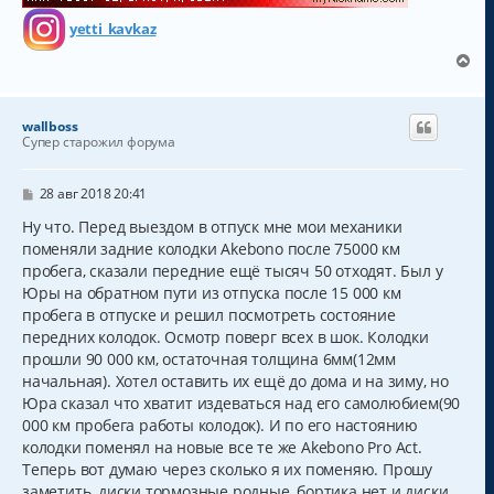
yetti_kavkaz
В
е
р
н
wallboss
у
Супер старожил форума
т
ь
с
С
28 авг 2018 20:41
о
я
о
Ну что. Перед выездом в отпуск мне мои механики
к
б
поменяли задние колодки Akebono после 75000 км
н
щ
а
пробега, сказали передние ещё тысяч 50 отходят. Был у
е
н
ч
Юры на обратном пути из отпуска после 15 000 км
и
а
пробега в отпуске и решил посмотреть состояние
е
л
передних колодок. Осмотр поверг всех в шок. Колодки
у
прошли 90 000 км, остаточная толщина 6мм(12мм
начальная). Хотел оставить их ещё до дома и на зиму, но
Юра сказал что хватит издеваться над его самолюбием(90
000 км пробега работы колодок). И по его настоянию
колодки поменял на новые все те же Akebono Pro Act.
Теперь вот думаю через сколько я их поменяю. Прошу
заметить, диски тормозные родные, бортика нет и диски