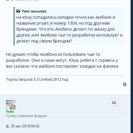
о
я
о
к
б
Yetti писал(а):
н
щ
на ebay попадались колодки точно как акебоно и
а
е
название proart и номер 1304, но под другими
н
ч
и
а
брендами. Что это, Акебоно делает по заказу для
е
л
других, или Акебоно чьи то разработки использует и
у
делает под своим брендом?
Не думаю чтобы Акибоно использовала чьи то
разработки. Они и сами могут. Юра, ребята с сервиса у
вас сказали что акебоно поставляет колодки на финики.
Toyota Sequoia 5,7 Limited 2012 год
В
е
р
н
у
т
Yetti
ь
Супер старожил форума
с
я
С
29 авг 2018 08:32
к
о