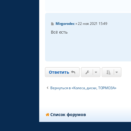
С
Mirgorodec
»
22 ноя 2021 15:49
о
о
Всё есть
б
щ
е
н
и
е
Ответить
Вернуться в «Колеса, диски, ТОРМОЗА»
Список форумов