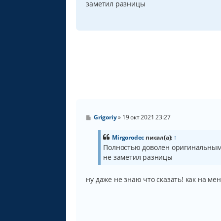
заметил разницы
е
н
и
е
С
Grigoriy
»
19 окт 2021 23:27
о
о
б
Mirgorodec
писал(а):
↑
щ
Полностью доволен оригинальными 
е
не заметил разницы
н
и
е
ну даже не знаю что сказать! как на мен