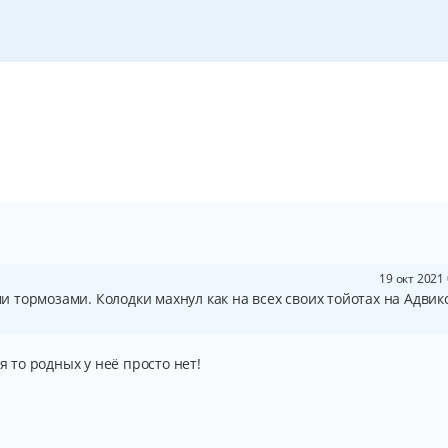
19 окт 2021
тормозами. Колодки махнул как на всех своих тойотах на Адвикс
я то родных у неё просто нет!