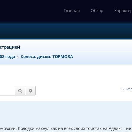
Главная
Обзор
Характе
истрацией
008 года
Колеса, диски, ТОРМОЗА
173 с
Поиск
Расширенный поиск
зами. Колодки махнул как на всех своих тойотах на Адвикс - не