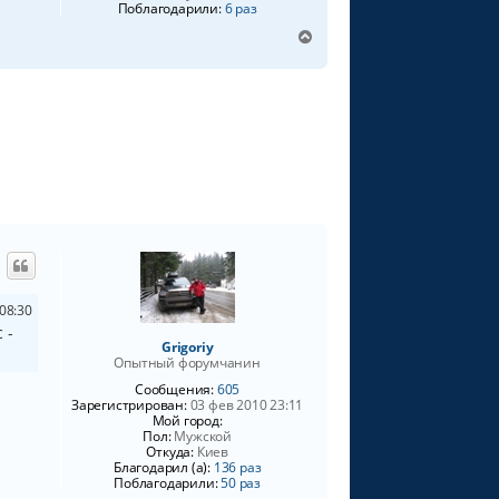
Поблагодарили:
6 раз
В
е
р
н
у
т
ь
с
я
к
н
а
ч
а
л
 08:30
у
 -
Grigoriy
Опытный форумчанин
Сообщения:
605
Зарегистрирован:
03 фев 2010 23:11
Мой город:
Пол:
Мужской
Откуда:
Киев
Благодарил (а):
136 раз
Поблагодарили:
50 раз