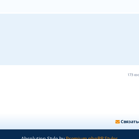
173 с
Связать
Absolution Style by
Premium phpBB Styles