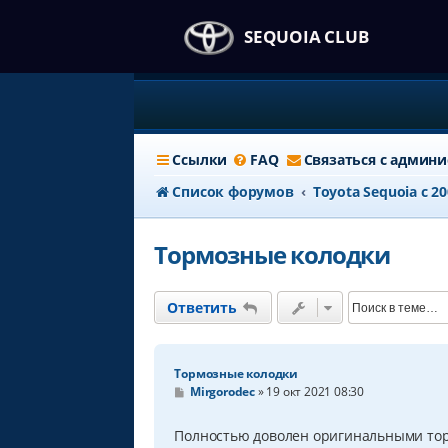
SEQUOIA CLUB
Ссылки
FAQ
Связаться с админ
Список форумов
Тоyota Sequoia c 2
Тормозные колодки
Ответить
Тормозные колодки
С
Mirgorodec
»
19 окт 2021 08:30
о
о
б
Полностью доволен оригинальными тормо
щ