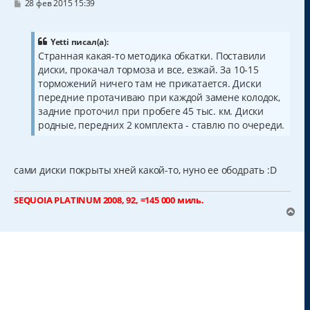
С
28 фев 2015 15:39
о
о
б
щ
Yetti писал(а):
е
Странная какая-то методика обкатки. Поставили
н
диски, прокачал тормоза и все, езжай. За 10-15
и
е
торможений ничего там не прикатается. Диски
передние протачиваю при каждой замене колодок,
задние проточил при пробеге 45 тыс. км. Диски
родные, передних 2 комплекта - ставлю по очереди.
сами диски покрыты хней какой-то, нуно ее ободрать :D
SEQUOIA PLATINUM 2008, 92, =145 000 миль.
В
е
р
н
у
т
ь
с
я