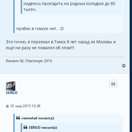
н
ч
надеюсь проездить на родных колодках до 80
и
а
е
тысяч.
л
у
пробок в томске нет.. :D
Это точно, я переехал в Томск 8 лет назад из Москвы и
ещё ни разу не пожалел об этом!!!
бензин 92, Платинум 2013
В
е
р
н
у
т
SERGO
ь
с
С
я
01 мар 2015 10:38
о
к
о
н
б
vsewolod писал(а):
а
щ
ч
е
SERGO писал(а):
н
а