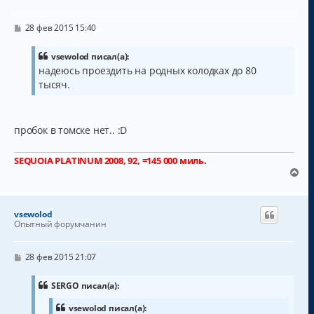
С
28 фев 2015 15:40
о
о
б
vsewolod писал(а):
щ
надеюсь проездить на родных колодках до 80
е
тысяч.
н
и
е
пробок в томске нет.. :D
SEQUOIA PLATINUM 2008, 92, =145 000 миль.
В
е
р
н
vsewolod
у
Опытный форумчанин
т
ь
с
С
28 фев 2015 21:07
о
я
о
к
б
SERGO писал(а):
н
щ
а
е
vsewolod писал(а):