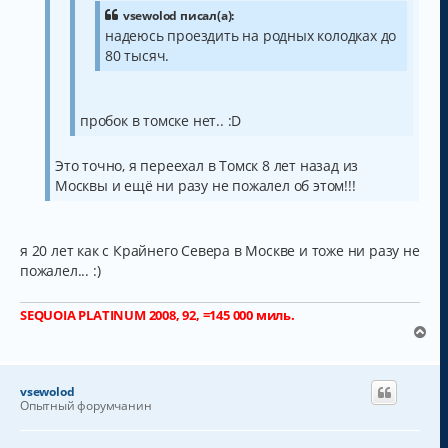
и
л
vsewolod писал(а):
е
у
надеюсь проездить на родных колодках до
80 тысяч.
пробок в томске нет.. :D
Это точно, я переехал в Томск 8 лет назад из
Москвы и ещё ни разу не пожалел об этом!!!
я 20 лет как с Крайнего Севера в Москве и тоже ни разу не
пожалел... :)
SEQUOIA PLATINUM 2008, 92, =145 000 миль.
В
е
р
н
vsewolod
у
Опытный форумчанин
т
ь