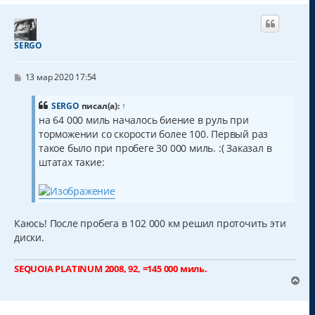
р
н
у
т
SERGO
ь
с
С
я
13 мар 2020 17:54
о
к
о
н
б
SERGO
писал(а):
↑
а
щ
на 64 000 миль началось биение в руль при
ч
е
торможении со скорости более 100. Первый раз
н
а
и
такое было при пробеге 30 000 миль. :( Заказал в
л
е
у
штатах такие:
Каюсь! После пробега в 102 000 км решил проточить эти
диски.
SEQUOIA PLATINUM 2008, 92, =145 000 миль.
В
е
р