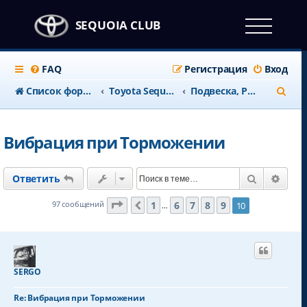
SEQUOIA CLUB
FAQ
Регистрация
Вход
П
Список форумов
Тоyota Sequoia c 2008 года
Подвеска, Рулевая
о
и
Вибрация при Торможении
с
к
Поиск
Расш
Ответить
Страница
10
из
10
1
6
7
8
9
97 сообщений
10
Пред.
…
SERGO
Re: Вибрация при Торможении