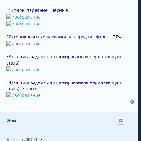
н
и
е
51) фары передние - черные
52) тонированные накладки на передние фары + ПТФ
53) защита задних фар (полированная нержавеющая
сталь)
54) защита задних фар (полированная нержавеющая
сталь) - черная
В
е
р
н
Dima
у
т
ь
с
С
21 сен 2009 11:28