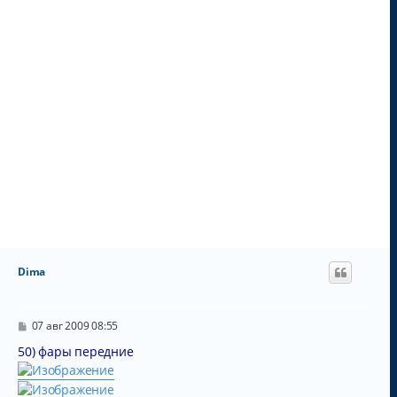
у
Dima
С
07 авг 2009 08:55
о
о
50) фары передние
б
щ
е