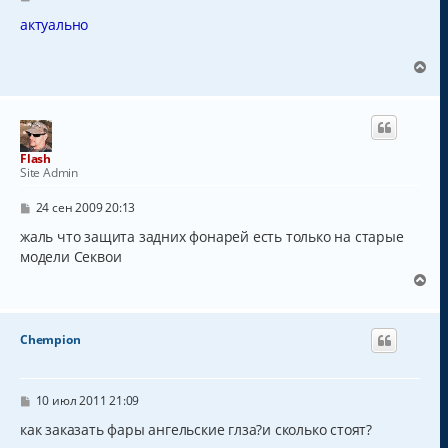
о
я
о
актуально
к
б
н
щ
а
е
В
н
ч
е
и
а
р
е
л
н
у
у
т
Flash
ь
Site Admin
с
я
С
24 сен 2009 20:13
к
о
о
жаль что защита задних фонарей есть только на старые
н
б
а
модели Секвои
щ
ч
е
В
а
н
е
и
л
р
е
у
н
Chempion
у
т
ь
с
С
10 июл 2011 21:09
о
я
о
как заказать фары ангельские глза?и сколько стоят?
к
б