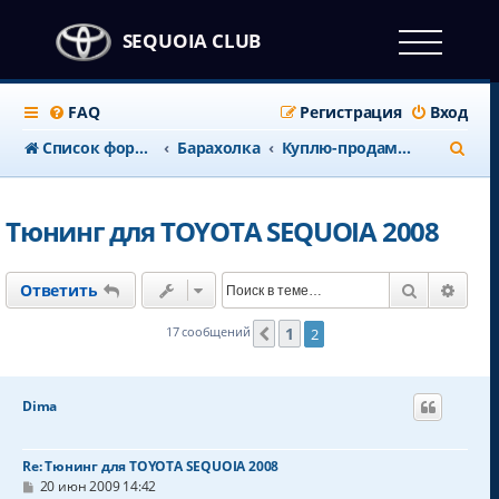
SEQUOIA CLUB
FAQ
Регистрация
Вход
П
Список форумов
Барахолка
Куплю-продам тюннинг
о
и
Тюнинг для TOYOTA SEQUOIA 2008
с
к
Поиск
Расш
Ответить
1
17 сообщений
2
Пред.
Dima
Re: Тюнинг для TOYOTA SEQUOIA 2008
С
20 июн 2009 14:42