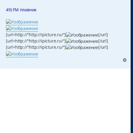
о
о
б
49) FM плавник
щ
е
н
и
е
[url=http://"http://ipicture.ru/"]
[/url]
[url=http://"http://ipicture.ru/"]
[/url]
[url=http://"http://ipicture.ru/"]
[/url]
В
е
р
н
у
т
ь
с
я
к
н
а
ч
а
л