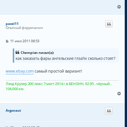
н
щ
а
е
В
н
ч
е
и
а
р
е
л
н
pavel11
у
у
Опытный форумчанин
т
ь
с
С
11 июл 2011 08:53
о
я
о
к
б
Chempion писал(а):
н
щ
как заказать фары ангельские глза?и сколько стоят?
а
е
н
ч
и
а
www.ebay.com
самый простой вариант!
е
л
у
Лэнд Крузер 200 люкс 7 мест 2014 г.в БЕНЗИН, 92-95 , чёрный ,
106.000 км.
В
е
р
н
Argonaut
у
т
ь