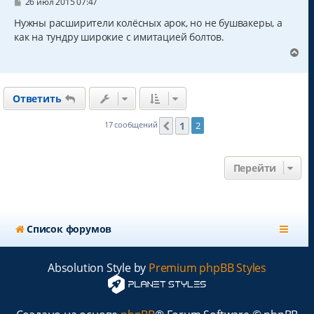
с
С
26 июл 2015 07:47
о
я
о
Нужны расширители колёсных арок, но не бушвакеры, а
к
б
как на тундру широкие с имитацией болтов.
н
щ
а
е
В
н
ч
е
и
а
р
е
л
н
у
Ответить
у
т
ь
1
17 сообщений
2
Пред.
с
я
к
Перейти
н
а
ч
а
л
Список форумов
у
Absolution Style by
Premium phpBB Styles