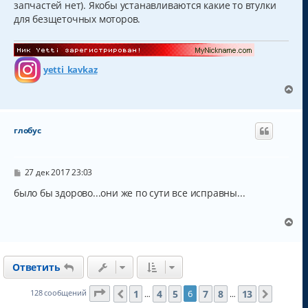
запчастей нет). Якобы устанавливаются какие то втулки
и
л
е
у
для безщеточных моторов.
yetti_kavkaz
В
е
р
н
глобус
у
т
ь
с
С
27 дек 2017 23:03
о
я
о
было бы здорово...они же по сути все исправны...
к
б
н
щ
а
е
В
н
ч
е
и
а
р
е
л
н
у
Ответить
у
т
ь
Страница
6
из
13
1
4
5
7
8
13
128 сообщений
6
Пред.
След.
…
…
с