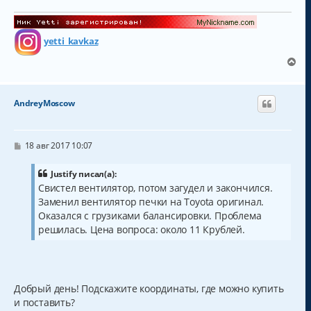
е
yetti_kavkaz
В
е
р
н
AndreyMoscow
у
т
ь
с
С
18 авг 2017 10:07
о
я
о
к
б
Justify писал(а):
н
щ
Свистел вентилятор, потом загудел и закончился.
а
е
Заменил вентилятор печки на Toyota оригинал.
н
ч
и
а
Оказался с грузиками балансировки. Проблема
е
л
решилась. Цена вопроса: около 11 Крублей.
у
Добрый день! Подскажите координаты, где можно купить
и поставить?