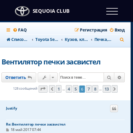
SEQUOIA CLUB
FAQ
Регистрация
Вход
П
Список форумов
Тоyota Sequoia c 2008 года
Кузов, климат и салон
Печка, кондиционер, климат
о
и
Вентилятор печки засвистел
с
к
Поиск
Расш
Ответить
Страница
6
из
13
1
4
5
7
8
13
128 сообщений
6
Пред.
След.
…
…
Justify
Re: Вентилятор печки засвистел
С
18 май 2017 07:44