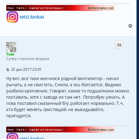
а
н
и
л
е
у
yetti_kavkaz
В
е
р
н
у
т
Yetti
ь
Супер старожил форума
с
я
С
25 дек 2017 23:01
к
о
о
Ну вот, все таки кончился родной вентилятор - начал
н
б
а
рычать, а не свистеть. Сняли, а ось болтается. Видимо
щ
ч
разбило крепление. Говорят, какие то подшипники можно
е
а
н
поставить, хотя с завода их там нет. Попробую узнать. А
и
л
пока поставил смазанный б/у, работает нормально. Т.ч.
е
у
кто будет менять свистящий, не выкидывайте,
пригодится.
yetti_kavkaz