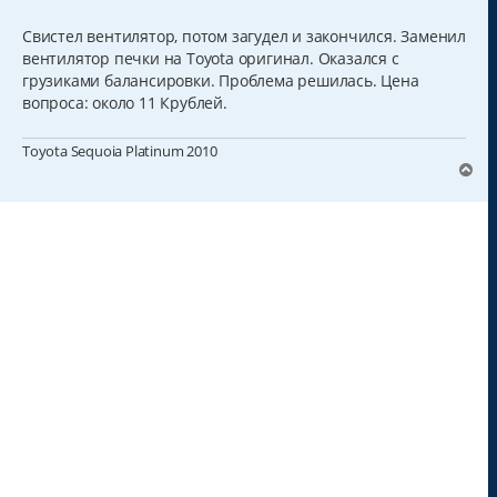
о
о
б
Свистел вентилятор, потом загудел и закончился. Заменил
щ
вентилятор печки на Toyota оригинал. Оказался с
е
н
грузиками балансировки. Проблема решилась. Цена
и
вопроса: около 11 Крублей.
е
Toyota Sequoia Platinum 2010
В
е
р
н
у
т
ь
с
я
к
н
а
ч
а
л
у