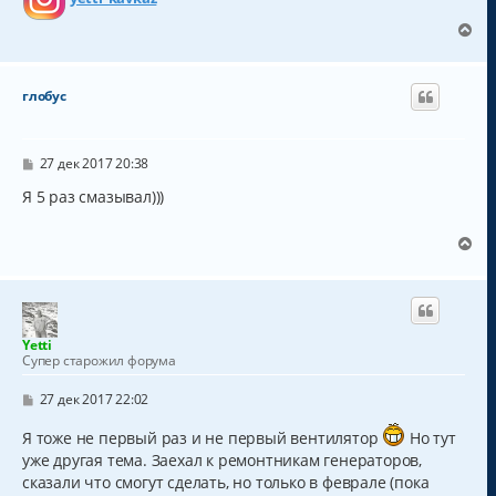
В
е
р
н
глобус
у
т
ь
с
С
27 дек 2017 20:38
о
я
о
Я 5 раз смазывал)))
к
б
н
щ
а
е
В
н
ч
е
и
а
р
е
л
н
у
у
т
Yetti
ь
Супер старожил форума
с
я
С
27 дек 2017 22:02
к
о
о
н
Я тоже не первый раз и не первый вентилятор
Но тут
б
а
уже другая тема. Заехал к ремонтникам генераторов,
щ
ч
е
сказали что смогут сделать, но только в феврале (пока
а
н