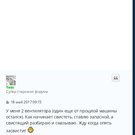
Yetti
Супер старожил форума
С
18 май 2017 09:15
о
о
У меня 2 вентилятора (один еще от прошлой машины
б
остался). Как начинает свистеть, ставлю запасной, а
щ
свистящий разбираю и смазываю. Жду когда опять
е
н
засвистит
и