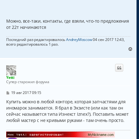
Можно, все-таки, контакты, где взяли, что-то предложения
от 22т начинаются
Последний раз редактировалось
AndreyMoscow
04 сен 2017 12:43,
всего редактировалось 1 раз.
В
е
р
н
у
т
Yetti
ь
Супер старожил форума
с
я
С
19 авг 2017 09:15
к
о
о
Купить можно в любой конторе, которая запчастями для
н
б
а
иномарок занимается. Я брал в Экзисте (или как там он
щ
ч
сейчас называется типа Изнекст Iznex?). Поставить может
е
а
н
любой мастер с не кривыми руками - там очень просто.
и
л
е
у