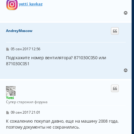
yetti_kavkaz
В
е
р
н
AndreyMoscow
у
т
ь
с
С
05 сен 2017 12:56
о
я
о
Подскажите номер вентилятора? 871030C050 или
к
б
871030C051
н
щ
а
е
В
н
ч
е
и
а
р
е
л
н
у
у
т
Yetti
ь
Супер старожил форума
с
я
С
09 сен 2017 21:01
к
о
о
К сожалению покупал давно, еще на машину 2008 года,
н
б
а
поэтому документы не сохранились.
щ
ч
е