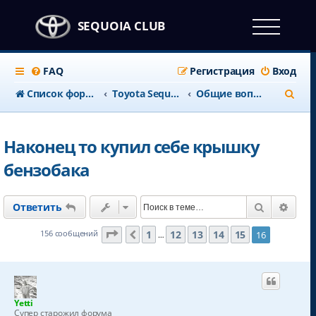
SEQUOIA CLUB
FAQ
Регистрация
Вход
П
Список форумов
Тоyota Sequoia c 2008 года
Общие вопросы
о
и
Наконец то купил себе крышку
с
бензобака
к
Поиск
Расш
Ответить
Страница
16
из
16
1
12
13
14
15
156 сообщений
16
Пред.
…
Yetti
Супер старожил форума