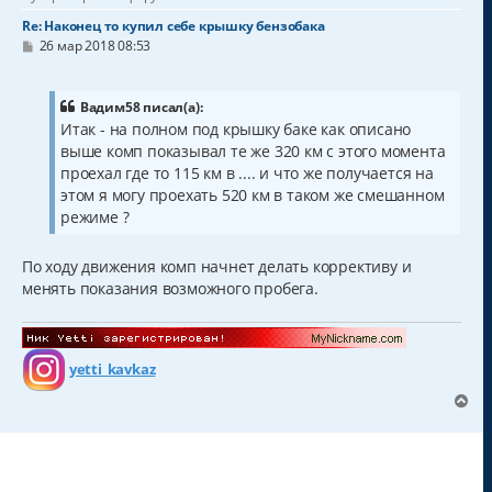
Re: Наконец то купил себе крышку бензобака
С
26 мар 2018 08:53
о
о
б
щ
Вадим58 писал(а):
е
Итак - на полном под крышку баке как описано
н
выше комп показывал те же 320 км с этого момента
и
е
проехал где то 115 км в .... и что же получается на
этом я могу проехать 520 км в таком же смешанном
режиме ?
По ходу движения комп начнет делать коррективу и
менять показания возможного пробега.
yetti_kavkaz
В
е
р
н
у