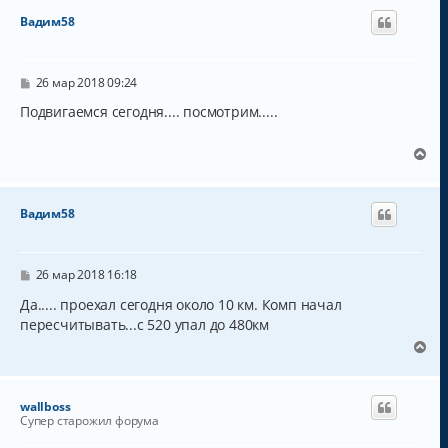
Вадим58
С
26 мар 2018 09:24
о
о
Подвигаемся сегодня.... посмотрим.....
б
щ
е
В
н
е
и
р
е
н
Вадим58
у
т
ь
с
С
26 мар 2018 16:18
о
я
о
Да..... проехал сегодня около 10 км. Комп начал
к
б
пересчитывать...с 520 упал до 480км
н
щ
а
е
В
н
ч
е
и
а
р
е
л
н
wallboss
у
у
Супер старожил форума
т