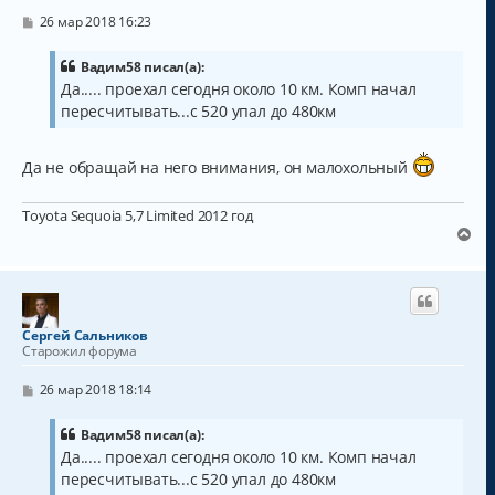
ь
с
С
26 мар 2018 16:23
о
я
о
к
б
Вадим58 писал(а):
н
щ
Да..... проехал сегодня около 10 км. Комп начал
а
е
пересчитывать...с 520 упал до 480км
н
ч
и
а
е
л
Да не обращай на него внимания, он малохольный
у
Toyota Sequoia 5,7 Limited 2012 год
В
е
р
н
у
т
Сергей Сальников
ь
Старожил форума
с
я
С
26 мар 2018 18:14
к
о
о
н
б
Вадим58 писал(а):
а
щ
Да..... проехал сегодня около 10 км. Комп начал
ч
е
а
пересчитывать...с 520 упал до 480км
н