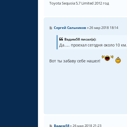
Toyota Sequoia 5,7 Limited 2012 год
С
Сергей Сальников
»
26 мар 2018 18:14
о
о
б
Вадим58 писал(а):
щ
Да..... проехал сегодня около 10 к
е
н
и
е
Вот ты забаву себе нашел!
С
Вадим58
»
26 мар 2018 21:23