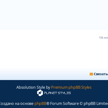
156 с
Связать
Absolution Style by
Premium phpBB Styles
Создано на основе
phpBB
® Forum Software © phpBB Limite