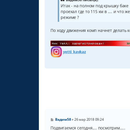
е
Итак - на полном под крышку баке
н
проехал где то 115 км в .... и что
и
е
режиме ?
По ходу движения комп начнет делать к
yetti_kavkaz
С
Вадим58
»
26 мар 2018 09:24
о
о
Подвигаемся сегодня.... посмотрим.....