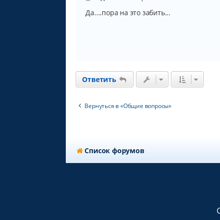
о
о
Да....пора на это забить...
б
щ
е
н
и
е
Ответить
Вернуться в «Общие вопросы»
Список форумов