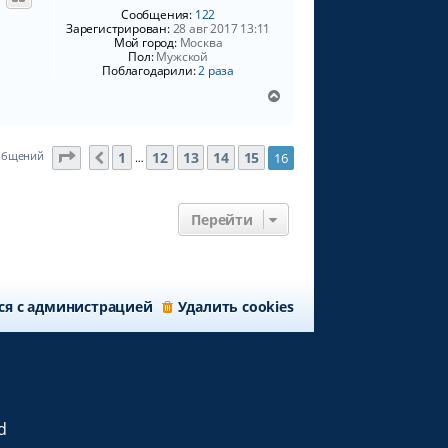
т
Сообщения:
122
ь
Зарегистрирован:
28 авг 2017 13:11
Мой город:
Москва
с
Пол:
Мужской
я
Поблагодарили:
2 раза
к
н
В
а
е
ч
р
а
н
Страница
16
из
16
1
12
13
14
15
ообщений
16
Пред.
…
л
у
у
т
ь
с
Перейти
я
к
н
а
ч
ся с администрацией
Удалить cookies
а
л
у
d