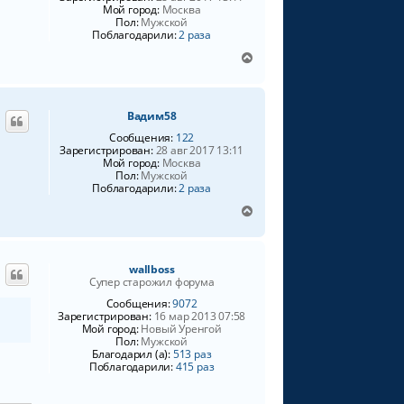
Мой город:
Москва
у
Пол:
Мужской
Поблагодарили:
2 раза
В
е
р
н
Вадим58
у
т
Сообщения:
122
ь
Зарегистрирован:
28 авг 2017 13:11
Мой город:
Москва
с
Пол:
Мужской
я
Поблагодарили:
2 раза
к
н
В
а
е
ч
р
а
н
wallboss
л
у
Супер старожил форума
у
т
ь
Сообщения:
9072
Зарегистрирован:
16 мар 2013 07:58
с
Мой город:
Новый Уренгой
я
Пол:
Мужской
к
Благодарил (а):
513 раз
н
Поблагодарили:
415 раз
а
ч