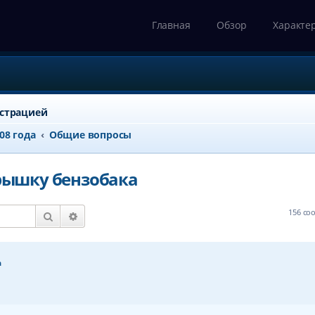
Главная
Обзор
Характе
истрацией
008 года
Общие вопросы
крышку бензобака
156 с
Поиск
Расширенный поиск
а