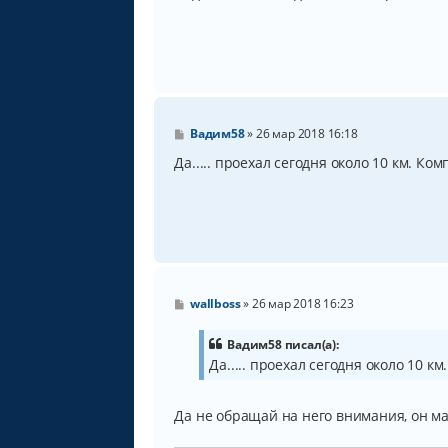
б
щ
е
н
и
е
С
Вадим58
»
26 мар 2018 16:18
о
о
Да..... проехал сегодня около 10 км. Ко
б
щ
е
н
и
е
С
wallboss
»
26 мар 2018 16:23
о
о
б
Вадим58 писал(а):
щ
Да..... проехал сегодня около 10 к
е
н
и
е
Да не обращай на него внимания, он 