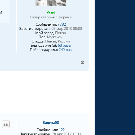
м
Yetti
Супер старожил форума
Сообщения:
7782
Зарегистрирован:
02 мар 2010 00:00
Мой город:
Пенза
Пол:
Мужской
Откуда:
Пенза, Россия
Благодарил (а):
63 раза
Поблагодарили:
249 раз
В
е
р
н
у
т
ь
с
я
к
н
а
Вадим58
ч
а
Сообщения:
122
Зарегистрирован:
28 авг 2017 13:11
л