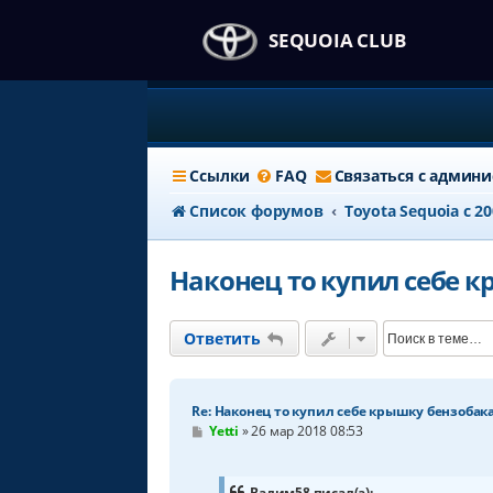
SEQUOIA CLUB
Ссылки
FAQ
Связаться с админ
Список форумов
Тоyota Sequoia c 2
Наконец то купил себе 
Ответить
Re: Наконец то купил себе крышку бензобак
С
Yetti
»
26 мар 2018 08:53
о
о
б
щ
Вадим58 писал(а):