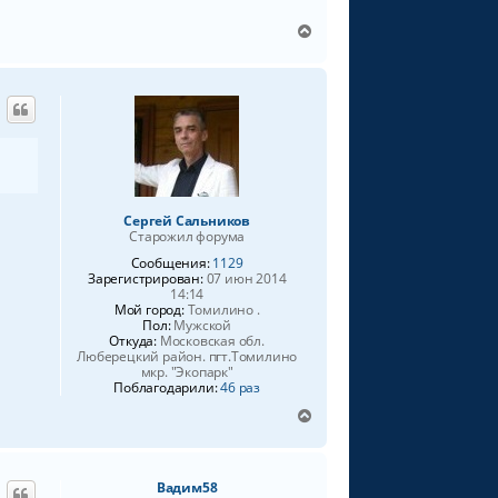
а
л
В
у
е
р
н
у
т
ь
с
я
к
н
Сергей Сальников
Старожил форума
а
ч
Сообщения:
1129
а
Зарегистрирован:
07 июн 2014
14:14
л
Мой город:
Томилино .
у
Пол:
Мужской
Откуда:
Московская обл.
Люберецкий район. пгт.Томилино
мкр. "Экопарк"
Поблагодарили:
46 раз
В
е
р
н
Вадим58
у