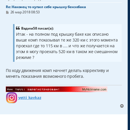
Re: Наконец то купил себе крышку бензобака
С
26 мар 2018 08:53
о
о
б
щ
Вадим58 писал(а):
е
Итак - на полном под крышку баке как описано
н
выше комп показывал те же 320 км с этого момента
и
е
проехал где то 115 км в .... и что же получается на
этом я могу проехать 520 км в таком же смешанном
режиме ?
По ходу движения комп начнет делать коррективу и
менять показания возможного пробега.
yetti_kavkaz
В
е
р
н
у