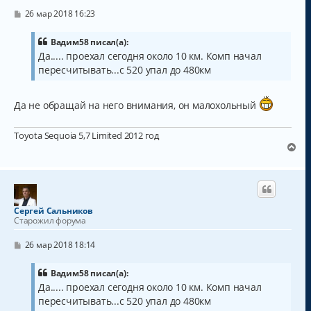
ь
с
С
26 мар 2018 16:23
о
я
о
к
б
Вадим58 писал(а):
н
щ
Да..... проехал сегодня около 10 км. Комп начал
а
е
пересчитывать...с 520 упал до 480км
н
ч
и
а
е
л
Да не обращай на него внимания, он малохольный
у
Toyota Sequoia 5,7 Limited 2012 год
В
е
р
н
у
т
Сергей Сальников
ь
Старожил форума
с
я
С
26 мар 2018 18:14
к
о
о
н
б
Вадим58 писал(а):
а
щ
Да..... проехал сегодня около 10 км. Комп начал
ч
е
а
пересчитывать...с 520 упал до 480км
н