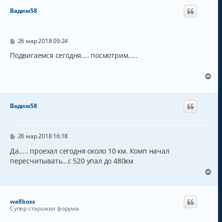
Вадим58
С
26 мар 2018 09:24
о
о
Подвигаемся сегодня.... посмотрим.....
б
щ
е
В
н
е
и
р
е
н
Вадим58
у
т
ь
с
С
26 мар 2018 16:18
о
я
о
Да..... проехал сегодня около 10 км. Комп начал
к
б
пересчитывать...с 520 упал до 480км
н
щ
а
е
В
н
ч
е
и
а
р
е
л
н
wallboss
у
у
Супер старожил форума
т