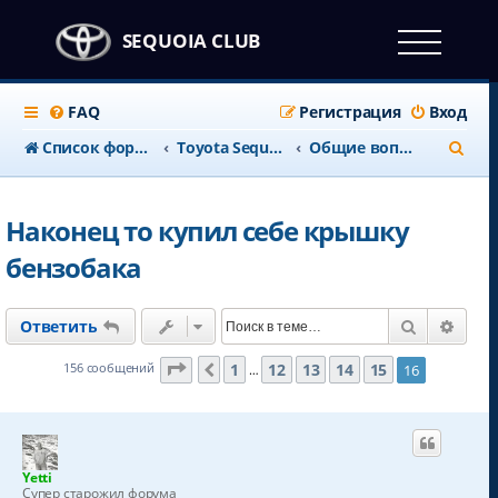
SEQUOIA CLUB
FAQ
Регистрация
Вход
П
Список форумов
Тоyota Sequoia c 2008 года
Общие вопросы
о
и
Наконец то купил себе крышку
с
бензобака
к
Поиск
Расш
Ответить
Страница
16
из
16
1
12
13
14
15
156 сообщений
16
Пред.
…
Yetti
Супер старожил форума