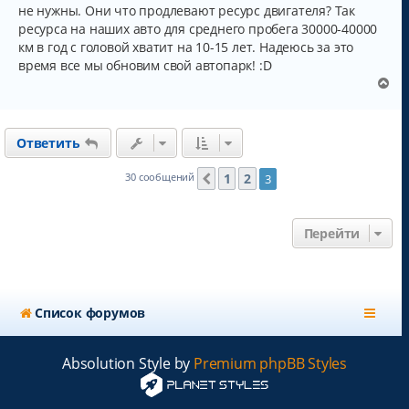
не нужны. Они что продлевают ресурс двигателя? Так
ресурса на наших авто для среднего пробега 30000-40000
км в год с головой хватит на 10-15 лет. Надеюсь за это
время все мы обновим свой автопарк! :D
В
е
р
н
Ответить
у
т
ь
1
2
30 сообщений
3
Пред.
с
я
к
Перейти
н
а
ч
а
л
Список форумов
у
Absolution Style by
Premium phpBB Styles