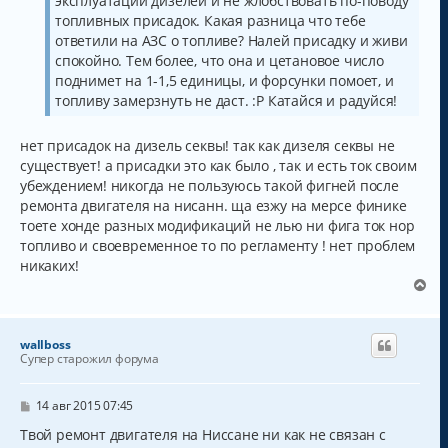
эксплуатации дизелей и не жлобствовать по-поводу
топливных присадок. Какая разница что тебе
ответили на АЗС о топливе? Налей присадку и живи
спокойно. Тем более, что она и цетановое число
поднимет на 1-1,5 единицы, и форсунки помоет, и
топливу замерзнуть не даст. :P Катайся и радуйся!
нет присадок на дизель секвы! так как дизеля секвы не
существует! а присадки это как было , так и есть ток своим
убеждением! никогда не пользуюсь такой фигней после
ремонта двигателя на нисанн. ща езжу на мерсе финике
тоете хонде разных модификаций не лью ни фига ток нор
топливо и своевременное то по регламенту ! нет проблем
никаких!
В
е
р
н
wallboss
у
Супер старожил форума
т
ь
с
С
14 авг 2015 07:45
о
я
о
Твой ремонт двигателя на Ниссане ни как не связан с
к
б