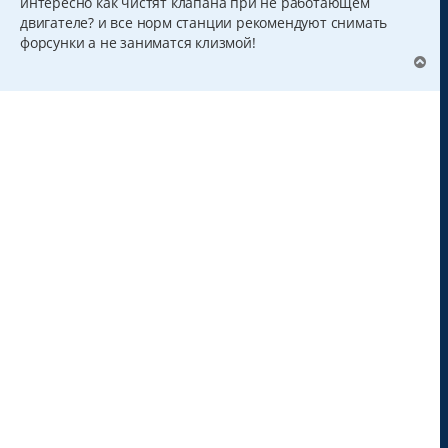
интересно как чистят клапана при не работающем
двигателе? и все норм станции рекомендуют снимать
форсунки а не заниматся клизмой!
В
е
р
н
у
т
ь
с
я
к
н
а
ч
а
л
у