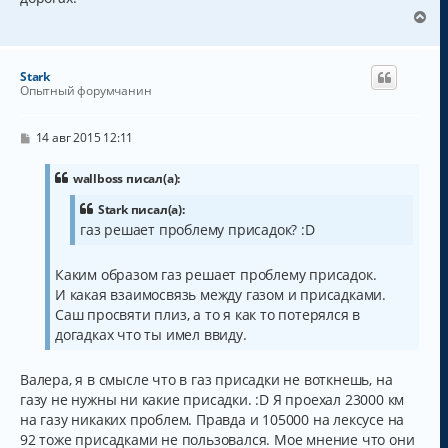
В
е
р
н
Stark
у
Опытный форумчанин
т
ь
с
С
14 авг 2015 12:11
о
я
о
к
б
wallboss писал(а):
н
щ
а
е
Stark писал(а):
н
ч
газ решает проблему присадок? :D
и
а
е
л
у
Каким образом газ решает проблему присадок.
И какая взаимосвязь между газом и присадками.
Саш просвяти плиз, а то я как то потерялся в
догадках что ты имел ввиду.
Валера, я в смысле что в газ присадки не воткнешь, на
газу не нужны ни какие присадки. :D Я проехал 23000 км
на газу никаких проблем. Правда и 105000 на лексусе на
92 тоже присадками не пользовался. Мое мнение что они