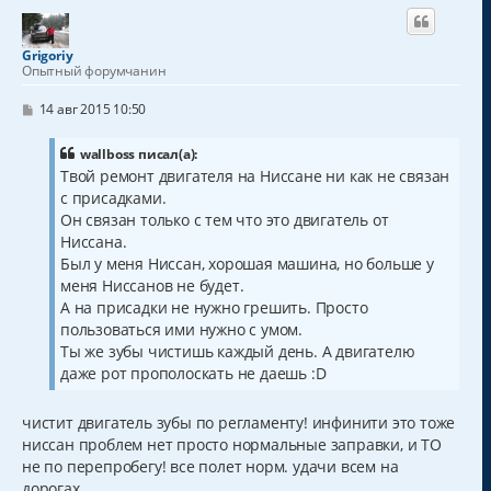
н
у
т
Grigoriy
ь
Опытный форумчанин
с
я
С
14 авг 2015 10:50
к
о
о
н
б
wallboss писал(а):
а
щ
Твой ремонт двигателя на Ниссане ни как не связан
ч
е
а
с присадками.
н
и
л
Он связан только с тем что это двигатель от
е
у
Ниссана.
Был у меня Ниссан, хорошая машина, но больше у
меня Ниссанов не будет.
А на присадки не нужно грешить. Просто
пользоваться ими нужно с умом.
Ты же зубы чистишь каждый день. А двигателю
даже рот прополоскать не даешь :D
чистит двигатель зубы по регламенту! инфинити это тоже
ниссан проблем нет просто нормальные заправки, и ТО
не по перепробегу! все полет норм. удачи всем на
дорогах.