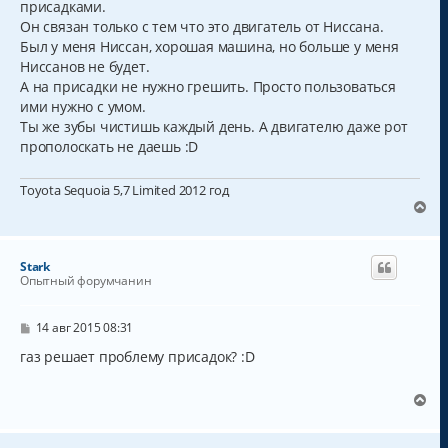
присадками.
н
щ
а
Он связан только с тем что это двигатель от Ниссана.
е
н
ч
Был у меня Ниссан, хорошая машина, но больше у меня
и
а
Ниссанов не будет.
е
л
А на присадки не нужно грешить. Просто пользоваться
у
ими нужно с умом.
Ты же зубы чистишь каждый день. А двигателю даже рот
прополоскать не даешь :D
Toyota Sequoia 5,7 Limited 2012 год
В
е
р
н
Stark
у
Опытный форумчанин
т
ь
с
С
14 авг 2015 08:31
о
я
о
газ решает проблему присадок? :D
к
б
н
щ
а
е
В
н
ч
е
и
а
р
е
л