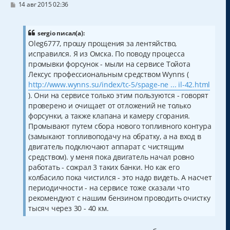
С
14 авг 2015 02:36
о
о
б
щ
sergio писал(а):
е
Oleg6777, прошу прощения за лентяйство,
н
исправился. Я из Омска. По поводу процесса
и
е
промывки форсунок - мыли на сервисе Тойота
Лексус профессиональным средством Wynns (
http://www.wynns.su/index/tc-5/spage-ne ... il-42.html
). Они на сервисе только этим пользуются - говорят
проверено и очищает от отложений не только
форсунки, а также клапана и камеру сгорания.
Промывают путем сбора нового топливного контура
(замыкают топливоподачу на обратку, а на вход в
двигатель подключают аппарат с чистящим
средством). у меня пока двигатель начал ровно
работать - сожрал 3 таких банки. Но как его
колбасило пока чистился - это надо видеть. А насчет
периодичности - на сервисе тоже сказали что
рекомендуют с нашим бензином проводить очистку
тысяч через 30 - 40 км.