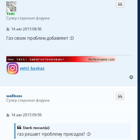
н
у
у
т
Yetti
ь
Супер старожил форума
с
я
С
14 авг 2015 08:56
к
о
о
Газ своих проблем добавляет :D
н
б
а
щ
ч
е
а
н
и
л
е
у
yetti_kavkaz
В
е
р
н
wallboss
у
Супер старожил форума
т
ь
с
С
14 авг 2015 09:59
о
я
о
к
б
Stark писал(а):
н
щ
газ решает проблему присадок? :D
а
е