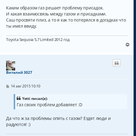
н
ч
и
а
Каким образом газ решает проблему присадок.
е
л
И какая взаимосвязь между газом и присадками.
у
Саш просвяти плиз, а то я как то потерялся в догадках что
ты имел ввиду.
Toyota Sequoia 5,7 Limited 2012 год
В
е
р
н
у
т
Виталий 3027
ь
с
С
я
14 авг 2015 10:10
о
к
о
н
б
Yetti писал(а):
а
щ
Газ своих проблем добавляет :D
ч
е
н
а
и
л
Да что ж за проблемы опять с газом? Ездят люди и
е
у
радуются! :)