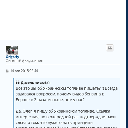
Grigoriy
Опытный форумчанин
С
14 авг 2015 02:44
о
о
б
Дизель писал(а):
щ
Все это Вы об Украинском топливе пишете? ;) Всегда
е
задавался вопросом, почему видов бензина в
н
и
Европе в 2 раза меньше, чем у нас?
е
Да, Олег, я пишу об Украинском топливе. Ссылка
интересная, но в очередной раз подтверждает мои
слова о том, что нужно знать принципы