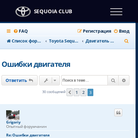
SEQUOIA CLUB
FAQ
Регистрация
Вход
П
Список форумов
Тоyota Sequoia c 2008 года
Двигатель и выхлопная
о
и
Ошибки двигателя
с
к
Поиск
Расш
Ответить
1
2
30 сообщений
3
Пред.
Grigoriy
Опытный форумчанин
Re: Ошибки двигателя