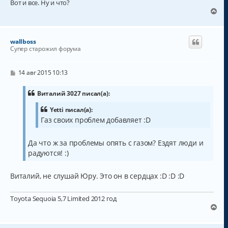
Вот и все. Ну и что?
В
е
р
н
wallboss
у
Супер старожил форума
т
ь
с
С
14 авг 2015 10:13
о
я
о
к
б
Виталий 3027 писал(а):
н
щ
а
е
Yetti писал(а):
н
ч
Газ своих проблем добавляет :D
и
а
е
л
у
Да что ж за проблемы опять с газом? Ездят люди и
радуются! :)
Виталий, не слушай Юру. Это он в сердцах :D :D :D
Toyota Sequoia 5,7 Limited 2012 год
В
е
р