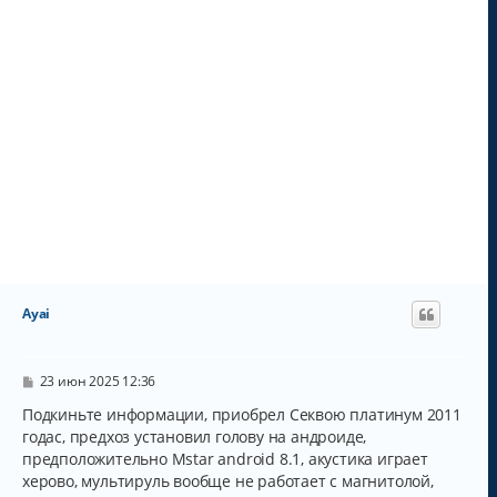
Ayai
С
23 июн 2025 12:36
о
о
Подкиньте информации, приобрел Секвою платинум 2011
б
годас, предхоз установил голову на андроиде,
щ
предположительно Mstar android 8.1, акустика играет
е
н
херово, мультируль вообще не работает с магнитолой,
и