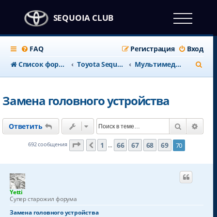
SEQUOIA CLUB
FAQ
Регистрация
Вход
П
Список форумов
Тоyota Sequoia c 2008 года
Мультимедия и навигация
о
и
Замена головного устройства
с
к
Поиск
Расш
Ответить
Страница
70
из
70
1
66
67
68
69
692 сообщения
70
Пред.
…
Yetti
Супер старожил форума
Замена головного устройства