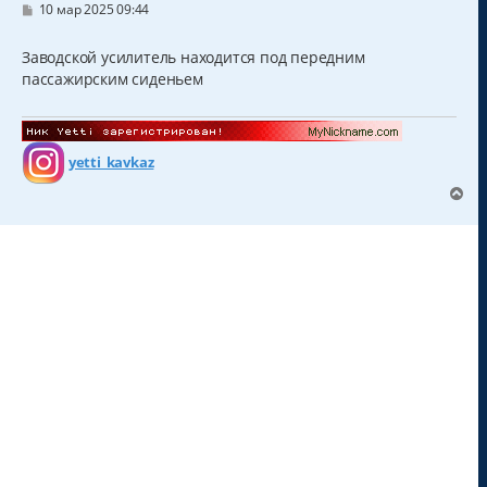
С
10 мар 2025 09:44
о
о
б
Заводской усилитель находится под передним
щ
пассажирским сиденьем
е
н
и
е
yetti_kavkaz
В
е
р
н
у
т
ь
с
я
к
н
а
ч
а
л
у