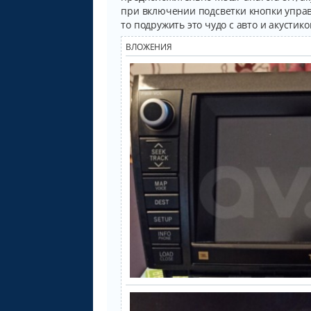
щ
при включении подсветки кнопки управл
е
н
то подружить это чудо с авто и акустико
и
е
ВЛОЖЕНИЯ