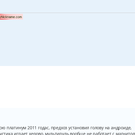
 платинум 2011 годас, предхоз установил голову на андроиде,
устика играет херово, мультируль вообще не работает с магнитол