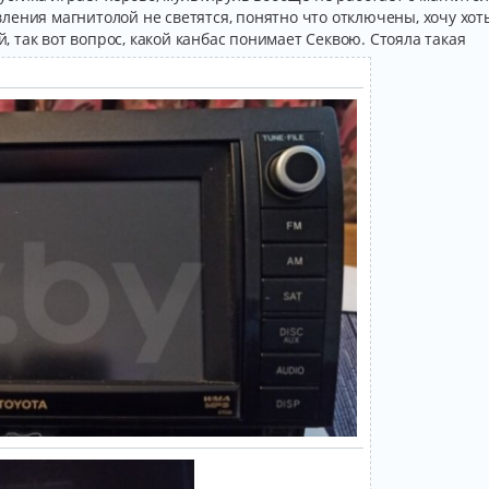
ения магнитолой не светятся, понятно что отключены, хочу хоть
й, так вот вопрос, какой канбас понимает Секвою. Стояла такая