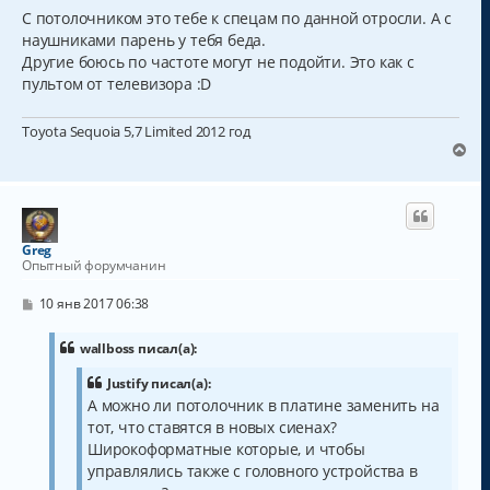
С потолочником это тебе к спецам по данной отросли. А с
наушниками парень у тебя беда.
Другие боюсь по частоте могут не подойти. Это как с
пультом от телевизора :D
Toyota Sequoia 5,7 Limited 2012 год
В
е
р
н
у
т
Greg
ь
Опытный форумчанин
с
я
С
10 янв 2017 06:38
к
о
о
н
б
wallboss писал(а):
а
щ
ч
е
Justify писал(а):
а
н
А можно ли потолочник в платине заменить на
и
л
е
тот, что ставятся в новых сиенах?
у
Широкоформатные которые, и чтобы
управлялись также с головного устройства в