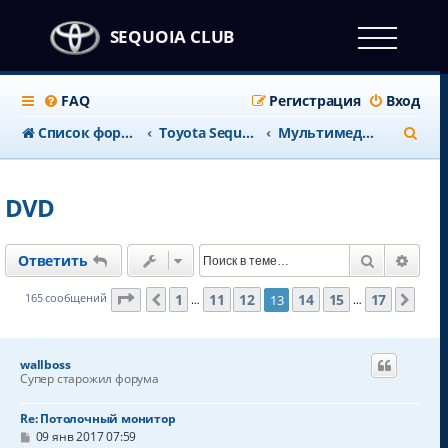
SEQUOIA CLUB
FAQ
Регистрация
Вход
П
Список форумов
Тоyota Sequoia c 2008 года
Мультимедия и навигация
о
и
DVD
с
к
Поиск
Расш
Ответить
Страница
13
из
17
1
11
12
14
15
17
165 сообщений
13
Пред.
Сле
…
…
wallboss
Супер старожил форума
Re: Потолочный монитор
С
09 янв 2017 07:59