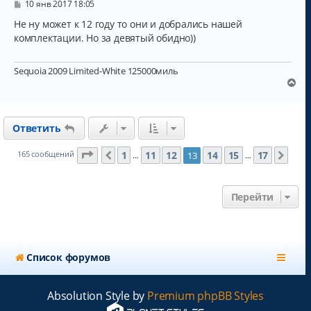
С
я
10 янв 2017 18:05
о
к
о
Не ну может к 12 году то они и добрались нашей
н
б
комплектации. Но за девятый обидно))
а
щ
ч
е
н
а
Sequoia 2009 Limited-White 125000миль
и
л
е
В
у
е
р
н
Ответить
у
т
ь
Страница
13
из
17
1
11
12
14
15
17
165 сообщений
13
Пред.
Сле
…
…
с
я
к
Перейти
н
а
ч
а
л
Список форумов
у
Absolution Style by
Premium phpBB Styles