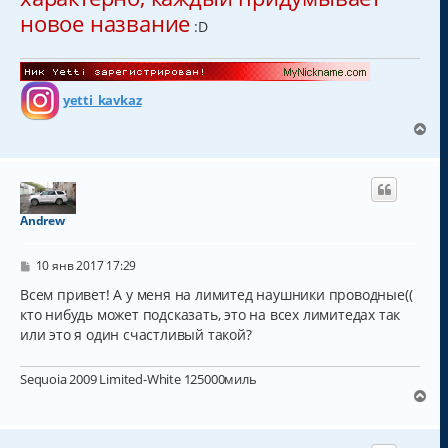
ч
е
новое название
а
н
:D
и
л
е
у
yetti_kavkaz
В
е
р
н
у
т
Andrew
ь
с
С
я
10 янв 2017 17:29
о
к
о
Всем привет! А у меня на лимитед наушники проводные((
н
б
кто нибудь может подсказать, это на всех лимитедах так
а
щ
ч
или это я один счастливый такой?
е
н
а
и
л
е
Sequoia 2009 Limited-White 125000миль
у
В
е
р
н