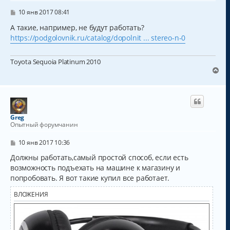
ь
с
С
10 янв 2017 08:41
о
я
о
А такие, например, не будут работать?
к
б
https://podgolovnik.ru/catalog/dopolnit ... stereo-n-0
н
щ
а
е
н
ч
Toyota Sequoia Platinum 2010
и
а
е
В
л
е
у
р
н
у
т
Greg
ь
Опытный форумчанин
с
я
С
10 янв 2017 10:36
к
о
о
Должны работать,самый простой способ, если есть
н
б
а
возможность подъехать на машине к магазину и
щ
ч
попробовать. Я вот такие купил все работает.
е
а
н
и
л
ВЛОЖЕНИЯ
е
у