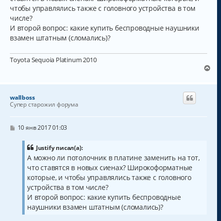
щ
чтобы управлялись также с головного устройства в том
е
н
числе?
и
И второй вопрос: какие купить беспроводные наушники
е
взамен штатным (сломались)?
Toyota Sequoia Platinum 2010
В
е
р
н
wallboss
у
Супер старожил форума
т
ь
с
С
10 янв 2017 01:03
о
я
о
к
б
Justify писал(а):
н
щ
А можно ли потолочник в платине заменить на тот,
а
е
что ставятся в новых сиенах? Широкоформатные
н
ч
и
а
которые, и чтобы управлялись также с головного
е
л
устройства в том числе?
у
И второй вопрос: какие купить беспроводные
наушники взамен штатным (сломались)?