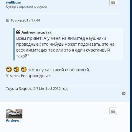
wallboss
у
Супер старожил форума
т
ь
с
С
10 янв 2017 17:44
о
я
о
к
б
Andrew писал(а):
н
щ
Всем привет! А у меня на лимитед наушники
а
е
проводные(( кто нибудь может подсказать, это на
н
ч
и
а
всех лимитедах так или это я один счастливый
е
л
такой?
у
это ты у нас такой счастливый.
У меня беспроводные.
Toyota Sequoia 5,7 Limited 2012 год
В
е
р
н
у
т
Andrew
ь
с