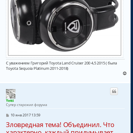
С уважением Григорий Toyota Land Cruiser 200 4,5 2015 ( была
Toyota Sequoia Platinum 2011-2018)
В
е
р
н
у
т
Yetti
ь
Супер старожил форума
с
я
С
10 янв 2017 13:59
к
о
Зловредная тема! Объединил. Что
о
н
б
а
характерно, каждый придумывает
щ