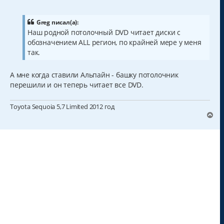
о
о
б
щ
Greg писал(а):
е
Наш родной потолочный DVD читает диски с
н
обозначением ALL регион, по крайней мере у меня
и
е
так.
А мне когда ставили Альпайн - башку потолочник
перешили и он теперь читает все DVD.
Toyota Sequoia 5,7 Limited 2012 год
В
е
р
н
у
т
ь
с
я
к
н
а
ч