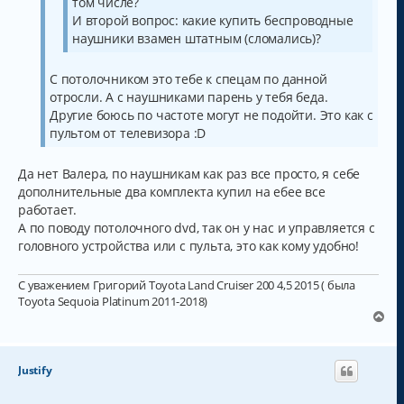
том числе?
И второй вопрос: какие купить беспроводные
наушники взамен штатным (сломались)?
С потолочником это тебе к спецам по данной
отросли. А с наушниками парень у тебя беда.
Другие боюсь по частоте могут не подойти. Это как с
пультом от телевизора :D
Да нет Валера, по наушникам как раз все просто, я себе
дополнительные два комплекта купил на ебее все
работает.
А по поводу потолочного dvd, так он у нас и управляется с
головного устройства или с пульта, это как кому удобно!
С уважением Григорий Toyota Land Cruiser 200 4,5 2015 ( была
Toyota Sequoia Platinum 2011-2018)
В
е
р
н
Justify
у
т