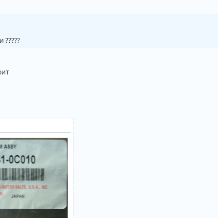
 ?????
оит