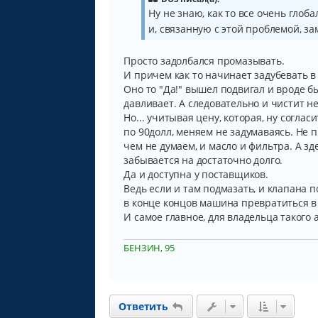
щ
Ну не знаю, как то все очень глоб
е
и, связанную с этой проблемой, з
н
и
е
Просто задолбался промазывать.
И причем как то начинает задубевать 
Оно то "Да!" вышел подвигал и вроде бы
давливает. А следовательно и чистит н
Но... учитывая цену, которая, ну соглас
по 90долл, меняем не задумаваясь. Не п
чем не думаем, и масло и фильтра. А з
забывается на достаточно долго.
Да и доступна у поставщиков.
Ведь если и там подмазать, и клапана по
в конце концов машина превратиться в т
И самое главное, для владельца такого а
БЕНЗИН, 95
Ответить