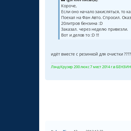
е
Короче,
н
Если оно начало закисляться, то к
и
е
Поехал на Фан Авто. Спросил. Оказ
20литров бензина :D
Заказал. через неделю привезли.
Вот и делов то :D !!!
идёт вместе с резинкой для очистки ????
Лэнд Крузер 200 люкс 7 мест 2014 г.в БЕНЗИН, 