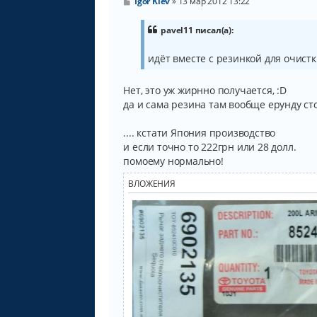
С
Igor Kiev
»
13 мар 2012 13:22
о
о
б
pavel11 писал(а):
щ
е
идёт вместе с резинкой для очистки
н
и
е
Нет, это уж жирнно получается, :D
да и сама резина там вообще ерунду ст
.... кстати Япония производство
и если точно то 222грн или 28 долл.
помоему нормально!
ВЛОЖЕНИЯ