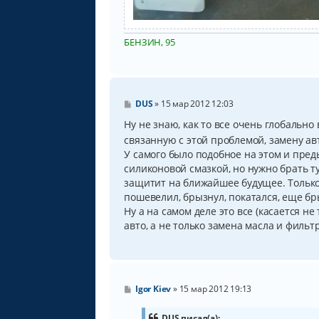
БЕНЗИН, 95
С
DUS
»
15 мар 2012 12:03
о
о
Ну не знаю, как то все очень глобально
б
связанную с этой проблемой, замену а
щ
е
У самого было подобное на этом и пре
н
силиконовой смазкой, но нужно брать 
и
защитит на ближайшее будущее. Тольк
е
пошевелил, брызнул, покатался, еще бр
Ну а на самом деле это все (касается н
авто, а не только замена масла и фильт
С
Igor Kiev
»
15 мар 2012 19:13
о
о
б
DUS писал(а):