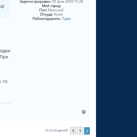
Зарегистрирован:
05 фев 2009 15:29
с
цу
Мой город:
я
Пол:
Мужской
к
Откуда:
Киев
н
Поблагодарили:
7 раз
а
ч
а
л
у
лодки
 При
, то
В
е
р
н
1
14 сообщений
2
Пред.
у