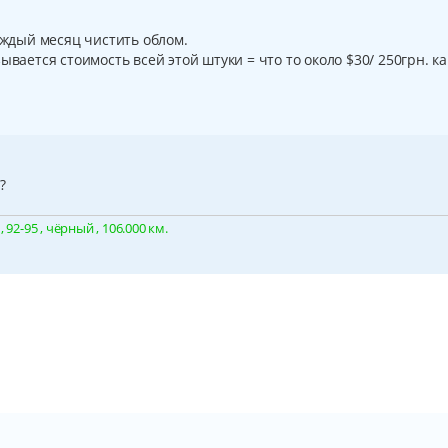
аждый месяц чистить облом.
ывается стоимость всей этой штуки = что то около $30/ 250грн. ка
?
92-95 , чёрный , 106.000 км.