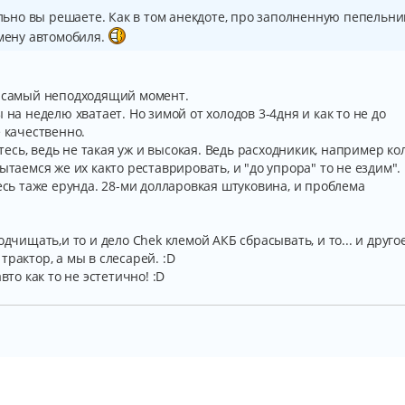
ально вы решаете. Как в том анекдоте, про заполненную пепельни
амену автомобиля.
в самый неподходящий момент.
 на неделю хватает. Но зимой от холодов 3-4дня и как то не до
е качественно.
итесь, ведь не такая уж и высокая. Ведь расходникик, например ко
ытаемся же их както реставрировать, и "до упрора" то не ездим".
десь таже ерунда. 28-ми долларовкая штуковина, и проблема
дчищать,и то и дело Chek клемой АКБ сбрасывать, и то... и другое
рактор, а мы в слесарей. :D
вто как то не эстетично! :D