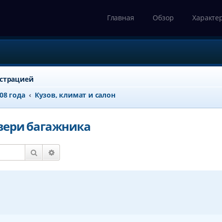
Главная
Обзор
Характе
истрацией
008 года
Кузов, климат и салон
вери багажника
Поиск
Расширенный поиск