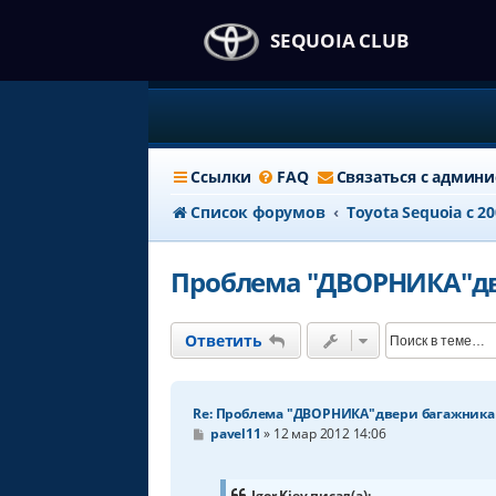
SEQUOIA CLUB
Ссылки
FAQ
Связаться с админ
Список форумов
Тоyota Sequoia c 2
Проблема "ДВОРНИКА"д
Ответить
Re: Проблема "ДВОРНИКА"двери багажника
С
pavel11
»
12 мар 2012 14:06
о
о
б
щ
Igor Kiev писал(а):