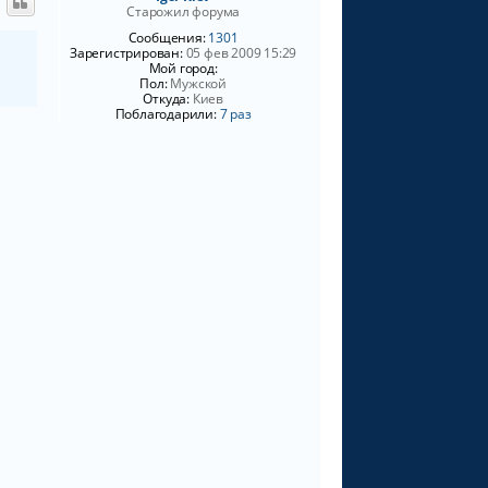
ч
Старожил форума
а
Сообщения:
1301
л
Зарегистрирован:
05 фев 2009 15:29
у
Мой город:
Пол:
Мужской
Откуда:
Киев
Поблагодарили:
7 раз