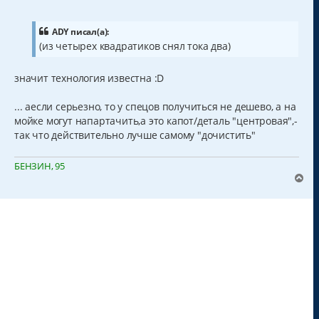
о
о
б
щ
ADY писал(а):
е
(из четырех квадратиков снял тока два)
н
и
е
значит технология известна :D
... аесли серьезно, то у спецов получиться не дешево, а на
мойке могут напартачить,а это капот/деталь "центровая",-
так что действительно лучше самому "дочистить"
БЕНЗИН, 95
В
е
р
н
у
т
ь
с
я
к
н
а