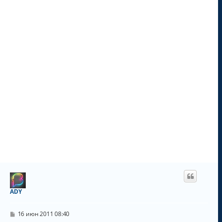
ч
а
л
у
ADY
С
16 июн 2011 08:40
о