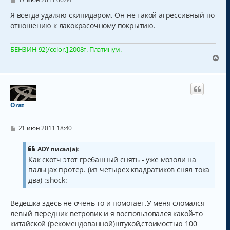
о
я
о
Я всегда удаляю скипидаром. Он не такой агрессивный по
к
б
отношению к лакокрасочному покрытию.
н
щ
а
е
н
ч
БЕНЗИН 92[/color.] 2008г. Платинум.
и
а
е
В
л
е
у
р
н
у
т
Oraz
ь
с
С
я
21 июн 2011 18:40
о
к
о
н
б
ADY писал(а):
а
щ
Как скотч этот гребанный снять - уже мозоли на
ч
е
пальцах протер. (из четырех квадратиков снял тока
н
а
и
два) :shock:
л
е
у
Ведешка здесь не очень то и помогает.У меня сломался
левый передник ветровик и я воспользовался какой-то
китайской (рекомендованной)штукой,стоимостью 100