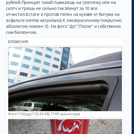
рублей.Принцип такой:пшикаешь на тряпочку или на
скотч и трешь не сильно так.Минут за 10 все
отчистил.Кстати и против пятен на кузове от битума на
асфальте (летом актуально).К лакокрасочному покрытию
абсолютно лоялен :D .На фото "До","После" и собственно
сам баллончик.
ВЛОЖЕНИЯ
Фото1160.jpg (132.43 КБ) 7169 просмотров