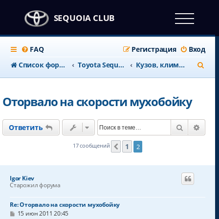
SEQUOIA CLUB
FAQ
Регистрация
Вход
П
Список форумов
Тоyota Sequoia c 2008 года
Кузов, климат и салон
о
и
Оторвало на скорости мухобойку
с
к
Поиск
Расш
Ответить
1
17 сообщений
2
Пред.
Igor Kiev
Старожил форума
Re: Оторвало на скорости мухобойку
С
15 июн 2011 20:45