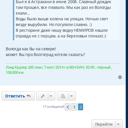
Был я в Астрахани в июне 2008. Славный дождик
там прошел, все плавало. Мы как раз из Вологды
ехали...
Воды было выше колена на улицах. Ночью свет
везде вырубили. Но погуляли славно. ;)
В ресторане даже нашу водку НЕМИРОВ нашли
(правда не с перцем, а на березовых почках) ;)
Вологда как бы на севере!
может Вы про Волгоград хотели сказать?
Лэнд Крузер 200 люкс 7 мест 2014 г.в БЕНЗИН, 92-95 , чёрный ,
106.000 км.
В
е
р
н
Ответить
у
т
ь
1
17 сообщений
2
Пред.
с
я
к
Перейти
н