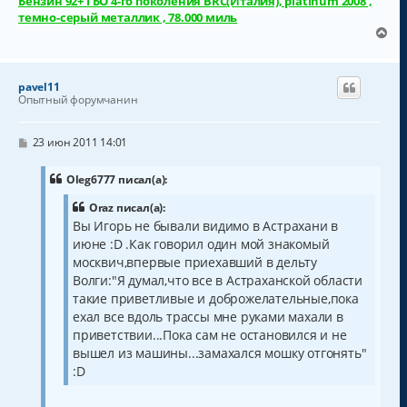
Бензин 92+ ГБО 4-го поколения BRC(Италия), platinum 2008 ,
темно-серый металлик , 78.000 миль
В
е
р
н
pavel11
у
Опытный форумчанин
т
ь
с
С
23 июн 2011 14:01
о
я
о
к
б
Oleg6777 писал(а):
н
щ
а
е
Oraz писал(а):
н
ч
Вы Игорь не бывали видимо в Астрахани в
и
а
е
июне :D .Как говорил один мой знакомый
л
москвич,впервые приехавший в дельту
у
Волги:"Я думал,что все в Астраханской области
такие приветливые и доброжелательные,пока
ехал все вдоль трассы мне руками махали в
приветствии...Пока сам не остановился и не
вышел из машины...замахался мошку отгонять"
:D