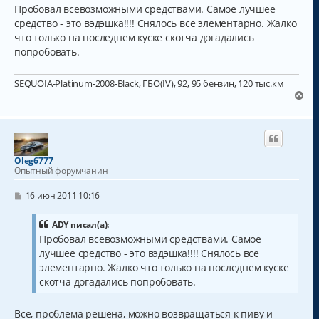
о
Пробовал всевозможными средствами. Самое лучшее
б
средство - это вэдэшка!!!! Снялось все элементарно. Жалко
щ
что только на последнем куске скотча догадались
е
н
попробовать.
и
е
SEQUOIA-Platinum-2008-Black, ГБО(IV), 92, 95 бензин, 120 тыс.км
В
е
р
н
у
т
Oleg6777
ь
Опытный форумчанин
с
я
С
16 июн 2011 10:16
к
о
о
н
б
ADY писал(а):
а
щ
Пробовал всевозможными средствами. Самое
ч
е
а
лучшее средство - это вэдэшка!!!! Снялось все
н
и
л
элементарно. Жалко что только на последнем куске
е
у
скотча догадались попробовать.
Все, проблема решена, можно возвращаться к пиву и