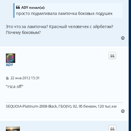
о
н
б
ADY писал(а):
а
щ
просто подмигивала лампочка боковых подушек
ч
е
а
н
и
л
Это что за лампочка? Красный человечек с эйрбегом?
е
у
Почему боковым?
В
е
р
н
у
т
ADY
ь
с
С
я
22 янв 2012 15:31
о
к
о
"rsca off"
н
б
а
щ
ч
е
н
а
SEQUOIA-Platinum-2008-Black, ГБО(IV), 92, 95 бензин, 120 тыс.км
и
л
е
В
у
е
р
н
у