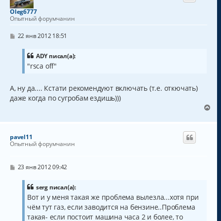
т
Oleg6777
ь
Опытный форумчанин
с
я
С
22 янв 2012 18:51
к
о
о
н
б
ADY писал(а):
а
щ
"rsca off"
ч
е
а
н
и
л
А, ну да.... Кстати рекомендуют включать (т.е. откючать)
е
у
даже когда по сугробам ездишь)))
В
е
р
н
pavel11
у
Опытный форумчанин
т
ь
с
С
23 янв 2012 09:42
о
я
о
к
б
serg писал(а):
н
щ
Вот и у меня такая же проблема вылезла...хотя при
а
е
чём тут газ, если заводится на бензине..Проблема
н
ч
и
а
такая- если постоит машина часа 2 и более, то