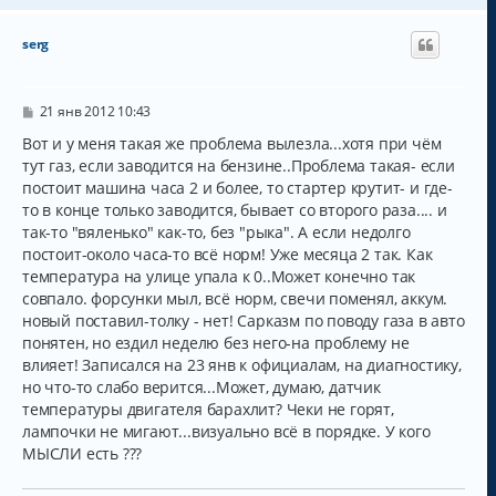
р
н
serg
у
т
ь
с
С
21 янв 2012 10:43
о
я
о
Вот и у меня такая же проблема вылезла...хотя при чём
к
б
тут газ, если заводится на бензине..Проблема такая- если
н
щ
а
постоит машина часа 2 и более, то стартер крутит- и где-
е
н
ч
то в конце только заводится, бывает со второго раза.... и
и
а
так-то "вяленько" как-то, без "рыка". А если недолго
е
л
постоит-около часа-то всё норм! Уже месяца 2 так. Как
у
температура на улице упала к 0..Может конечно так
совпало. форсунки мыл, всё норм, свечи поменял, аккум.
новый поставил-толку - нет! Сарказм по поводу газа в авто
понятен, но ездил неделю без него-на проблему не
влияет! Записался на 23 янв к официалам, на диагностику,
но что-то слабо верится...Может, думаю, датчик
температуры двигателя барахлит? Чеки не горят,
лампочки не мигают...визуально всё в порядке. У кого
МЫСЛИ есть ???