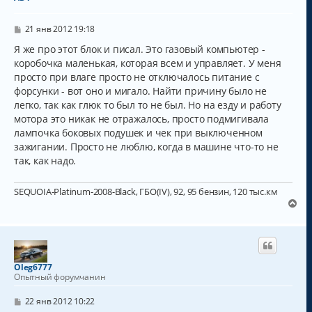
ь
с
С
я
21 янв 2012 19:18
о
к
о
Я же про этот блок и писал. Это газовый компьютер -
н
б
коробочка маленькая, которая всем и управляет. У меня
а
щ
ч
просто при влаге просто не отключалось питание с
е
н
а
форсунки - вот оно и мигало. Найти причину было не
и
л
легко, так как глюк то был то не был. Но на езду и работу
е
у
мотора это никак не отражалось, просто подмигивала
лампочка боковых подушек и чек при выключенном
зажигании. Просто не люблю, когда в машине что-то не
так, как надо.
SEQUOIA-Platinum-2008-Black, ГБО(IV), 92, 95 бензин, 120 тыс.км
В
е
р
н
у
т
Oleg6777
ь
Опытный форумчанин
с
я
С
22 янв 2012 10:22
к
о