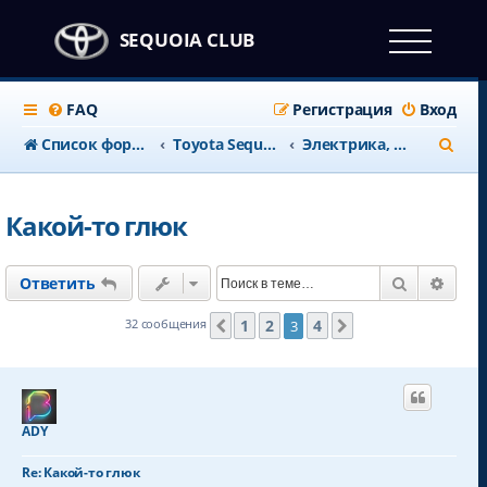
SEQUOIA CLUB
FAQ
Регистрация
Вход
П
Список форумов
Тоyota Sequoia c 2008 года
Электрика, освещение
о
и
Какой-то глюк
с
к
Поиск
Расш
Ответить
1
2
4
32 сообщения
3
Пред.
След.
ADY
Re: Какой-то глюк