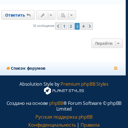
е
р
н
Ответить
у
т
ь
1
2
4
32 сообщения
3
Пред.
След.
с
я
к
Перейти
н
а
ч
а
л
Список форумов
у
Absolution Style by
Premium phpBB Styles
Создано на основе
phpBB
® Forum Software © phpBB
Limited
Русская поддержка phpBB
Конфиденциальность
|
Правила