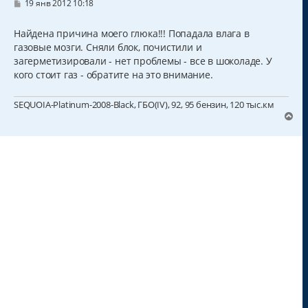
С
19 янв 2012 10:18
о
о
б
Найдена причина моего глюка!!! Попадала влага в
щ
газовые мозги. Сняли блок, почистили и
е
н
загерметизировали - нет проблемы - все в шоколаде. У
и
кого стоит газ - обратите на это внимание.
е
SEQUOIA-Platinum-2008-Black, ГБО(IV), 92, 95 бензин, 120 тыс.км
В
е
р
н
у
т
ь
с
я
к
н
а
ч
а
л
у