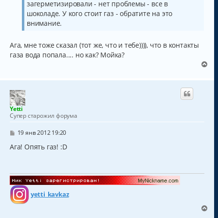
и
загерметизировали - нет проблемы - все в
е
шоколаде. У кого стоит газ - обратите на это
внимание.
Ага, мне тоже сказал (тот же, что и тебе)))), что в контакты
газа вода попала.... но как? Мойка?
В
е
р
н
у
т
Yetti
ь
Супер старожил форума
с
я
С
19 янв 2012 19:20
к
о
о
Ага! Опять газ! :D
н
б
а
щ
ч
е
а
н
и
л
е
у
yetti_kavkaz
В
е