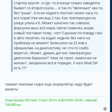
е
л
стартер крутит- и где- то в конце только заводится,
у
бывает со второго раза.... и так-то "вяленько" как-то,
без "рыка". А если недолго постоит-около часа-то
всё норм! Уже месяца 2 так. Как температура на
улице упала к 0..Может конечно так совпало.
форсунки мыл, всё норм, свечи поменял, аккум.
новый поставил-толку - нет! Сарказм по поводу газа
в авто понятен, но ездил неделю без него-на
проблему не влияет! Записался на 23 янв к
официалам, на диагностику, но что-то слабо
верится...Может, думаю, датчик температуры
двигателя барахлит? Чеки не горят, лампочки не
мигают...визуально всё в порядке. У кого МЫСЛИ
есть ???
такими темпами скоро ещё аккумулятор надо будет
менять!
Лэнд Крузер 200 люкс 7 мест 2014 г.в БЕНЗИН, 92-95 , чёрный ,
106.000 км.
В