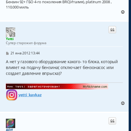
Бензин 92+ ГБО 4-го поколения BRC(Италия), platinum 2008 ,
110.000 миль
В
е
р
н
у
т
Yetti
ь
Супер старожил форума
с
я
С
21 янв 2012 13:44
к
о
о
А нет у газового оборудование какого- то блока, который
н
б
а
влияет на подачу бензина( отключает бензонасос или
щ
ч
создает давление впрыска)?
е
а
н
и
л
е
у
yetti_kavkaz
В
е
р
н
у
т
ADY