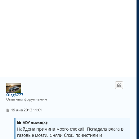
Oleg6777
Опытный форумчанин
С
19 янв 2012 11:01
о
о
б
ADY писал(а):
щ
Найдена причина моего глюка!!! Попадала влага в
е
газовые мозги. Сняли блок, почистили и
н