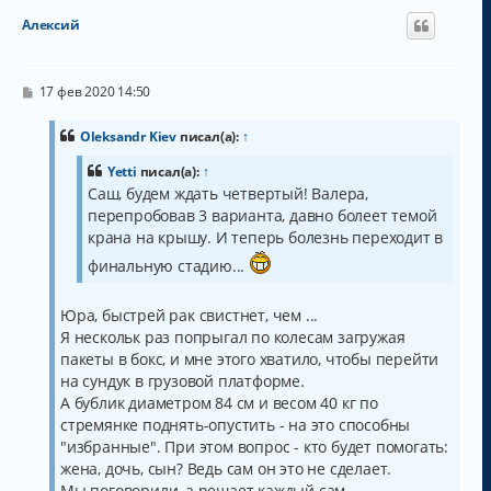
н
Алексий
у
т
ь
с
С
17 фев 2020 14:50
о
я
о
к
б
Oleksandr Kiev
писал(а):
↑
н
щ
а
е
Yetti
писал(а):
↑
н
ч
Саш, будем ждать четвертый! Валера,
и
а
е
перепробовав 3 варианта, давно болеет темой
л
крана на крышу. И теперь болезнь переходит в
у
финальную стадию...
Юра, быстрей рак свистнет, чем ...
Я нескольк раз попрыгал по колесам загружая
пакеты в бокс, и мне этого хватило, чтобы перейти
на сундук в грузовой платформе.
А бублик диаметром 84 см и весом 40 кг по
стремянке поднять-опустить - на это способны
"избранные". При этом вопрос - кто будет помогать:
жена, дочь, сын? Ведь сам он это не сделает.
Мы поговорили, а решает каждый сам...