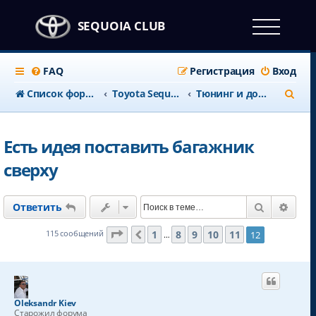
SEQUOIA CLUB
FAQ
Регистрация
Вход
П
Список форумов
Тоyota Sequoia c 2008 года
Тюнинг и доработки
о
и
Есть идея поставить багажник
с
сверху
к
Поиск
Расш
Ответить
Страница
12
из
12
1
8
9
10
11
115 сообщений
12
Пред.
…
Oleksandr Kiev
Старожил форума