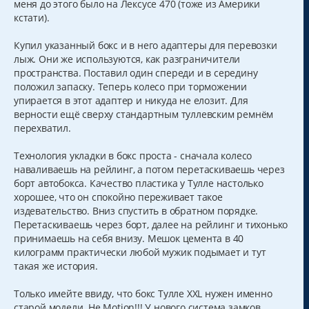
меня до этого было на Лексусе 470 (тоже из Америки
и
а
кстати).
е
л
у
Купил указанный бокс и в него адаптеры для перевозки
лыж. Они же используются, как разграничители
пространства. Поставил один спереди и в середину
положил запаску. Теперь колесо при торможении
упирается в этот адаптер и никуда не елозит. Для
верности ещё сверху стандартным туллевским ремнём
перехватил.
Технология укладки в бокс проста - сначала колесо
наваливаешь на рейлинг, а потом перетаскиваешь через
борт автобокса. Качество пластика у Тулле настолько
хорошее, что он спокойно переживает такое
издевательство. Вниз спустить в обратном порядке.
Перетаскиваешь через борт, далее на рейлинг и тихонько
принимаешь на себя внизу. Мешок цемента в 40
килограмм практически любой мужик подымает и тут
такая же история.
Только имейте ввиду, что бокс Тулле XXL нужен именно
старой модели. Не Motion!!! У нового система замков