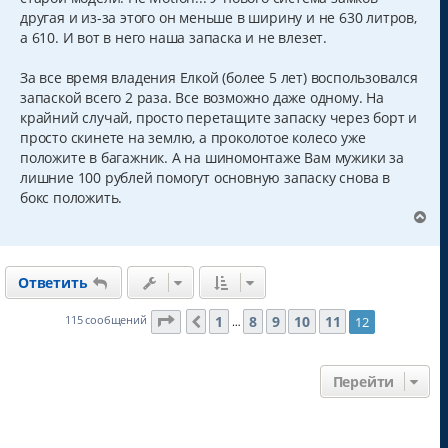
другая и из-за этого он меньше в ширину и не 630 литров,
а 610. И вот в него наша запаска и не влезет.
За все время владения Елкой (более 5 лет) воспользовался
запаской всего 2 раза. Все возможно даже одному. На
крайний случай, просто перетащите запаску через борт и
просто скинете на землю, а проколотое колесо уже
положите в багажник. А на шиномонтаже Вам мужики за
лишние 100 рублей помогут основную запаску снова в
бокс положить.
В
е
р
н
Ответить
у
т
ь
Страница
12
из
12
1
8
9
10
11
115 сообщений
12
Пред.
…
с
я
к
Перейти
н
а
ч
а