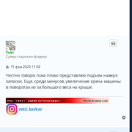
Yetti
Супер старожил форума
С
15 фев 2020 11:02
о
о
Честно говоря, пока плохо представляю подъем наверх
б
запаски. Еще, среди минусов, увеличение крена машины
щ
в поворотах из за большого веса на крыше.
е
н
и
е
yetti_kavkaz
В
е
р