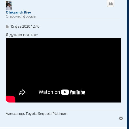
н
у
т
Oleksandr Kiev
ь
Старожил форума
с
я
С
15 фев 2020 12:46
к
о
о
Я думаю вот так:
н
б
а
щ
ч
е
а
н
и
л
е
у
Александр, Toyota Sequoia Platinum
В
е
р