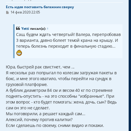
Есть идея поставить багажник сверху
С
14 фев 2020 22:05
о
о
б
щ
Yetti
писал(а):
↑
е
Саш, будем ждать четвертый! Валера, перепробовав
н
3 варианта, давно болеет темой крана на крышу. И
и
е
теперь болезнь переходит в финальную стадию...
Юра, быстрей рак свистнет, чем ...
Я нескольк раз попрыгал по колесам загружая пакеты в
бокс, и мне этого хватило, чтобы перейти на сундук в
грузовой платформе.
А бублик диаметром 84 см и весом 40 кг по стремянке
поднять-опустить - на это способны "избранные". При
этом вопрос - кто будет помогать: жена, дочь, сын? Ведь
сам он это не сделает.
Мы поговорили, а решает каждый сам...
Алексий, почему против калитки?
Если сделаешь по своему, сними видио и покажи.