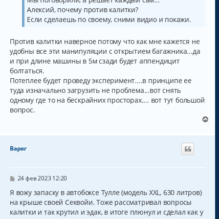
Алексий, почему против калитки?
Если сделаешь по своему, сними видио и покажи.
Против калитки наверное потому что как мне кажется не
удобны все эти манипуляции с открытием багажника...да
и при длине машины в 5м сзади будет аппендицит
болтаться.
Потеплее будет проведу эксперимент....в принципе ее
туда изначально загрузить не проблема...вот снять
одному где то на бескрайних просторах.... вот тут большой
вопрос.
В
е
р
н
Варяг
у
т
ь
с
С
24 фев 2023 12:20
о
я
о
Я вожу запаску в автобоксе Тулле (модель XXL, 630 литров)
к
б
на крыше своей Секвойи. Тоже рассматривал вопросы
н
щ
а
калитки и так крутил и эдак, в итоге плюнул и сделал как у
е
н
ч