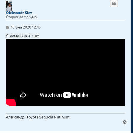
н
у
т
Oleksandr Kiev
ь
Старожил форума
с
я
С
15 фев 2020 12:46
к
о
о
Я думаю вот так:
н
б
а
щ
ч
е
а
н
и
л
е
у
Александр, Toyota Sequoia Platinum
В
е
р