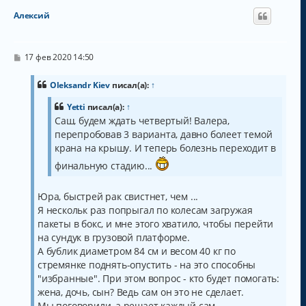
н
Алексий
у
т
ь
с
С
17 фев 2020 14:50
о
я
о
к
б
Oleksandr Kiev
писал(а):
↑
н
щ
а
е
Yetti
писал(а):
↑
н
ч
Саш, будем ждать четвертый! Валера,
и
а
е
перепробовав 3 варианта, давно болеет темой
л
крана на крышу. И теперь болезнь переходит в
у
финальную стадию...
Юра, быстрей рак свистнет, чем ...
Я нескольк раз попрыгал по колесам загружая
пакеты в бокс, и мне этого хватило, чтобы перейти
на сундук в грузовой платформе.
А бублик диаметром 84 см и весом 40 кг по
стремянке поднять-опустить - на это способны
"избранные". При этом вопрос - кто будет помогать:
жена, дочь, сын? Ведь сам он это не сделает.
Мы поговорили, а решает каждый сам...