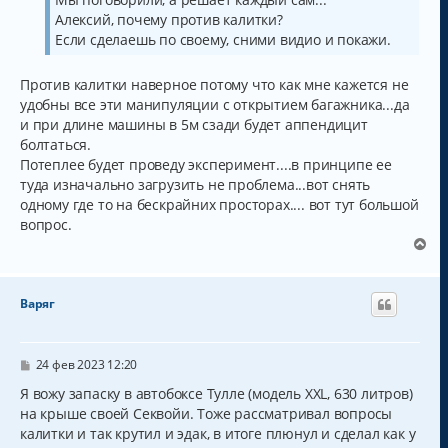
Алексий, почему против калитки?
Если сделаешь по своему, сними видио и покажи.
Против калитки наверное потому что как мне кажется не
удобны все эти манипуляции с открытием багажника...да
и при длине машины в 5м сзади будет аппендицит
болтаться.
Потеплее будет проведу эксперимент....в принципе ее
туда изначально загрузить не проблема...вот снять
одному где то на бескрайних просторах.... вот тут большой
вопрос.
В
е
р
н
Варяг
у
т
ь
с
С
24 фев 2023 12:20
о
я
о
Я вожу запаску в автобоксе Тулле (модель XXL, 630 литров)
к
б
на крыше своей Секвойи. Тоже рассматривал вопросы
н
щ
а
калитки и так крутил и эдак, в итоге плюнул и сделал как у
е
н
ч