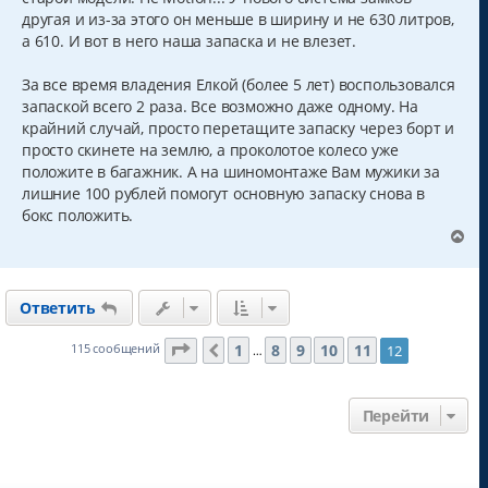
другая и из-за этого он меньше в ширину и не 630 литров,
а 610. И вот в него наша запаска и не влезет.
За все время владения Елкой (более 5 лет) воспользовался
запаской всего 2 раза. Все возможно даже одному. На
крайний случай, просто перетащите запаску через борт и
просто скинете на землю, а проколотое колесо уже
положите в багажник. А на шиномонтаже Вам мужики за
лишние 100 рублей помогут основную запаску снова в
бокс положить.
В
е
р
н
Ответить
у
т
ь
Страница
12
из
12
1
8
9
10
11
115 сообщений
12
Пред.
…
с
я
к
Перейти
н
а
ч
а