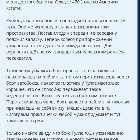
меня до этого было на Лексусе 470 (тоже из Америки
и
а
кстати).
е
л
у
Купил указанный бокс и в него адаптеры для перевозки
лыж. Они же используются, как разграничители
пространства. Поставил один спереди и в середину
положил запаску. Теперь колесо при торможении
упирается в этот адаптер и никуда не елозит. Для
верности ещё сверху стандартным туллевским ремнём
перехватил.
Технология укладки в бокс проста - сначала колесо
наваливаешь на рейлинг, а потом перетаскиваешь через
борт автобокса. Качество пластика у Тулле настолько
хорошее, что он спокойно переживает такое
издевательство. Вниз спустить в обратном порядке.
Перетаскиваешь через борт, далее на рейлинг и тихонько
принимаешь на себя внизу. Мешок цемента в 40
килограмм практически любой мужик подымает и тут
такая же история.
Только имейте ввиду, что бокс Тулле XXL нужен именно
старой модели. Не Motion!!! У нового система замков