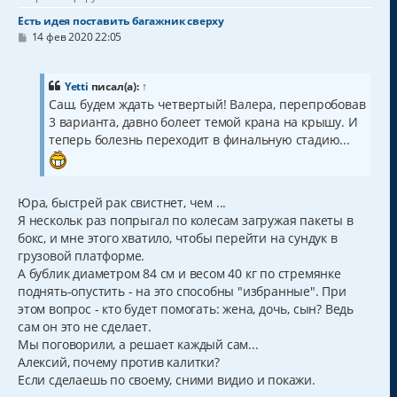
Есть идея поставить багажник сверху
С
14 фев 2020 22:05
о
о
б
щ
Yetti
писал(а):
↑
е
Саш, будем ждать четвертый! Валера, перепробовав
н
3 варианта, давно болеет темой крана на крышу. И
и
е
теперь болезнь переходит в финальную стадию...
Юра, быстрей рак свистнет, чем ...
Я нескольк раз попрыгал по колесам загружая пакеты в
бокс, и мне этого хватило, чтобы перейти на сундук в
грузовой платформе.
А бублик диаметром 84 см и весом 40 кг по стремянке
поднять-опустить - на это способны "избранные". При
этом вопрос - кто будет помогать: жена, дочь, сын? Ведь
сам он это не сделает.
Мы поговорили, а решает каждый сам...
Алексий, почему против калитки?
Если сделаешь по своему, сними видио и покажи.