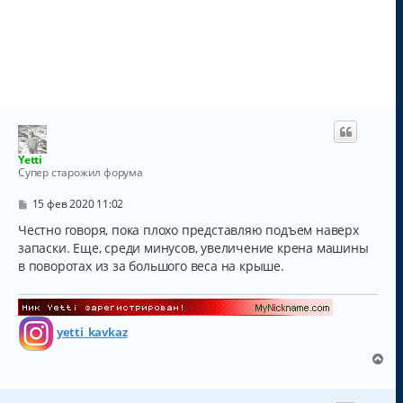
Yetti
Супер старожил форума
С
15 фев 2020 11:02
о
о
Честно говоря, пока плохо представляю подъем наверх
б
запаски. Еще, среди минусов, увеличение крена машины
щ
в поворотах из за большого веса на крыше.
е
н
и
е
yetti_kavkaz
В
е
р