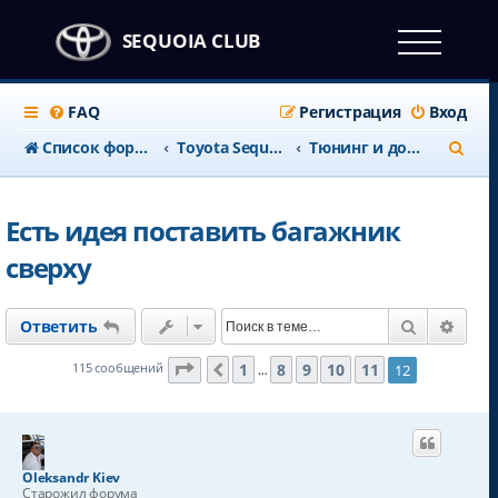
SEQUOIA CLUB
FAQ
Регистрация
Вход
П
Список форумов
Тоyota Sequoia c 2008 года
Тюнинг и доработки
о
и
Есть идея поставить багажник
с
сверху
к
Поиск
Расш
Ответить
Страница
12
из
12
1
8
9
10
11
115 сообщений
12
Пред.
…
Oleksandr Kiev
Старожил форума