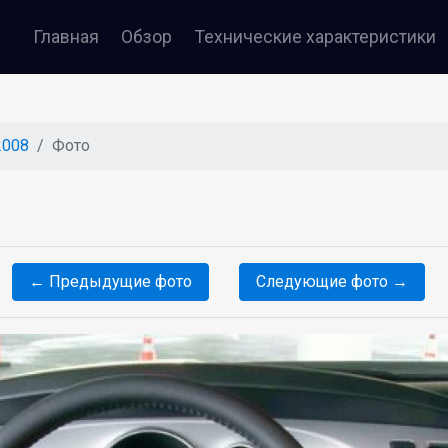
Главная
Обзор
Технические
характеристики
2008
Фото
← Предыдущие фото
Следующие фото →